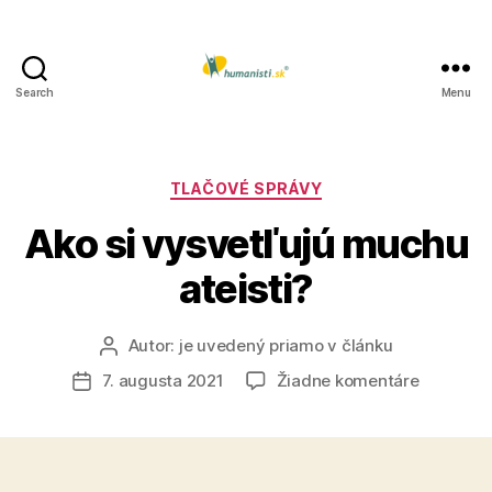
Search
Menu
Humanisti.sk
Kategórie
TLAČOVÉ SPRÁVY
Ako si vysvetľujú muchu
ateisti?
Autor:
je uvedený priamo v článku
Autor
článku
na
7. augusta 2021
Žiadne komentáre
Dátum
Ako
článku
si
vysvetľuj
muchu