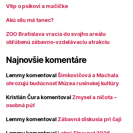
Vtip o psíkovi a mačičke
Akú silu má tanec?
ZOO Bratislava vracia do svojho areálu
obľúbenú zábavno-vzdelávaciu atrakciu
Najnovšie komentáre
Lemmy
komentoval
Šimkovičová a Machala
ohrozujú budúcnosť Múzea rusínskej kultúry
Kristián Čura
komentoval
Zmysel a ničota –
osobná púť
Lemmy
komentoval
Zábavná diskusia pri čaji