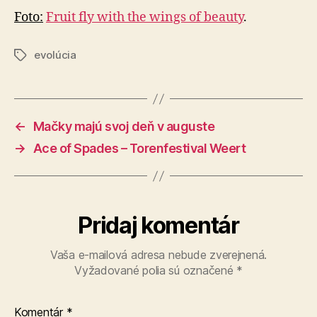
Foto:
Fruit fly with the wings of beauty
.
evolúcia
Značky
←
Mačky majú svoj deň v auguste
→
Ace of Spades – Torenfestival Weert
Pridaj komentár
Vaša e-mailová adresa nebude zverejnená.
Vyžadované polia sú označené
*
Komentár
*