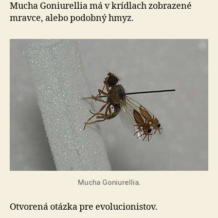
ateisti?
Mucha Goniurellia má v krídlach zobrazené
mravce, alebo podobný hmyz.
Mucha Goniurellia.
Otvorená otázka pre evolucionistov.