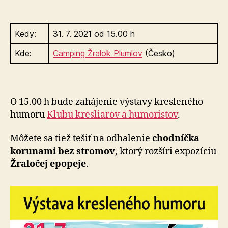
Kedy:
31. 7. 2021 od 15.00 h
Kde:
Camping Žralok Plumlov
(Česko)
O 15.00 h bude zahájenie výstavy kresleného
humoru
Klubu kresliarov a humoristov
.
Môžete sa tiež tešiť na odhalenie
chodníčka
korunami bez stromov
, ktorý rozšíri expozíciu
Žraločej epopeje
.