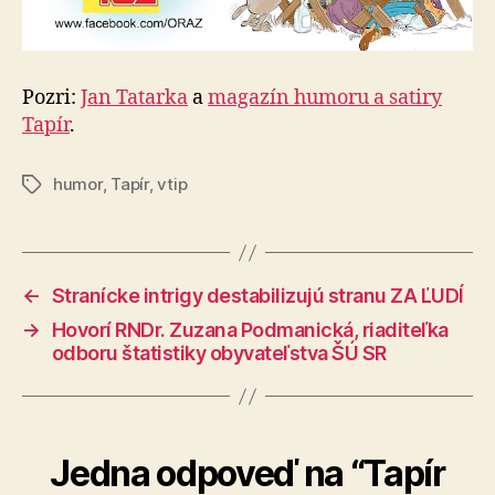
Pozri:
Jan Tatarka
a
magazín humoru a satiry
Tapír
.
humor
,
Tapír
,
vtip
Značky
←
Stranícke intrigy destabilizujú stranu ZA ĽUDÍ
→
Hovorí RNDr. Zuzana Podmanická, riaditeľka
odboru štatistiky obyvateľstva ŠÚ SR
Jedna odpoveď na “Tapír