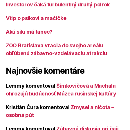
Investorov čaká turbulentný druhý polrok
Vtip o psíkovi a mačičke
Akú silu má tanec?
ZOO Bratislava vracia do svojho areálu
obľúbenú zábavno-vzdelávaciu atrakciu
Najnovšie komentáre
Lemmy
komentoval
Šimkovičová a Machala
ohrozujú budúcnosť Múzea rusínskej kultúry
Kristián Čura
komentoval
Zmysel a ničota –
osobná púť
Lemmy
komentoval
Zábavná diskusia pri čaji