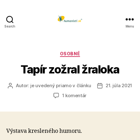
Search
Menu
Humanisti.sk
Kategórie
OSOBNÉ
Tapír zožral žraloka
Autor:
je uvedený priamo v článku
21. júla 2021
Autor
Dátum
článku
článku
na
1 komentár
Tapír
zožral
žraloka
Výstava kresleného humoru.