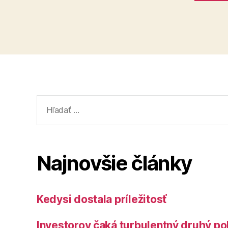
Vyhľadať:
Najnovšie články
Kedysi dostala príležitosť
Investorov čaká turbulentný druhý po