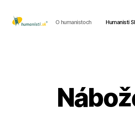
O humanistoch
Humanisti S
Humanisti.sk
Nábože