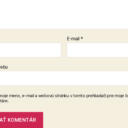
E-mail
*
webu
 moje meno, e-mail a webovú stránku v tomto prehliadači pre moje 
áre.