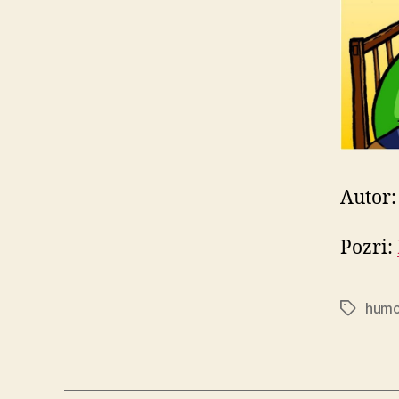
Autor
Pozri:
humo
Značky