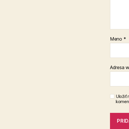
Meno
*
Adresa 
Uložiť
koment