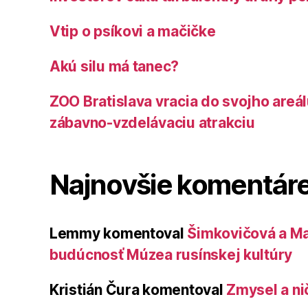
Vtip o psíkovi a mačičke
Akú silu má tanec?
ZOO Bratislava vracia do svojho areá
zábavno-vzdelávaciu atrakciu
Najnovšie komentár
Lemmy
komentoval
Šimkovičová a Ma
budúcnosť Múzea rusínskej kultúry
Kristián Čura
komentoval
Zmysel a ni