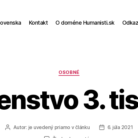
lovenska
Kontakt
O doméne Humanisti.sk
Odka
Kategórie
OSOBNÉ
nstvo 3. tis
Autor:
je uvedený priamo v článku
6. júla 2021
Autor
Dátum
článku
článku