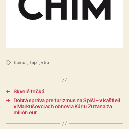
humor
,
Tapír
,
vtip
Značky
←
Skvelé tričká
→
Dobrá správa pre turizmus na Spiši – v kaštieli
v Markušovciach obnovia Kúriu Zuzana za
milión eur