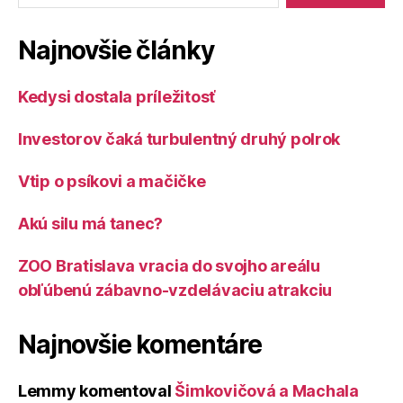
Najnovšie články
Kedysi dostala príležitosť
Investorov čaká turbulentný druhý polrok
Vtip o psíkovi a mačičke
Akú silu má tanec?
ZOO Bratislava vracia do svojho areálu
obľúbenú zábavno-vzdelávaciu atrakciu
Najnovšie komentáre
Lemmy
komentoval
Šimkovičová a Machala