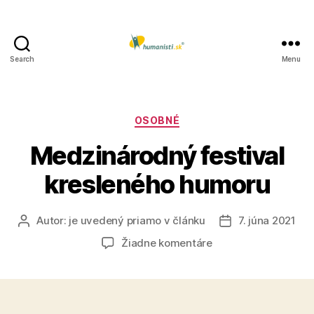
Search
Menu
Humanisti.sk
Kategórie
OSOBNÉ
Medzinárodný festival
kresleného humoru
Autor:
je uvedený priamo v článku
7. júna 2021
Autor
Dátum
článku
článku
na
Žiadne komentáre
Medzinárodný
festival
kresleného
humoru