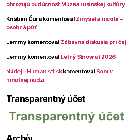
ohrozujú budúcnosť Múzea rusínskej kultúry
Kristián Čura
komentoval
Zmysel a ničota –
osobná púť
Lemmy
komentoval
Zábavná diskusia pri čaji
Lemmy
komentoval
Letný Slnovrat 2026
Nádej – Humanisti.sk
komentoval
Som v
hmotnej núdzi
Transparentný účet
Archív