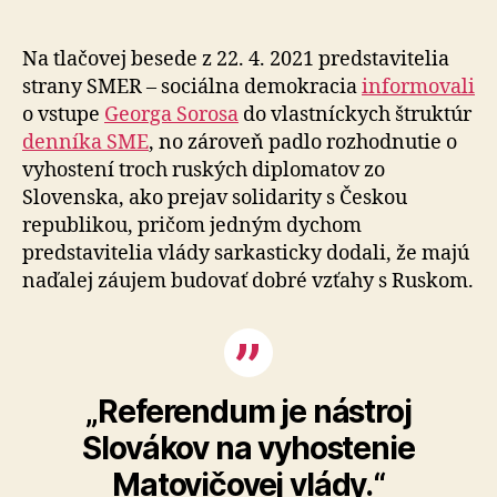
pripravené
na
vyhostenie
Na tlačovej besede z 22. 4. 2021 predstavitelia
súčasnej
strany SMER – sociálna demokracia
informovali
slovenskej
o vstupe
Georga Sorosa
do vlastníckych štruktúr
vlády
denníka SME
, no zároveň padlo rozhodnutie o
vyhostení troch ruských diplomatov zo
Slovenska, ako prejav solidarity s Českou
republikou, pričom jedným dychom
predstavitelia vlády sarkasticky dodali, že majú
naďalej záujem budovať dobré vzťahy s Ruskom.
„Referendum je nástroj
Slovákov na vyhostenie
Matovičovej vlády.“