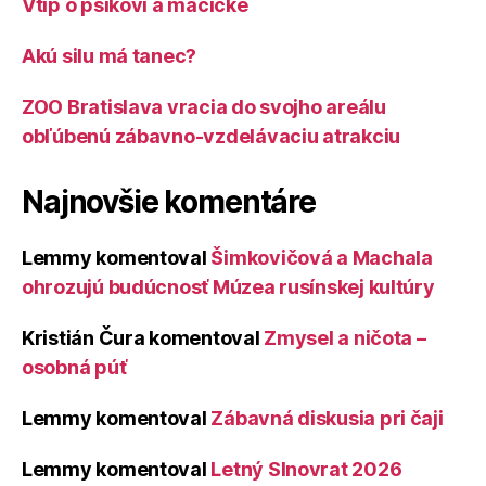
Vtip o psíkovi a mačičke
Akú silu má tanec?
ZOO Bratislava vracia do svojho areálu
obľúbenú zábavno-vzdelávaciu atrakciu
Najnovšie komentáre
Lemmy
komentoval
Šimkovičová a Machala
ohrozujú budúcnosť Múzea rusínskej kultúry
Kristián Čura
komentoval
Zmysel a ničota –
osobná púť
Lemmy
komentoval
Zábavná diskusia pri čaji
Lemmy
komentoval
Letný Slnovrat 2026