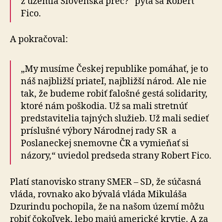
z územia Slovenska preč?“ pýta sa Robert
Fico.
A pokračoval:
„My musíme Českej republike pomáhať, je to
náš najbližší priateľ, najbližší národ. Ale nie
tak, že budeme robiť falošné gestá solidarity,
ktoré nám poškodia. Už sa mali stretnúť
predstavitelia tajných služieb. Už mali sedieť
príslušné výbory Národnej rady SR a
Poslaneckej snemovne ČR a vymieňať si
názory,“ uviedol predseda strany Robert Fico.
Platí stanovisko strany SMER – SD, že súčasná
vláda, rovnako ako bývalá vláda Mikuláša
Dzurindu pochopila, že na našom území môžu
robiť čokoľvek, lebo majú americké krytie. A za