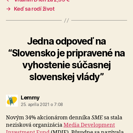
→
Keď sa rodí život
Jedna odpoveď na
“Slovensko je pripravené na
vyhostenie súčasnej
slovenskej vlády”
hovorí:
Lemmy
25. apríla 2021 o 7:08
Novým 34% akcionárom denníka
SME
sa stala
nezisková organizácia
Media Development
Investment Fund
(MDIF). Pôvodne sa nazývala