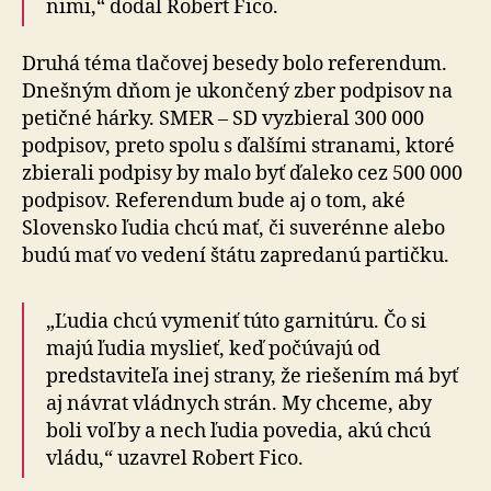
nimi,“ dodal Robert Fico.
Druhá téma tlačovej besedy bolo referendum.
Dnešným dňom je ukončený zber podpisov na
petičné hárky. SMER – SD vyzbieral 300 000
podpisov, preto spolu s ďalšími stranami, ktoré
zbierali podpisy by malo byť ďaleko cez 500 000
podpisov. Referendum bude aj o tom, aké
Slovensko ľudia chcú mať, či suverénne alebo
budú mať vo vedení štátu zapredanú partičku.
„Ľudia chcú vymeniť túto garnitúru. Čo si
majú ľudia myslieť, keď počúvajú od
predstaviteľa inej strany, že riešením má byť
aj návrat vládnych strán. My chceme, aby
boli voľby a nech ľudia povedia, akú chcú
vládu,“ uzavrel Robert Fico.