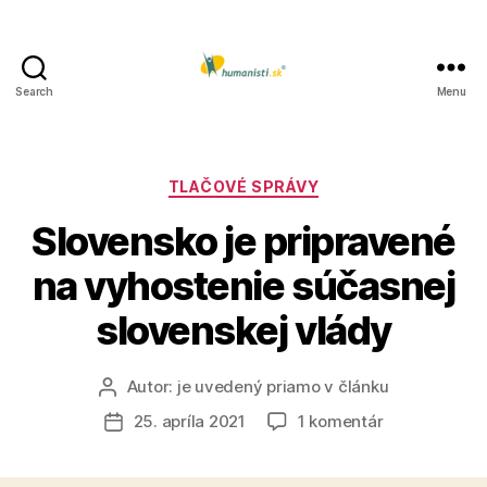
Search
Menu
Humanisti.sk
Kategórie
TLAČOVÉ SPRÁVY
Slovensko je pripravené
na vyhostenie súčasnej
slovenskej vlády
Autor:
je uvedený priamo v článku
Autor
článku
na
25. apríla 2021
1 komentár
Dátum
Slovensko
článku
je