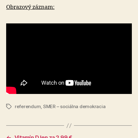
Obrazový záznam:
referendum
,
SMER – sociálna demokracia
Značky
←
Vitamín D len za 2,99 €