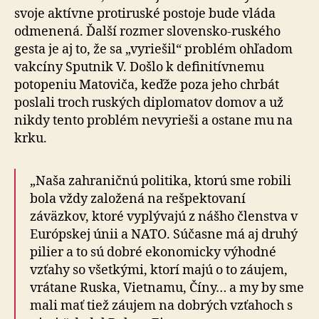
svoje aktívne protiruské postoje bude vláda
odmenená. Ďalší rozmer slovensko-ruského
gesta je aj to, že sa „vyriešil“ problém ohľadom
vakcíny Sputnik V. Došlo k definitívnemu
potopeniu Matoviča, keďže poza jeho chrbát
poslali troch ruských diplomatov domov a už
nikdy tento problém nevyrieši a ostane mu na
krku.
„Naša zahraničnú politika, ktorú sme robili
bola vždy založená na rešpektovaní
záväzkov, ktoré vyplývajú z nášho členstva v
Európskej únii a NATO. Súčasne má aj druhý
pilier a to sú dobré ekonomicky výhodné
vzťahy so všetkými, ktorí majú o to záujem,
vrátane Ruska, Vietnamu, Číny… a my by sme
mali mať tiež záujem na dobrých vzťahoch s