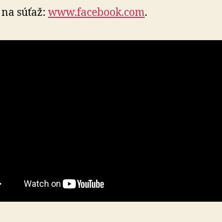
na súťaž:
www.facebook.com
.