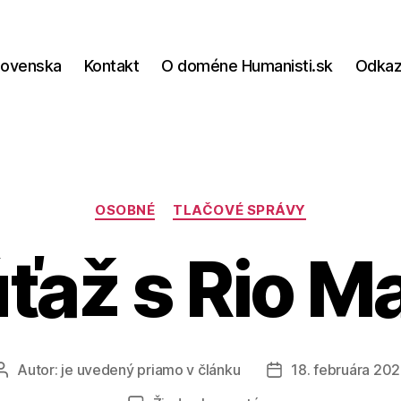
lovenska
Kontakt
O doméne Humanisti.sk
Odka
Kategórie
OSOBNÉ
TLAČOVÉ SPRÁVY
ťaž s Rio M
Autor:
je uvedený priamo v článku
18. februára 202
Autor
Dátum
článku
článku