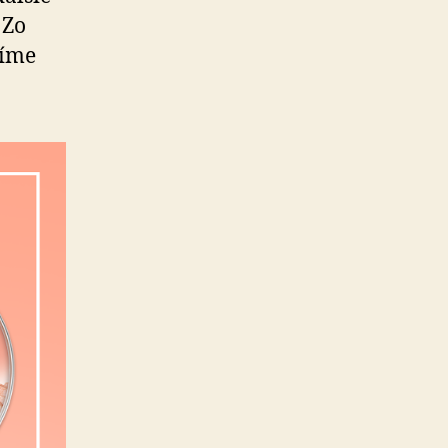
 Zo
číme