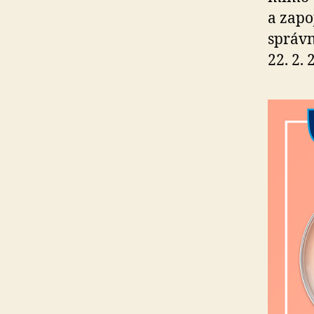
a zapo
správn
22. 2. 