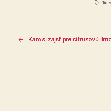
Rio 
Značky
←
Kam si zájsť pre citrusovú li