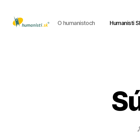
O humanistoch
Humanisti S
Humanisti.sk
Sú