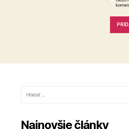
koment
Vyhľadať:
Najnovšie články