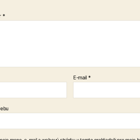
r
*
E-mail
*
webu
 moje meno, e-mail a webovú stránku v tomto prehliadači pre moje 