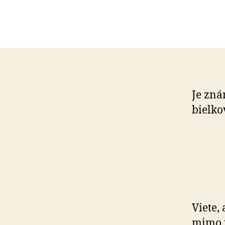
Je zná
bielko
Viete,
mimo t