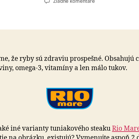
na
Žiadne komentáre
Súťaž
s
Rio
Mare
me, že ryby sú zdraviu prospešné. Obsahujú 
viny, omega-3, vitamíny a len málo tukov.
 aké iné varianty tuniakového steaku
Rio Mar
ie na obrázku, existujú? Vymenujte aspoň 2 ď