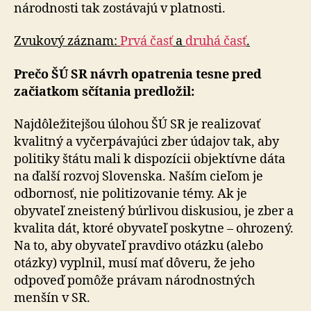
národnosti tak zostávajú v platnosti.
Zvukový záznam:
Prvá časť
a
druhá časť
.
Prečo ŠÚ SR návrh opatrenia tesne pred
začiatkom sčítania predložil:
Najdôležitejšou úlohou ŠÚ SR je realizovať
kvalitný a vyčerpávajúci zber údajov tak, aby
politiky štátu mali k dispozícii objektívne dáta
na ďalší rozvoj Slovenska. Naším cieľom je
odbornosť, nie politizovanie témy. Ak je
obyvateľ zneistený búrlivou diskusiou, je zber a
kvalita dát, ktoré obyvateľ poskytne – ohrozený.
Na to, aby obyvateľ pravdivo otázku (alebo
otázky) vyplnil, musí mať dôveru, že jeho
odpoveď pomôže právam národnostných
menšín v SR.