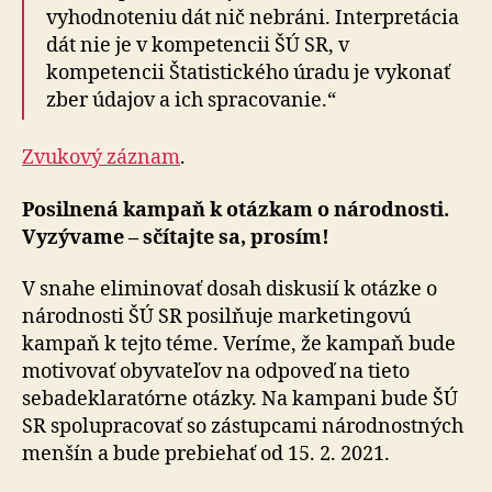
vyhodnoteniu dát nič nebráni. Interpretácia
dát nie je v kompetencii ŠÚ SR, v
kompetencii Štatistického úradu je vykonať
zber údajov a ich spracovanie.“
Zvukový záznam
.
Posilnená kampaň k otázkam o národnosti.
Vyzývame – sčítajte sa, prosím!
V snahe eliminovať dosah diskusií k otázke o
národnosti ŠÚ SR posilňuje marketingovú
kampaň k tejto téme. Veríme, že kampaň bude
motivovať obyvateľov na odpoveď na tieto
sebadeklaratórne otázky. Na kampani bude ŠÚ
SR spolupracovať so zástupcami národnostných
menšín a bude prebiehať od 15. 2. 2021.