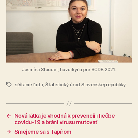
Jasmína Stauder, hovorkyňa pre SODB 2021.
sčítanie ľudu
,
Štatistický úrad Slovenskej republiky
Značky
←
Nová látka je vhodná k prevencii i liečbe
covidu-19 a bráni vírusu mutovať
→
Smejeme sa s Tapírom