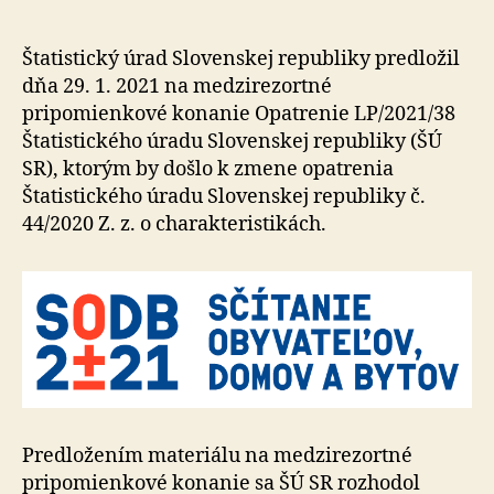
ŠÚ
SR
–
Štatistický úrad Slovenskej republiky predložil
pri
dňa 29. 1. 2021 na medzirezortné
SODB
pripomienkové konanie Opatrenie LP/2021/38
2021
Štatistického úradu Slovenskej republiky (ŠÚ
budú
SR), ktorým by došlo k zmene opatrenia
2
Štatistického úradu Slovenskej republiky č.
otázky
44/2020 Z. z. o charakteristikách.
o
národnos
Predložením materiálu na medzirezortné
pripomienkové konanie sa ŠÚ SR rozhodol