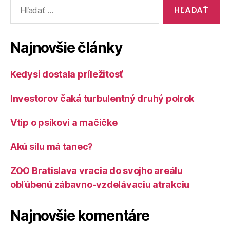
Vyhľadať:
Najnovšie články
Kedysi dostala príležitosť
Investorov čaká turbulentný druhý polrok
Vtip o psíkovi a mačičke
Akú silu má tanec?
ZOO Bratislava vracia do svojho areálu
obľúbenú zábavno-vzdelávaciu atrakciu
Najnovšie komentáre