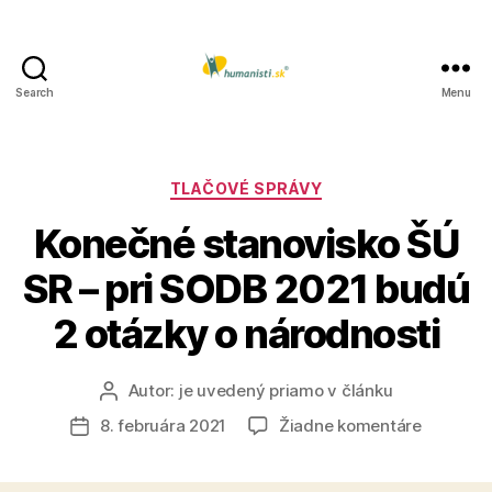
Search
Menu
Humanisti.sk
Kategórie
TLAČOVÉ SPRÁVY
Konečné stanovisko ŠÚ
SR – pri SODB 2021 budú
2 otázky o národnosti
Autor:
je uvedený priamo v článku
Autor
článku
na
8. februára 2021
Žiadne komentáre
Dátum
Konečné
článku
stanovis