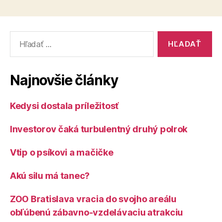
Vyhľadať:
Najnovšie články
Kedysi dostala príležitosť
Investorov čaká turbulentný druhý polrok
Vtip o psíkovi a mačičke
Akú silu má tanec?
ZOO Bratislava vracia do svojho areálu
obľúbenú zábavno-vzdelávaciu atrakciu