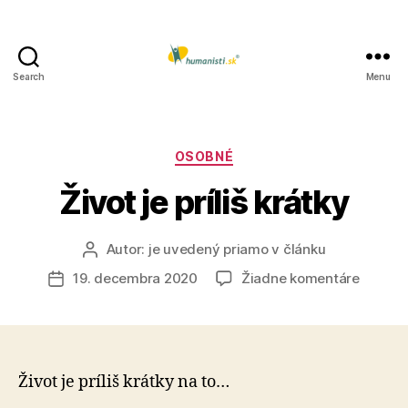
Search
Menu
Humanisti.sk
Kategórie
OSOBNÉ
Život je príliš krátky
Autor:
je uvedený priamo v článku
Autor
článku
na
19. decembra 2020
Žiadne komentáre
Dátum
Život
článku
je
príliš
krátky
Život je príliš krátky na to…