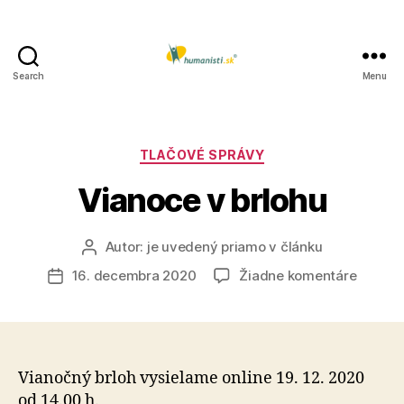
Search
Menu
Humanisti.sk
Kategórie
TLAČOVÉ SPRÁVY
Vianoce v brlohu
Autor:
je uvedený priamo v článku
Autor
článku
na
16. decembra 2020
Žiadne komentáre
Dátum
Vianoc
článku
v
brlohu
Vianočný brloh vysielame online 19. 12. 2020
od 14.00 h.