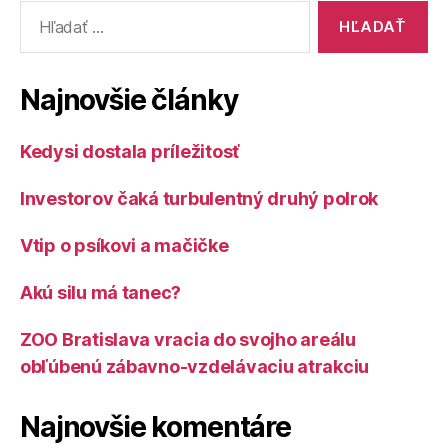
Vyhľadať:
Najnovšie články
Kedysi dostala príležitosť
Investorov čaká turbulentný druhý polrok
Vtip o psíkovi a mačičke
Akú silu má tanec?
ZOO Bratislava vracia do svojho areálu
obľúbenú zábavno-vzdelávaciu atrakciu
Najnovšie komentáre