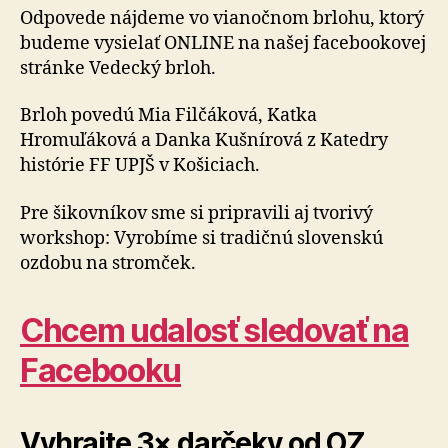
Odpovede nájdeme vo vianočnom brlohu, ktorý
budeme vysielať ONLINE na našej facebookovej
stránke Vedecký brloh.
Brloh povedú Mia Filčáková, Katka
Hromuľáková a Danka Kušnírová z Katedry
histórie FF UPJŠ v Košiciach.
Pre šikovníkov sme si pripravili aj tvorivý
workshop: Vyrobíme si tradičnú slovenskú
ozdobu na stromček.
Chcem udalosť sledovať na
Facebooku
Vyhrajte 3× darčeky od OZ