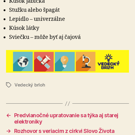
Kúsok jabĺčka
Stužku alebo špagát
Lepidlo – univerzálne
Kúsok látky
Sviečku – môže byť aj čajová
Vedecký brloh
Značky
←
Predvianočné upratovanie sa týka aj starej
elektroniky
→
Rozhovor s veriacim z cirkvi Slovo Života