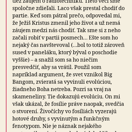
tiež záujem o rádiotechniku. Tieto veci sme
spoločne zdieľali. Laco však prestal chodiť do
partie. Keď som pátral prečo, odpovedal mi,
že Ježiš Kristus zmenil jeho život a už nemá
záujem medzi nás chodiť. Tak sme si z neho
začali robiť v partii posmech… Ešte som ho
nejaký čas navštevoval (…bol to totiž zároveň
sused v paneláku, ktorý býval o poschodie
vyššie) – a snažil som sa ho niečim
presvedčiť, aby sa vrátil. Použil som
napríklad argument, že svet vznikol Big
Bangom, zvieratá sa vyvinuli evolúciou,
žiadneho Boha netreba. Pozri sa vraj na
skameneliny. Tie dokazujú evolúciu. On mi
však ukázal, že fosílie práve naopak, svedčia
o stvorení. Živočíchy vo fosíliách vyzerajú
hotové druhy, s vyvinutým a funkčným
fenotypom. Nie je náznak nejakého