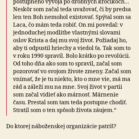
postupného vývoja po drobných krôčikoch…
Neskôr som začal teda uvažovať, či by predsa
len ten Boh nemohol existovať. Spýtal som sa
Laca, čo mám teda robiť. On mi povedal: v
jednoduchej modlitbe vlastnými slovami
oslov Krista a daj mu svoj život. Požiadaj ho,
aby ti odpustil hriechy a viedol ťa. Tak som to
v roku 1990 spravil. Bolo krátko po revolúcii.
Od toho dňa ako som to spravil, začal som
pozorovať vo svojom živote zmeny. Začal som
vnímať, že je tu niekto, kto o mne vie, má ma
rád a záleží mu na mne. Svoj život v partii
som začal vidieť ako márnosť. Márnenie
času. Prestal som tam teda postupne chodiť.
Stratil som o ten spôsob života záujem.“
Do ktorej náboženskej organizácie patríš?