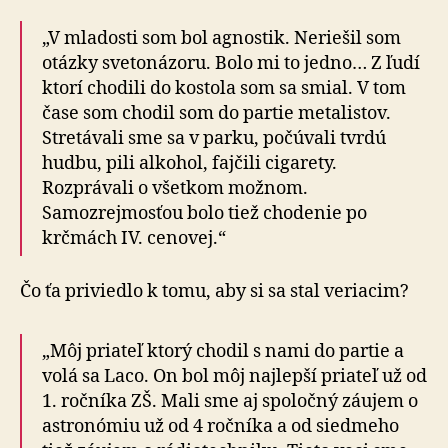
„V mladosti som bol agnostik. Neriešil som
otázky svetonázoru. Bolo mi to jedno… Z ľudí
ktorí chodili do kostola som sa smial. V tom
čase som chodil som do partie metalistov.
Stretávali sme sa v parku, počúvali tvrdú
hudbu, pili alkohol, fajčili cigarety.
Rozprávali o všetkom možnom.
Samozrejmosťou bolo tiež chodenie po
krčmách IV. cenovej.“
Čo ťa priviedlo k tomu, aby si sa stal veriacim?
„Môj priateľ ktorý chodil s nami do partie a
volá sa Laco. On bol môj najlepší priateľ už od
1. ročníka ZŠ. Mali sme aj spoločný záujem o
astronómiu už od 4 ročníka a od siedmeho