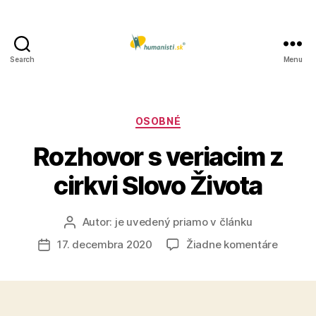
Search
Menu
Humanisti.sk
Kategórie
OSOBNÉ
Rozhovor s veriacim z
cirkvi Slovo Života
Autor:
je uvedený priamo v článku
Autor
článku
na
17. decembra 2020
Žiadne komentáre
Dátum
Rozhov
článku
s
veriaci
z