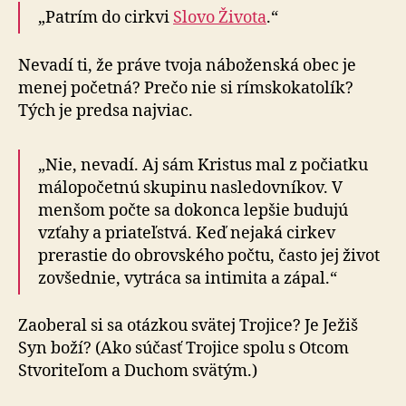
„Patrím do cirkvi
Slovo Života
.“
Nevadí ti, že práve tvoja náboženská obec je
menej početná? Prečo nie si rímskokatolík?
Tých je predsa najviac.
„Nie, nevadí. Aj sám Kristus mal z počiatku
málopočetnú skupinu nasledovníkov. V
menšom počte sa dokonca lepšie budujú
vzťahy a priateľstvá. Keď nejaká cirkev
prerastie do obrovského počtu, často jej život
zovšednie, vytráca sa intimita a zápal.“
Zaoberal si sa otázkou svätej Trojice? Je Ježiš
Syn boží? (Ako súčasť Trojice spolu s Otcom
Stvoriteľom a Duchom svätým.)