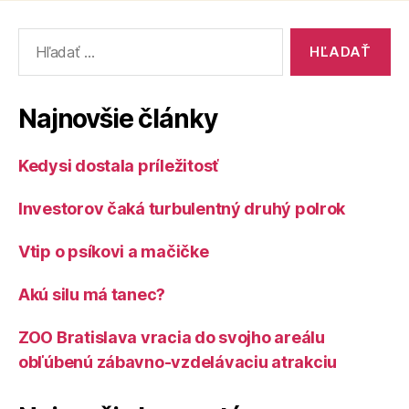
Vyhľadať:
Najnovšie články
Kedysi dostala príležitosť
Investorov čaká turbulentný druhý polrok
Vtip o psíkovi a mačičke
Akú silu má tanec?
ZOO Bratislava vracia do svojho areálu
obľúbenú zábavno-vzdelávaciu atrakciu