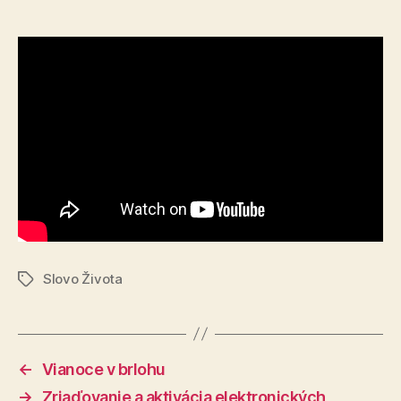
Slovo Života
Značky
←
Vianoce v brlohu
→
Zriaďovanie a aktivácia elektronických