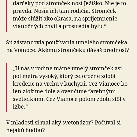
darčeky pod stromček nosí Ježiško. Nie je to
pravda. Nosia ich tam rodičia. Stromček
môže slúžiť ako okrasa, na spríjemnenie
vianočných chvíľ a prostredia bytu.“
Sú zástancovia používania umelého stromčeka
na Vianoce. Akému stromčeku dávaš prednosť?
„U nás v rodine máme umelý stromček asi
pol metra vysoký, ktorý celoročne zdobí
kredenc na vrchu v kuchyni. Cez Vianoce ho
len zložíme dole a ovenčíme farebnými
svetielkami. Cez Vianoce potom zdobí stôl v
izbe.“
V mladosti si mal aký svetonázor? Počúval si
nejakú hudbu?