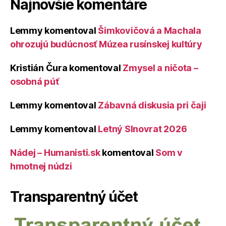
Najnovšie komentáre
Lemmy
komentoval
Šimkovičová a Machala
ohrozujú budúcnosť Múzea rusínskej kultúry
Kristián Čura
komentoval
Zmysel a ničota –
osobná púť
Lemmy
komentoval
Zábavná diskusia pri čaji
Lemmy
komentoval
Letný Slnovrat 2026
Nádej – Humanisti.sk
komentoval
Som v
hmotnej núdzi
Transparentný účet