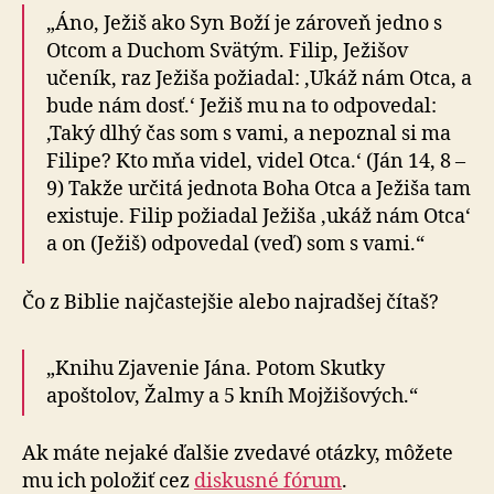
„Áno, Ježiš ako Syn Boží je zároveň jedno s
Otcom a Duchom Svätým. Filip, Ježišov
učeník, raz Ježiša požiadal: ‚Ukáž nám Otca, a
bude nám dosť.‘ Ježiš mu na to odpovedal:
‚Taký dlhý čas som s vami, a nepoznal si ma
Filipe? Kto mňa videl, videl Otca.‘ (Ján 14, 8 –
9) Takže určitá jednota Boha Otca a Ježiša tam
existuje. Filip požiadal Ježiša ‚ukáž nám Otca‘
a on (Ježiš) odpovedal (veď) som s vami.“
Čo z Biblie najčastejšie alebo najradšej čítaš?
„Knihu Zjavenie Jána. Potom Skutky
apoštolov, Žalmy a 5 kníh Mojžišových.“
Ak máte nejaké ďalšie zvedavé otázky, môžete
mu ich položiť cez
diskusné fórum
.