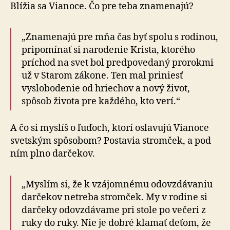
cirkvi
Blížia sa Vianoce. Čo pre teba znamenajú?
Slovo
Života
„Znamenajú pre mňa čas byť spolu s rodinou,
pripomínať si narodenie Krista, ktorého
príchod na svet bol predpovedaný prorokmi
už v Starom zákone. Ten mal priniesť
vyslobodenie od hriechov a nový život,
spôsob života pre každého, kto verí.“
A čo si myslíš o ľuďoch, ktorí oslavujú Vianoce
svetským spôsobom? Postavia stromček, a pod
ním plno darčekov.
„Myslím si, že k vzájomnému odovzdávaniu
darčekov netreba stromček. My v rodine si
darčeky odovzdávame pri stole po večeri z
ruky do ruky. Nie je dobré klamať deťom, že