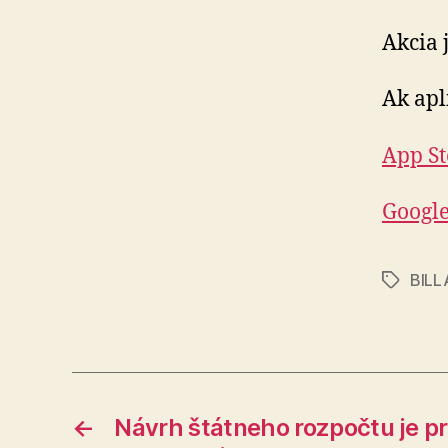
Akcia j
Ak apl
App St
Google
BILL
Značky
←
Návrh štátneho rozpočtu je pr