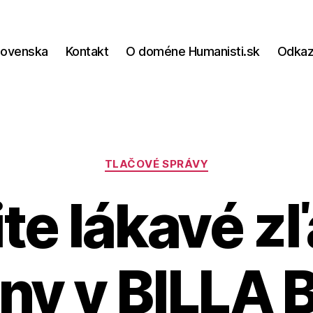
lovenska
Kontakt
O doméne Humanisti.sk
Odka
Kategórie
TLAČOVÉ SPRÁVY
te lákavé z
ny v BILLA 