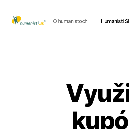
O humanistoch
Humanisti S
Humanisti.sk
Využi
kupó