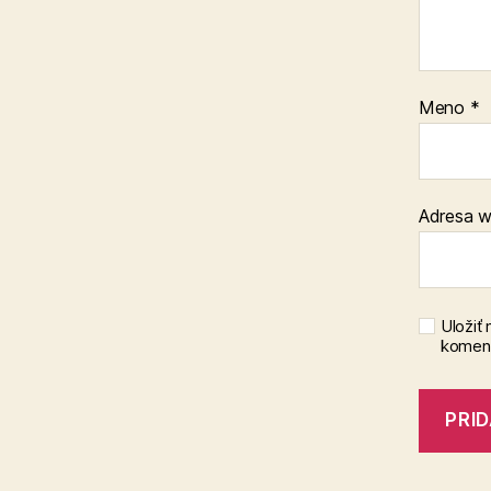
Meno
*
Adresa 
Uložiť
koment