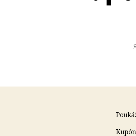
Poukáž
Kupóny