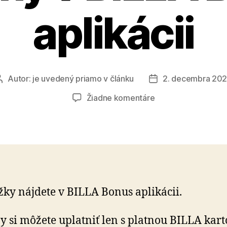
aplikácii
Autor:
je uvedený priamo v článku
2. decembra 20
Autor
Dátum
článku
článku
na
Žiadne komentáre
Využite
lákavé
zľavové
kupóny
v
BILLA
Bonus
ky nájdete v BILLA Bonus aplikácii.
aplikácii
 si môžete uplatniť len s platnou BILLA kart