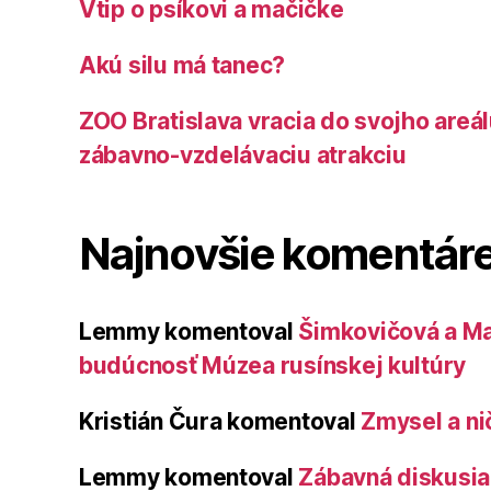
Vtip o psíkovi a mačičke
Akú silu má tanec?
ZOO Bratislava vracia do svojho areá
zábavno-vzdelávaciu atrakciu
Najnovšie komentár
Lemmy
komentoval
Šimkovičová a Ma
budúcnosť Múzea rusínskej kultúry
Kristián Čura
komentoval
Zmysel a ni
Lemmy
komentoval
Zábavná diskusia 