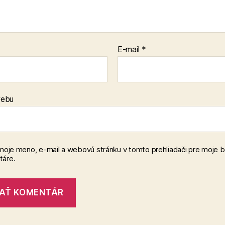
E-mail
*
webu
 moje meno, e-mail a webovú stránku v tomto prehliadači pre moje 
áre.