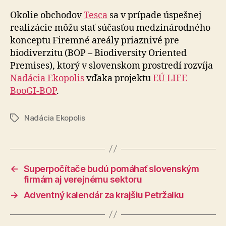
Okolie obchodov
Tesca
sa v prípade úspešnej
realizácie môžu stať súčasťou medzinárodného
konceptu Firemné areály priaznivé pre
biodiverzitu (BOP – Biodiversity Oriented
Premises), ktorý v slovenskom prostredí rozvíja
Nadácia Ekopolis
vďaka projektu
EÚ LIFE
BooGI-BOP
.
Nadácia Ekopolis
Značky
←
Superpočítače budú pomáhať slovenským
firmám aj verejnému sektoru
→
Adventný kalendár za krajšiu Petržalku