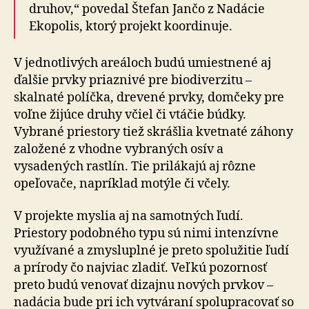
druhov,“ povedal Štefan Jančo z Nadácie
Ekopolis, ktorý projekt koordinuje.
V jednotlivých areáloch budú umiestnené aj
ďalšie prvky priaznivé pre biodiverzitu –
skalnaté políčka, drevené prvky, domčeky pre
voľne žijúce druhy včiel či vtáčie búdky.
Vybrané priestory tiež skrášlia kvetnaté záhony
založené z vhodne vybraných osív a
vysadených rastlín. Tie prilákajú aj rôzne
opeľovače, napríklad motýle či včely.
V projekte myslia aj na samotných ľudí.
Priestory podobného typu sú nimi intenzívne
využívané a zmysluplné je preto spolužitie ľudí
a prírody čo najviac zladiť. Veľkú pozornosť
preto budú venovať dizajnu nových prvkov –
nadácia bude pri ich vytváraní spolupracovať so