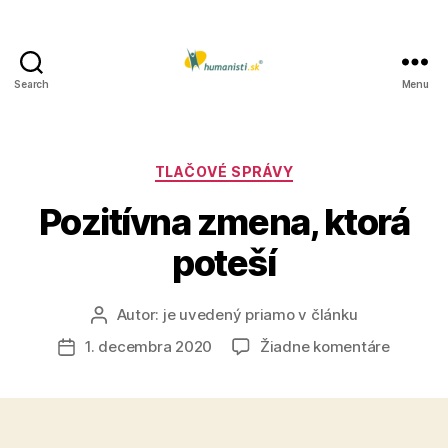
Search
Menu
Humanisti.sk
Kategórie
TLAČOVÉ SPRÁVY
Pozitívna zmena, ktorá
poteší
Autor:
je uvedený priamo v článku
Autor
článku
na
1. decembra 2020
Žiadne komentáre
Dátum
Pozitívn
článku
zmena,
ktorá
poteší