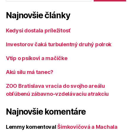
Najnovšie články
Kedysi dostala príležitosť
Investorov čaká turbulentný druhý polrok
Vtip o psíkovi a mačičke
Akú silu má tanec?
ZOO Bratislava vracia do svojho areálu
obľúbenú zábavno-vzdelávaciu atrakciu
Najnovšie komentáre
Lemmy
komentoval
Šimkovičová a Machala