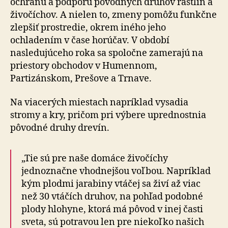
ochranu a podporu pôvodných druhov rastlín a
živočíchov. A nielen to, zmeny pomôžu funkčne
zlepšiť prostredie, okrem iného jeho
ochladením v čase horúčav. V období
nasledujúceho roka sa spoločne zamerajú na
priestory obchodov v Humennom,
Partizánskom, Prešove a Trnave.
Na viacerých miestach napríklad vysadia
stromy a kry, pričom pri výbere uprednostnia
pôvodné druhy drevín.
„Tie sú pre naše domáce živočíchy
jednoznačne vhodnejšou voľbou. Napríklad
kým plodmi jarabiny vtáčej sa živí až viac
než 30 vtáčích druhov, na pohľad podobné
plody hlohyne, ktorá má pôvod v inej časti
sveta, sú potravou len pre niekoľko našich