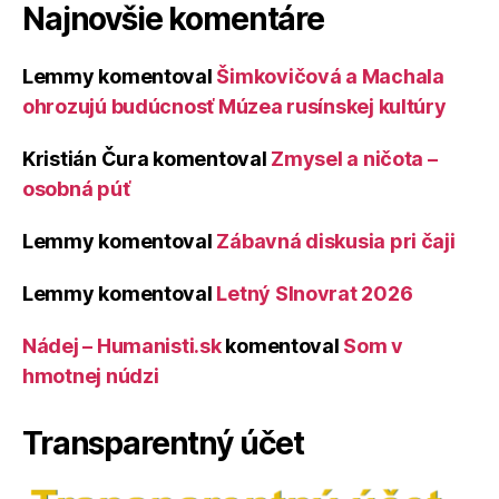
Najnovšie komentáre
Lemmy
komentoval
Šimkovičová a Machala
ohrozujú budúcnosť Múzea rusínskej kultúry
Kristián Čura
komentoval
Zmysel a ničota –
osobná púť
Lemmy
komentoval
Zábavná diskusia pri čaji
Lemmy
komentoval
Letný Slnovrat 2026
Nádej – Humanisti.sk
komentoval
Som v
hmotnej núdzi
Transparentný účet