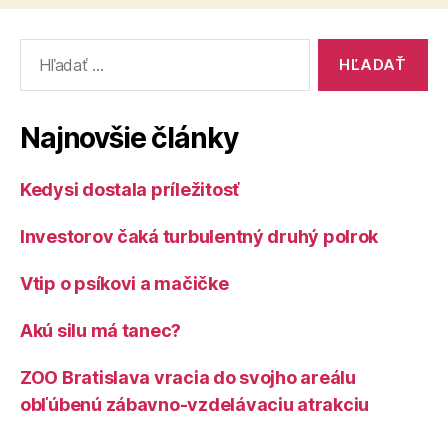
Slovo
Života“
Vyhľadať:
Najnovšie články
Kedysi dostala príležitosť
Investorov čaká turbulentný druhý polrok
Vtip o psíkovi a mačičke
Akú silu má tanec?
ZOO Bratislava vracia do svojho areálu
obľúbenú zábavno-vzdelávaciu atrakciu