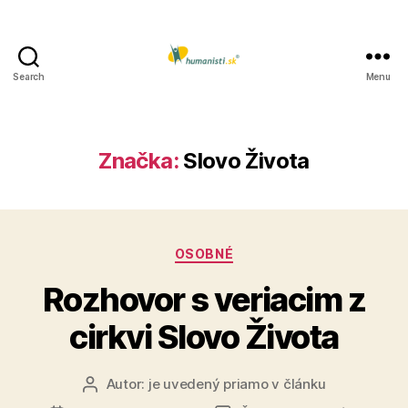
Search
Menu
Humanisti.sk
Značka:
Slovo Života
Kategórie
OSOBNÉ
Rozhovor s veriacim z
cirkvi Slovo Života
Autor:
je uvedený priamo v článku
Autor
článku