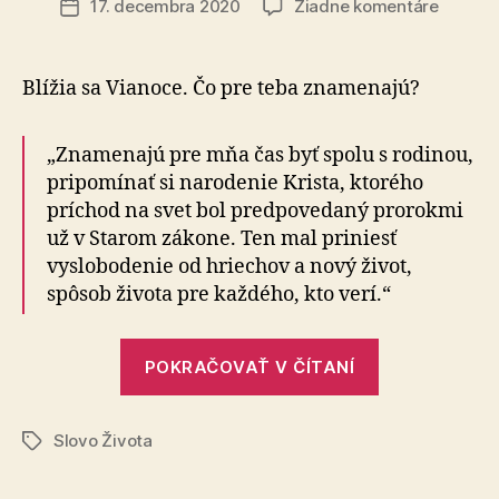
na
17. decembra 2020
Žiadne komentáre
Dátum
Rozhov
článku
s
veriaci
Blížia sa Vianoce. Čo pre teba znamenajú?
z
cirkvi
Slovo
„Znamenajú pre mňa čas byť spolu s rodinou,
Života
pripomínať si narodenie Krista, ktorého
príchod na svet bol predpovedaný prorokmi
už v Starom zákone. Ten mal priniesť
vyslobodenie od hriechov a nový život,
spôsob života pre každého, kto verí.“
„Rozhovor
POKRAČOVAŤ V ČÍTANÍ
s
veriacim
Slovo Života
z
Značky
cirkvi