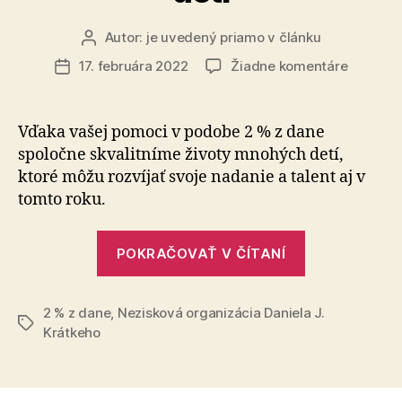
Autor:
je uvedený priamo v článku
Autor
článku
na
17. februára 2022
Žiadne komentáre
Dátum
Aj
článku
vaše
2
Vďaka vašej pomoci v podobe 2 % z dane
%
spoločne skvalitníme životy mnohých detí,
môžu
ktoré môžu rozvíjať svoje nadanie a talent aj v
zmeniť
tomto roku.
budúcno
mnohýc
„Aj
detí
POKRAČOVAŤ V ČÍTANÍ
vaše
2
2 % z dane
,
Nezisková organizácia Daniela J.
%
Značky
Krátkeho
môžu
zmeniť
budúcnosť