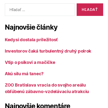
mnohých
Vyhľadať:
detí“
Najnovšie články
Kedysi dostala príležitosť
Investorov čaká turbulentný druhý polrok
Vtip o psíkovi a mačičke
Akú silu má tanec?
ZOO Bratislava vracia do svojho areálu
obľúbenú zábavno-vzdelávaciu atrakciu
Najnovšie komentáre