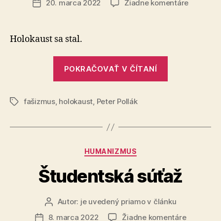
na
20. marca 2022
Žiadne komentáre
Dátum
Nedajme
článku
sa
oklamať
Holokaust sa stal.
fašistami
„Nedajme
POKRAČOVAŤ V ČÍTANÍ
sa
oklamať
fašizmus
,
holokaust
,
Peter Pollák
fašistami“
Značky
Kategórie
HUMANIZMUS
Študentská súťaž
Autor:
je uvedený priamo v článku
Autor
článku
na
8. marca 2022
Žiadne komentáre
Dátum