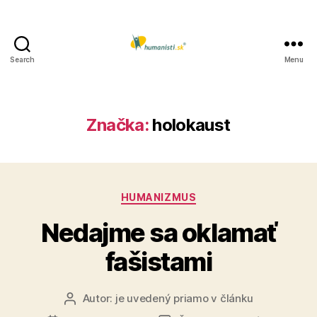
Search
Menu
Humanisti.sk
Značka:
holokaust
Kategórie
HUMANIZMUS
Nedajme sa oklamať
fašistami
Autor:
je uvedený priamo v článku
Autor
článku