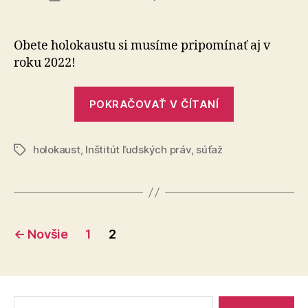
Študents
článku
súťaž
Obete holokaustu si musíme pripomínať aj v
roku 2022!
„Študentská
POKRAČOVAŤ V ČÍTANÍ
súťaž“
holokaust
,
Inštitút ľudských práv
,
súťaž
Značky
Stránkovanie
←
Novšie
1
2
príspevkov
Vyhľadať: