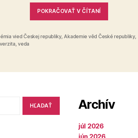
„Výskum
POKRAČOVAŤ V ČÍTANÍ
program
Kríza
biodiverz
émia vied Českej republiky
,
Akademie věd České republiky
,
verzita
,
veda
Archív
júl 2026
jún 2026