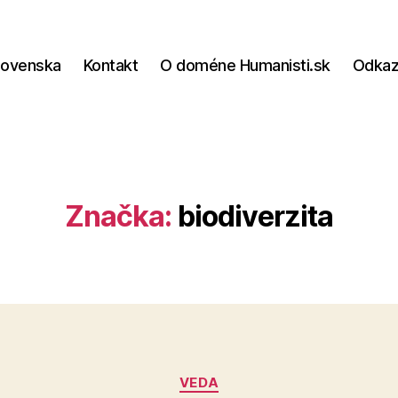
lovenska
Kontakt
O doméne Humanisti.sk
Odka
Značka:
biodiverzita
Kategórie
VEDA