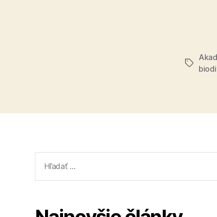
Akad
Značky
biodi
Vyhľadať:
Najnovšie články