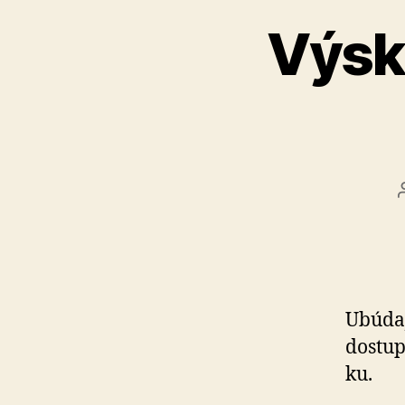
Výsk
Ubúdaj
do­stu
ku.