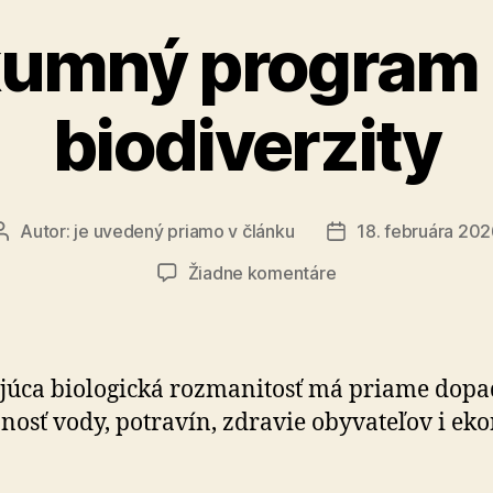
umný program 
biodiverzity
Autor:
je uvedený priamo v článku
18. februára 20
Autor
Dátum
článku
článku
na
Žiadne komentáre
Výskumný
program
Kríza
biodiverzity
úca biologická rozmanitosť má priame dopa
p­nosť vody, potravín, zdravie obyvateľov i eko­