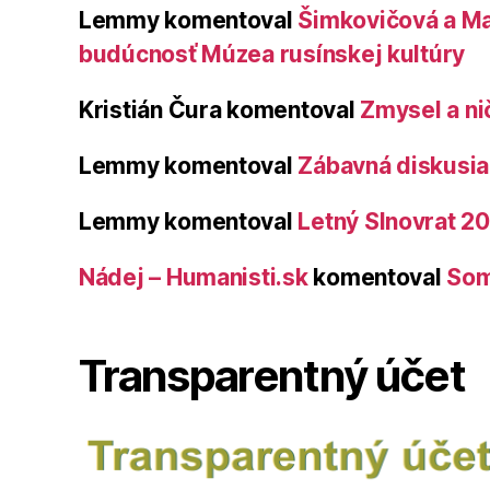
Lemmy
komentoval
Šimkovičová a Ma
budúcnosť Múzea rusínskej kultúry
Kristián Čura
komentoval
Zmysel a ni
Lemmy
komentoval
Zábavná diskusia 
Lemmy
komentoval
Letný Slnovrat 2
Nádej – Humanisti.sk
komentoval
Som
Transparentný účet