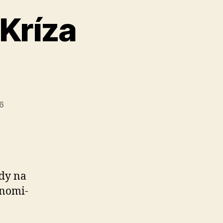
Kríza
26
dy na
no­mi­