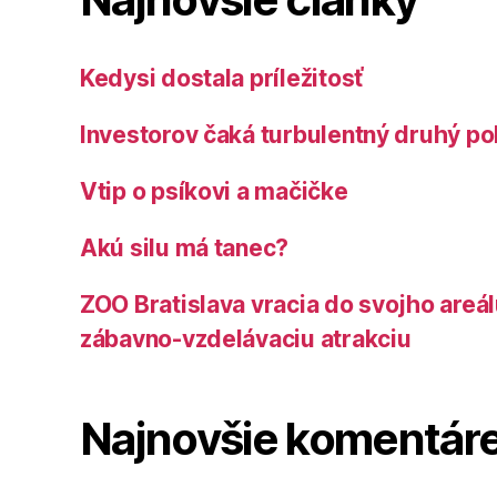
Kedysi dostala príležitosť
Investorov čaká turbulentný druhý po
Vtip o psíkovi a mačičke
Akú silu má tanec?
ZOO Bratislava vracia do svojho areá
zábavno-vzdelávaciu atrakciu
Najnovšie komentár