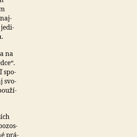
im
om
naj­
e­di­
.
a na
rdce“.
ľ spo­
j svo­
­u­ží­
ších
o­zos­
né prá­