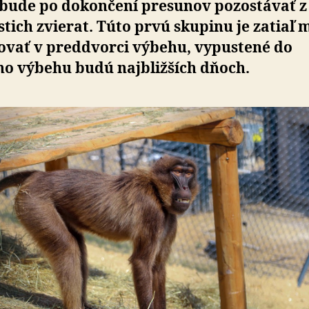
 bude po dokončení presunov pozostávať z
tich zvierat. Túto prvú skupinu je zatiaľ
ovať v preddvorci výbehu, vypustené do
ho výbehu budú najbližších dňoch.