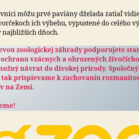
vníci môžu prvé paviány dželada zatiaľ vidie
orčekoch ich výbehu, vypustené do celého v
 najbližších dňoch.
vou zoologickej záhrady pod­po­ru­je­te sta­r
 och­ranu vzácnych a ohro­ze­ných ži­vo­čí­ch
možný návrat do di­vo­kej prí­rody. Spo­loč­n
 tak prispie­vame k za­cho­va­niu roz­ma­ni­tos
v na Zemi.
eme!