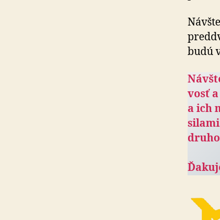
Návšte
preddv
budú v
Návšte
vosť a
a ich 
silami
druho
Ďakuj