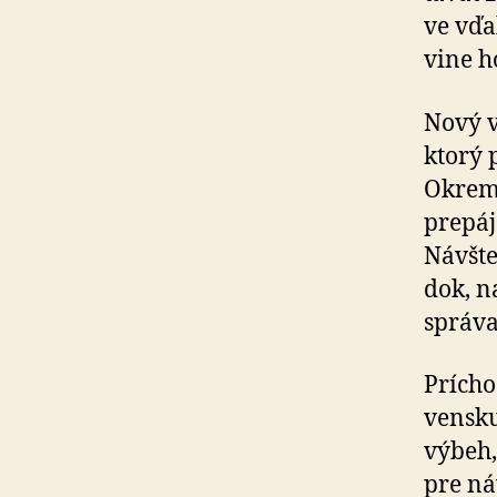
ve vďa
vi­ne 
Nový v
ktorý 
Okrem
prepáj
Návšte
dok, n
správa
Prícho
ven­sk
výbeh,
pre ná