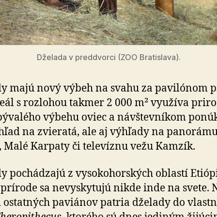
Dželada v preddvorci (ZOO Bratislava).
y majú nový výbeh na svahu za pavilónom p
reál s rozlohou takmer 2 000 m² využíva prir
bývalého výbehu oviec a návštevníkom ponúk
hľad na zvieratá, ale aj výhľady na panorámu
­vy, Malé Karpaty či televíznu vežu Kamzík.
y pochádzajú z vysokohorských oblastí Etiópi
 prírode sa nevyskytujú nikde inde na svete. 
d ostatných paviánov patria dželady do vlast