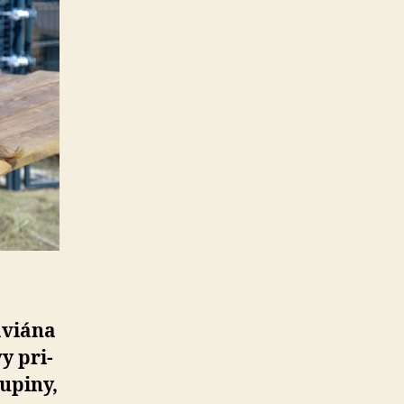
aviána
y pri­
­pi­ny,