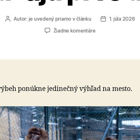
Autor:
je uvedený priamo v článku
1. júla 2026
Autor
Dátum
článku
článku
na
Žiadne komentáre
Do
ZOO
Bratislava
prichádzajú
prvé
dželady
ýbeh ponúkne jedinečný výhľad na mesto.