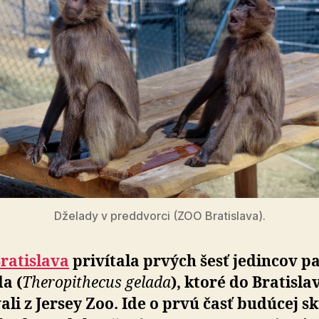
Dželady v preddvorci (ZOO Bratislava).
ratislava
privítala prvých šesť jedincov p
a (
Theropithecus gelada
), ktoré do Bratislav
­va­li z Jersey Zoo. Ide o prvú časť budúcej sku