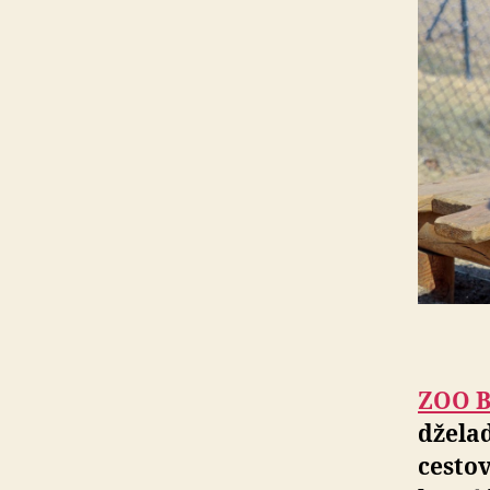
ZOO B
dželad
ces­to