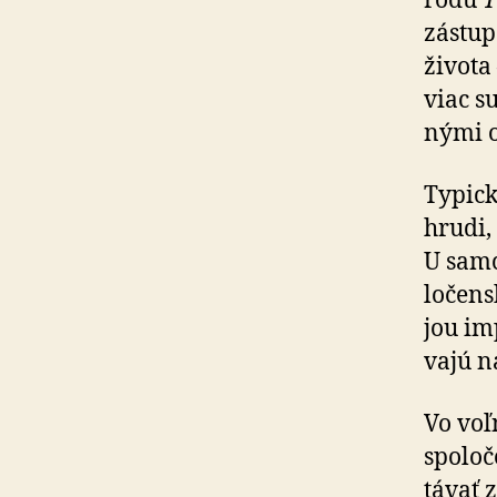
rodu
T
zástup
života
viac s
ný­mi 
Typick
hrudi,
U samc
lo­čen
jou im
va­jú 
Vo voľ
spoloč
tá­vať 