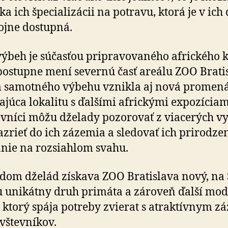
ka ich špecializácii na potravu, ktorá je v ich
hojne dostupná.
ýbeh je súčasťou pripravovaného afrického 
postupne mení severnú časť areálu ZOO Brati
 samotného výbehu vznikla aj nová promen
ajúca lokalitu s ďalšími africkými expozíciam
vníci môžu dželady pozorovať z viacerých vy­
azrieť do ich zázemia a sledovať ich prirodze
nie na rozsiahlom svahu.
dom dželád získava ZOO Bratislava nový, na 
u unikátny druh primáta a zároveň ďalší mo
 ktorý spája potreby zvierat s atraktívnym zá­
vštevníkov.