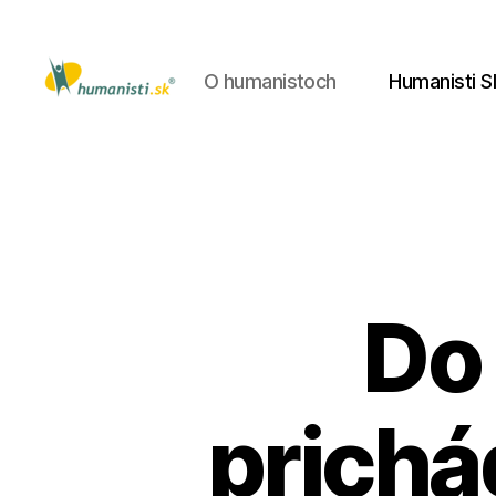
O humanistoch
Humanisti S
Humanisti.sk
Do
prichá