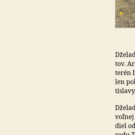
Dželad
tov. A
terén 
len po
tis­la
Dželad
voľnej
diel o