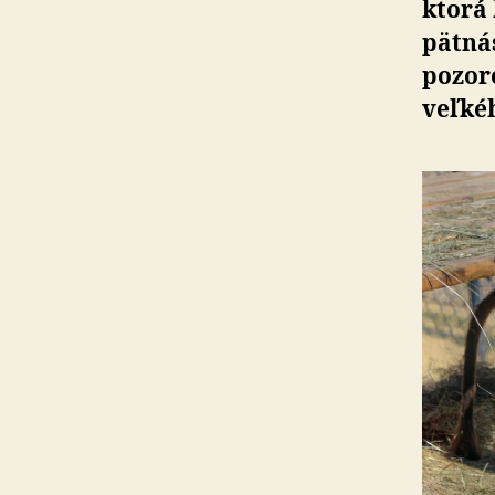
ktorá
pätnás
pozor
veľké