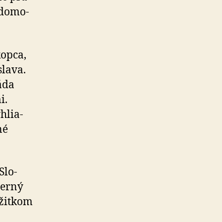
 do­mo­
kopca,
slava.
áda
i.
hlia­
né
Slo­
derný
žit­kom