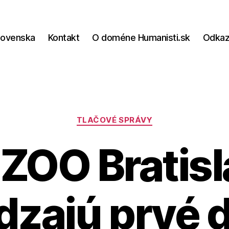
lovenska
Kontakt
O doméne Humanisti.sk
Odka
Kategórie
TLAČOVÉ SPRÁVY
 ZOO Bratisl
dzajú prvé 