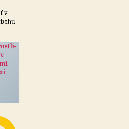
ť v
ýbehu
ostli­
ov
ými
ti