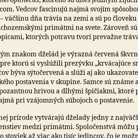
heropithecus
, ktorého sú dnes jediným žijúc
com. Vedcov fascinujú najmä svojím spôsob
 – väčšinu dňa trávia na zemi a sú po človeku 
uchozemskými primátmi na svete. Zároveň sú j
opicami, ktorých potravu tvorí prevažne tráva
ým znakom dželád je výrazná červená škvrn
 pre ktorú si vyslúžili prezývku „krvácajúce s
ov býva sýtočervená a slúži aj ako ukazovate
­ské­ho postavenia v skupine. Samce sú známe a
pozantnou hrivou a dlhými špičiakmi, ktoré po
najmä pri vzájomných súbojoch o postavenie.
nej prírode vytvárajú dželady jedny z najväč
enstiev medzi primátmi. Spoločenstvá môžu p
zo stoviek až viac ako tisíc jedincov, čo je mož