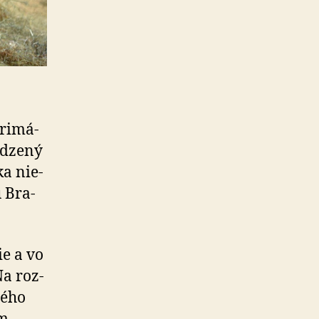
ri­má­
odzený
a nie­
 Bra­
e a vo
Na roz­
ného