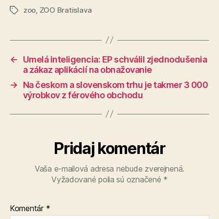
zoo
,
ZOO Bratislava
Značky
←
Umelá inteligencia: EP schválil zjednodušenia
a zákaz aplikácií na obnažovanie
→
Na českom a slovenskom trhu je takmer 3 000
výrobkov z férového obchodu
Pridaj komentár
Vaša e-mailová adresa nebude zverejnená.
Vyžadované polia sú označené
*
Komentár
*