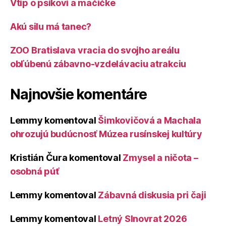
Vtip o psíkovi a mačičke
Akú silu má tanec?
ZOO Bratislava vracia do svojho areálu
obľúbenú zábavno-vzdelávaciu atrakciu
Najnovšie komentáre
Lemmy
komentoval
Šimkovičová a Machala
ohrozujú budúcnosť Múzea rusínskej kultúry
Kristián Čura
komentoval
Zmysel a ničota –
osobná púť
Lemmy
komentoval
Zábavná diskusia pri čaji
Lemmy
komentoval
Letný Slnovrat 2026