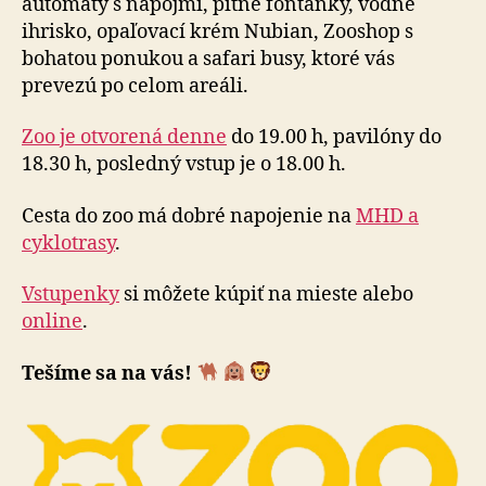
automaty s nápojmi, pitné fontánky, vodné
ihrisko, opaľovací krém Nubian, Zooshop s
bohatou ponukou a safari busy, ktoré vás
prevezú po ce­lom areáli.
Zoo je otvorená denne
do 19.00 h, pavilóny do
18.30 h, posledný vstup je o 18.00 h.
Cesta do zoo má dobré napojenie na
MHD a
cyklotrasy
.
Vstupenky
si môžete kúpiť na mieste alebo
online
.
Tešíme sa na vás!