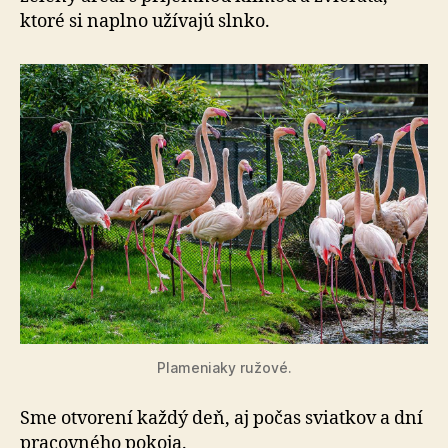
ktoré si naplno užívajú slnko.
Plameniaky ružové.
Sme otvorení každý deň, aj počas sviatkov a dní
pra­cov­né­ho pokoja.