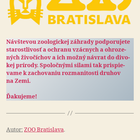
Návštevou zoologickej záhrady pod­po­ru­je­te
sta­rostli­vosť a och­ranu vzácnych a ohro­ze­
ných ži­vo­čí­chov a ich možný návrat do di­vo­
kej prí­rody. Spo­loč­nými silami tak prispie­
vame k za­cho­va­niu roz­ma­ni­tosti druhov
na Zemi.
Ďakujeme!
Autor:
ZOO Bratislava
.