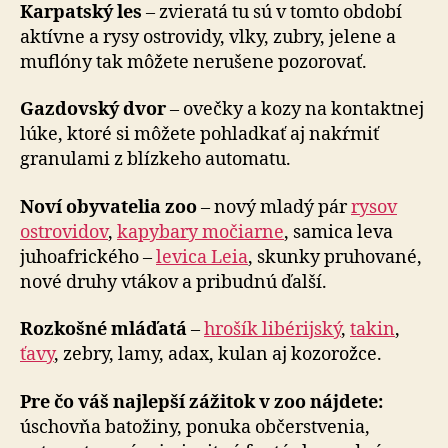
Karpatský les
– zvieratá tu sú v tomto období
aktívne a rysy ostrovidy, vlky, zubry, jelene a
muflóny tak môžete nerušene pozorovať.
Gazdovský dvor
– ovečky a kozy na kontaktnej
lúke, ktoré si môžete pohladkať aj nakŕmiť
granulami z blíz­ke­ho automatu.
Noví obyvatelia zoo
– nový mladý pár
rysov
ostrovidov
,
kapybary močiarne
, samica leva
juhoafrického –
levica Leia
, skunky pruhované,
nové druhy vtákov a pribudnú ďalší.
Rozkošné mláďatá
–
hrošík libérijský
,
takin
,
ťavy
, zebry, lamy, adax, kulan aj kozorožce.
Pre čo váš najlepší zážitok v zoo nájdete:
úschovňa ba­to­ži­ny, ponuka občerstvenia,