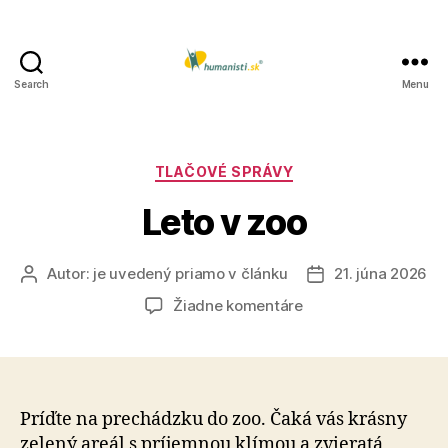
Search
Menu
Humanisti.sk
Kategórie
TLAČOVÉ SPRÁVY
Leto v zoo
Autor:
je uvedený priamo v článku
21. júna 2026
Autor
Dátum
článku
článku
na
Žiadne komentáre
Leto
v
zoo
Príďte na prechádzku do zoo. Čaká vás krásny
zelený areál s príjemnou klímou a zvieratá,