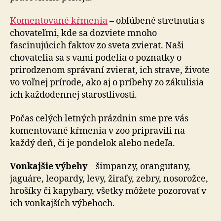
Komentované kŕmenia
– obľúbené stretnutia s
cho­va­teľ­mi, kde sa dozviete mnoho
fascinujúcich faktov zo sveta zvierat. Naši
chovatelia sa s vami podelia o poznatky o
prirodzenom správaní zvierat, ich strave, živote
vo voľnej prírode, ako aj o príbehy zo zákulisia
ich každodennej starostlivosti.
Počas celých letných prázdnin sme pre vás
komentované kŕmenia v zoo pripravili na
každý deň, či je pondelok alebo nedeľa.
Vonkajšie výbehy
– šimpanzy, orangutany,
jaguáre, leo­par­dy, levy, žirafy, zebry, nosorožce,
hrošíky či kapybary, všetky môžete pozorovať v
ich vonkajších výbehoch.