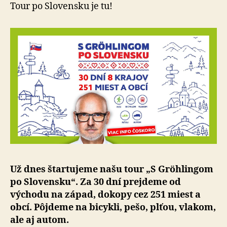
SaS
Tour po Slovensku je tu!
po
Slovensku
Už dnes štartujeme našu tour „S Gröhlingom
po Slo­ven­sku“. Za 30 dní prejdeme od
východu na západ, dokopy cez 251 miest a
obcí. Pôjdeme na bicykli, pešo, plťou, vlakom,
ale aj autom.