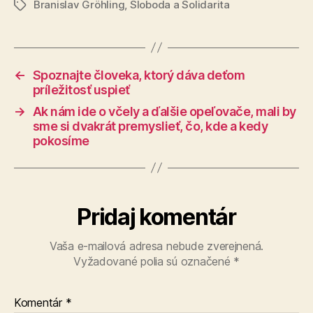
Branislav Gröhling
,
Sloboda a Solidarita
Značky
←
Spoznajte človeka, ktorý dáva deťom
príležitosť uspieť
→
Ak nám ide o včely a ďalšie opeľovače, mali by
sme si dvakrát premyslieť, čo, kde a kedy
pokosíme
Pridaj komentár
Vaša e-mailová adresa nebude zverejnená.
Vyžadované polia sú označené
*
Komentár
*