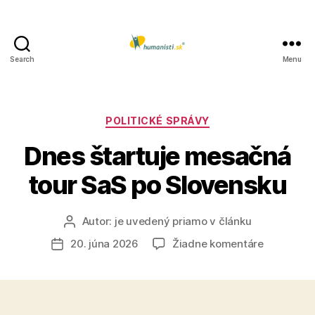
Search
Menu
Humanisti.sk
Kategórie
POLITICKÉ SPRÁVY
Dnes štartuje mesačná
tour SaS po Slovensku
Autor:
je uvedený priamo v článku
Autor
článku
na
20. júna 2026
Žiadne komentáre
Dátum
Dnes
článku
štartuje
mesačná
tour