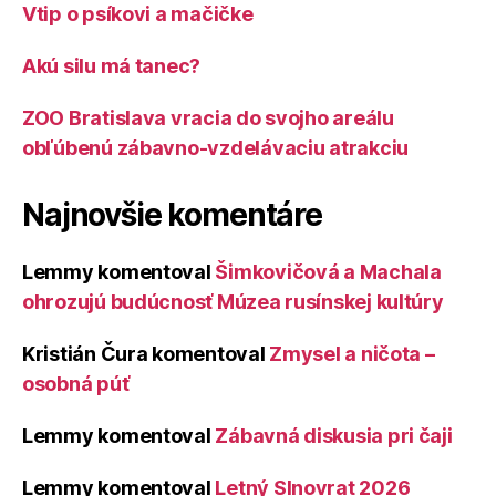
Vtip o psíkovi a mačičke
Akú silu má tanec?
ZOO Bratislava vracia do svojho areálu
obľúbenú zábavno-vzdelávaciu atrakciu
Najnovšie komentáre
Lemmy
komentoval
Šimkovičová a Machala
ohrozujú budúcnosť Múzea rusínskej kultúry
Kristián Čura
komentoval
Zmysel a ničota –
osobná púť
Lemmy
komentoval
Zábavná diskusia pri čaji
Lemmy
komentoval
Letný Slnovrat 2026