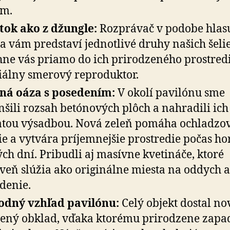
em.
tok ako z džungle:
Rozprávač v podobe hlas
a vám predstaví jednotlivé druhy našich šeli
hne vás priamo do ich prirodzeného prostred
iálny smerový reproduktor.
ná oáza s posedením:
V okolí pavilónu sme
šili rozsah betónových plôch a nahradili ich
tou výsadbou. Nová zeleň pomáha ochladzo
ie a vytvára príjemnejšie prostredie počas ho
ých dní. Pribudli aj masívne kvetináče, ktoré
veň slúžia ako originálne miesta na oddych a
denie.
odný vzhľad pavilónu:
Celý objekt dostal no
ený obklad, vďaka ktorému prirodzene zapa