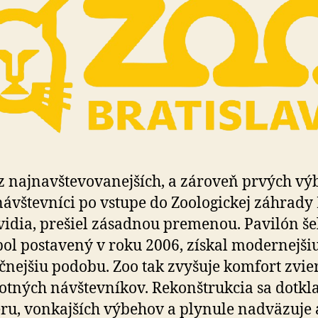
z najnavštevovanejších, a zároveň prvých vý
návštevníci po vstupe do Zoologickej záhrady B
uvidia, prešiel zásadnou premenou. Pavilón še­
bol postavený v roku 2006, získal modernejši
čnejšiu podobu. Zoo tak zvyšuje komfort zvier
otných návštevníkov. Rekonštrukcia sa dotkl
éru, vonkajších výbehov a plynule nadväzuje 