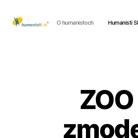
O humanistoch
Humanisti S
Humanisti.sk
ZOO 
zmode