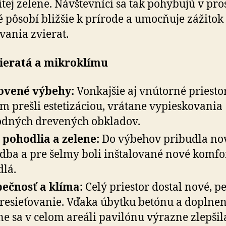
itej zelene. Návštevníci sa tak pohybujú v pros
é pôsobí bližšie k prírode a umocňuje zážitok 
­va­nia zvierat.
vieratá a mikroklímu
ovené výbehy:
Vonkajšie aj vnútorné priesto
em prešli estetizáciou, vrátane vypieskovania
dných drevených obkladov.
 pohodlia a zelene:
Do výbehov pribudla no
dba a pre šelmy boli inštalované nové komfo
dlá.
ečnosť a klíma:
Celý priestor dostal nové, pe
presieťovanie. Vďaka úbytku betónu a doplne
ne sa v celom areáli pavilónu výrazne zlepšil