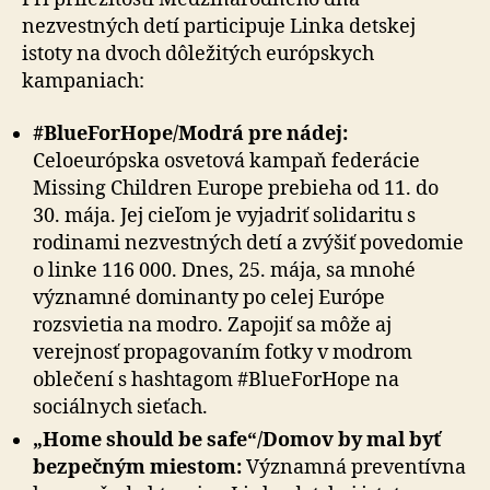
nezvestných detí participuje Linka detskej
istoty na dvoch dôležitých európskych
kampaniach:
#BlueForHope/Modrá pre nádej:
Celoeurópska osvetová kampaň federácie
Missing Children Europe prebieha od 11. do
30. mája. Jej cieľom je vyjadriť solidaritu s
rodinami nezvestných detí a zvýšiť povedomie
o linke 116 000. Dnes, 25. mája, sa mnohé
významné dominanty po celej Európe
rozsvietia na modro. Zapojiť sa môže aj
verejnosť propagovaním fotky v modrom
oblečení s hashtagom #BlueForHope na
sociálnych sieťach.
„Home should be safe“/Domov by mal byť
bezpečným miestom:
Významná preventívna