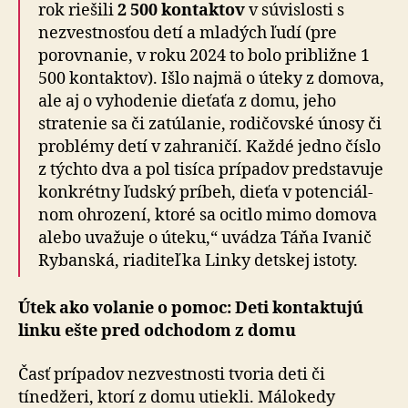
rok riešili
2 500 kontaktov
v súvislosti s
nezvestnosťou detí a mla­dých ľudí (pre
porovnanie, v roku 2024 to bolo pri­bliž­ne 1
500 kontaktov). Išlo najmä o úteky z domova,
ale aj o vyhodenie dieťaťa z domu, jeho
stratenie sa či za­tú­la­nie, rodičovské únosy či
problémy detí v zahraničí. Každé jedno číslo
z týchto dva a pol tisíca prípadov predstavuje
konkrétny ľudský príbeh, dieťa v po­ten­ciál­
nom ohrození, ktoré sa ocitlo mimo domova
alebo uva­žu­je o úteku,“ uvádza Táňa Ivanič
Rybanská, riaditeľka Linky detskej istoty.
Útek ako volanie o pomoc: Deti kontaktujú
linku ešte pred odchodom z domu
Časť prípadov nezvestnosti tvoria deti či
tínedžeri, ktorí z domu utiekli. Málokedy