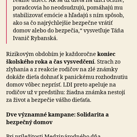
reálne utiecť. Ak sa už dieťa na ulici ocitne,
poradcovia ho neodsudzujú, pomáhajú mu
stabilizovať emócie a hľadajú s ním spôsob,
ako sa čo najrýchlejšie bezpečne vrátiť
domov alebo do bez­pe­čia,“ vysvetľuje Táňa
Ivanič Rybanská.
Rizikovým obdobím je každoročne
koniec
školského roka a čas vysvedčení
. Strach zo
zlyhania a z reakcie rodičov na zlé známky
dokáže dieťa dohnať k panickému rozhodnutiu
domov vôbec neprísť. LDI preto apeluje na
rodičov už v predstihu: žiadna známka nestojí
za život a bezpečie vášho dieťaťa.
Dve významné kampane: Solidarita a
bezpečný domov
Pri príležitosti Medzinárodného dňa