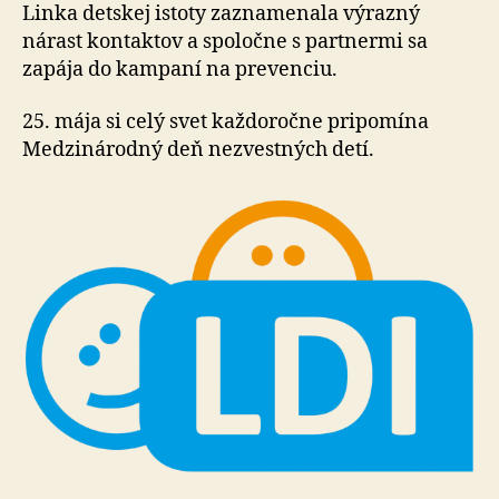
Linka detskej istoty zaznamenala výrazný
nárast kon­tak­tov a spoločne s partnermi sa
zapája do kampaní na pre­ven­ciu.
25. mája si celý svet každoročne pripomína
Medzi­ná­rod­ný deň nezvestných detí.