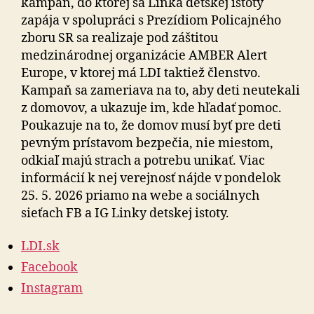
kampaň, do ktorej sa Linka detskej istoty
zapája v spolupráci s Prezídiom Policajného
zboru SR sa realizaje pod záštitou
medzinárodnej organizácie AMBER Alert
Europe, v ktorej má LDI taktiež členstvo.
Kampaň sa zameriava na to, aby deti neutekali
z domovov, a ukazuje im, kde hľadať pomoc.
Poukazuje na to, že domov musí byť pre deti
pevným prístavom bezpečia, nie miestom,
odkiaľ majú strach a potrebu unikať. Viac
informácií k nej verejnosť nájde v pondelok
25. 5. 2026 priamo na webe a sociálnych
sieťach FB a IG Linky detskej istoty.
LDI.sk
Facebook
Instagram