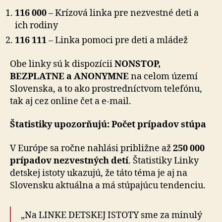
116 000
– Krízová linka pre nezvestné deti a
ich rodiny
116 111
– Linka pomoci pre deti a mládež
Obe linky sú k dispozícii
NONSTOP,
BEZPLATNE a ANONYMNE
na celom území
Slovenska, a to ako prostredníctvom telefónu,
tak aj cez online čet a e-mail.
Štatistiky upozorňujú: Počet prípadov stúpa
V Európe sa ročne nahlási približne až
250 000
prípadov nezvestných detí
. Štatistiky Linky
detskej istoty ukazujú, že táto téma je aj na
Slovensku aktuálna a má stúpajúcu tendenciu.
„Na LINKE DETSKEJ ISTOTY sme za minulý