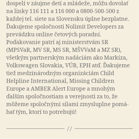
dospelí v záujme detí a mládeže, môžu dovolať
na linky 116 111 a 116 000 a 0800-500-500 z
každej tel. siete na Slovensku úplne bezplatne.
Ďakujeme spo­loč­nos­ti Nolimit Developers za
prevádzku online četových poradní.
Poďakovanie patrí aj ministerstvám SR
(MPSVaR, MV SR, MS SR, MŠVVaM a MZ SR),
všetkým partnerským nadáciám ako Markíza,
Volkswagen Slovakia, VÚB, EPH atď. Ďakujeme
tiež medzinárodným organizáciám Child
Helpline International, Missing Children
Europe a AMBER Alert Europe a mnohým
ďalším spoločnostiam a ve­rej­nos­ti za to, že
môžeme spoločnými silami zmysluplne po­má­
hať tým, ktorí to potrebujú!