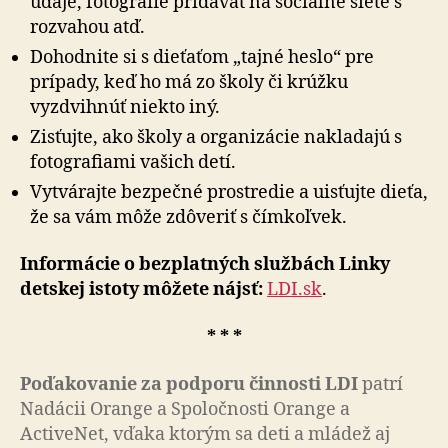
údaje, fotografie pridávať na sociálne siete s
rozvahou atď.
Dohodnite si s dieťaťom „tajné heslo“ pre
prípady, keď ho má zo školy či krúžku
vyzdvihnúť niekto iný.
Zisťujte, ako školy a organizácie nakladajú s
fotografiami vašich detí.
Vytvárajte bezpečné prostredie a uisťujte dieťa,
že sa vám môže zdôveriť s čímkoľvek.
Informácie o bezplatných službách Linky
detskej istoty môžete nájsť:
LDI.sk
.
* * *
Poďakovanie za podporu činnosti LDI
patrí
Nadácii Orange a Spoločnosti Orange a
ActiveNet, vďaka ktorým sa deti a mládež aj