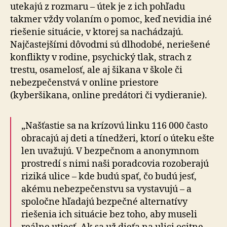
utekajú z rozmaru – útek je z ich pohľadu
takmer vždy volaním o pomoc, keď nevidia iné
riešenie situácie, v ktorej sa nachádzajú.
Najčastejšími dôvodmi sú dlhodobé, neriešené
konflikty v rodine, psychický tlak, strach z
trestu, osamelosť, ale aj šikana v škole či
nebezpečenstvá v online priestore
(kyberšikana, online predátori či vydieranie).
„Našťastie sa na krízovú linku 116 000 často
obracajú aj deti a tínedžeri, ktorí o úteku ešte
len uvažujú. V bez­peč­nom a anonymnom
prostredí s nimi naši po­rad­co­via rozoberajú
riziká ulice – kde budú spať, čo budú jesť,
akému nebezpečenstvu sa vystavujú – a
spoločne hľadajú bezpečné alternatívy
riešenia ich situácie bez toho, aby museli