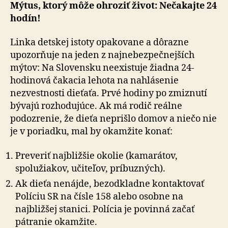
Mýtus, ktorý môže ohroziť život: Nečakajte 24
hodín!
Linka detskej istoty opakovane a dôrazne
upozorňuje na jeden z najnebezpečnejších
mýtov: Na Slovensku ne­exis­tu­je žiadna 24-
hodinová čakacia lehota na nahlásenie
nezvestnosti dieťaťa. Prvé hodiny po zmiznutí
bývajú rozhodujúce. Ak má rodič reálne
podozrenie, že dieťa neprišlo domov a niečo nie
je v poriadku, mal by okam­ži­te konať:
Preveriť najbližšie okolie (kamarátov,
spolužiakov, učiteľov, príbuzných).
Ak dieťa nenájde, bezodkladne kontaktovať
Políciu SR na čísle 158 alebo osobne na
najbližšej stanici. Polícia je povinná začať
pátranie okamžite.