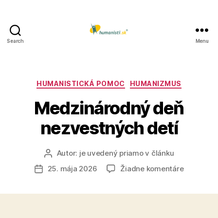
Search
Menu
Humanisti.sk
Kategórie
HUMANISTICKÁ POMOC
HUMANIZMUS
Medzinárodný deň
nezvestných detí
Autor:
je uvedený priamo v článku
Autor
článku
na
25. mája 2026
Žiadne komentáre
Dátum
Medzinár
článku
deň
nezvestn
detí