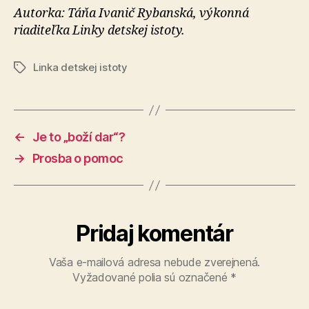
Autorka: Táňa Ivanič Rybanská, výkonná
riaditeľka Linky detskej istoty.
Linka detskej istoty
Značky
←
Je to „boží dar“?
→
Prosba o pomoc
Pridaj komentár
Vaša e-mailová adresa nebude zverejnená.
Vyžadované polia sú označené
*