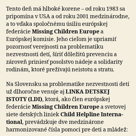
Tento deň má hlboké korene – od roku 1983 sa
pripomína v USA a od roku 2001 medzinárodne,
a to vďaka spo­loč­né­mu úsiliu európskej
federácie
Missing Children Europe
a
Európskej komisie. Jeho cieľom je upriamiť
pozornosť verejnosti na problematiku
nezvestnosti detí, šíriť dô­le­ži­tú prevenciu a
zároveň priniesť posolstvo nádeje a so­li­da­ri­ty
rodinám, ktoré prežívajú neistotu a stratu.
Na Slovensku sa problematike nezvestnosti detí
už dlho­roč­ne venuje aj
LINKA DETSKEJ
ISTOTY (LDI)
, ktorá, ako člen európskej
federácie
Missing Children Europe
a svetovej
siete detských liniek
Child Helpline Inter­na­
tio­nal
, prevádzkuje dve medzinárone
harmonizované čísla pomoci pre deti a mládež: