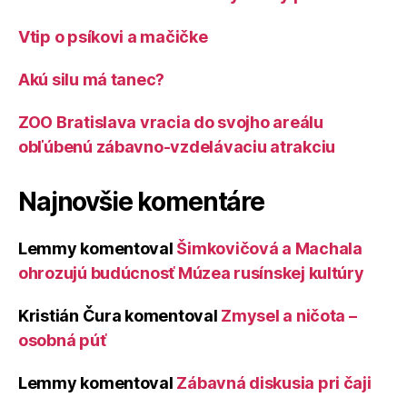
Vtip o psíkovi a mačičke
Akú silu má tanec?
ZOO Bratislava vracia do svojho areálu
obľúbenú zábavno-vzdelávaciu atrakciu
Najnovšie komentáre
Lemmy
komentoval
Šimkovičová a Machala
ohrozujú budúcnosť Múzea rusínskej kultúry
Kristián Čura
komentoval
Zmysel a ničota –
osobná púť
Lemmy
komentoval
Zábavná diskusia pri čaji