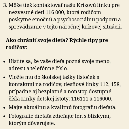
Môže tiež kontaktovať našu Krízovú linku pre
ne­zves­tné deti 116 000, ktorá rodičom
poskytne emočnú a psychosociálnu podporu a
sprevádzanie v tejto ná­roč­nej krízovej situácii.
Ako chrániť svoje dieťa? Rýchle tipy pre
rodičov:
Uistite sa, že vaše dieťa pozná svoje meno,
adresu a telefónne číslo.
Vložte mu do školskej tašky lístoček s
kontaktmi na rodičov, tiesňové linky 112, 158,
prípadne aj bezplatné a nonstop dostupné
čísla Linky detskej istoty: 116111 a 116000.
Majte aktuálnu a kvalitnú fotografiu dieťaťa.
Fotografie dieťaťa zdieľajte len s blízkymi,
ktorým dôverujete.