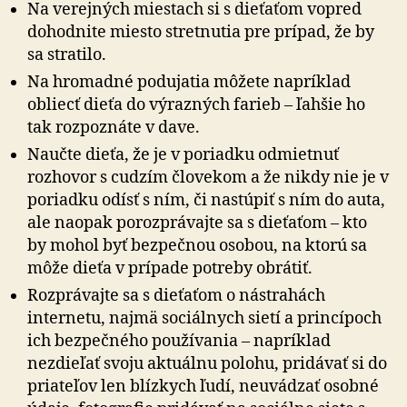
Na verejných miestach si s dieťaťom vopred
dohodnite miesto stretnutia pre prípad, že by
sa stratilo.
Na hromadné podujatia môžete napríklad
obliecť dieťa do výrazných farieb – ľahšie ho
tak rozpoznáte v dave.
Naučte dieťa, že je v poriadku odmietnuť
rozhovor s cudzím človekom a že nikdy nie je v
poriadku odísť s ním, či nastúpiť s ním do auta,
ale naopak porozprávajte sa s dieťaťom – kto
by mohol byť bezpečnou osobou, na ktorú sa
môže dieťa v prípade potreby obrátiť.
Rozprávajte sa s dieťaťom o nástrahách
internetu, najmä sociálnych sietí a princípoch
ich bezpečného používania – napríklad
nezdieľať svoju aktuálnu polohu, pridávať si do
priateľov len blízkych ľudí, neuvádzať osobné