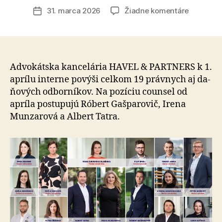
článku
na
31. marca 2026
Žiadne komentáre
Dátum
HAVEL
článku
&
PARTNER
má
troch
Advokátska kancelária HAVEL & PARTNERS k 1.
nových
aprílu interne povýši celkom 19 právnych aj da­
counselo
ňo­vých od­bor­ní­kov. Na pozíciu counsel od
a
apríla postupujú Róbert Gaš­pa­ro­vič, Irena
na
Munzarová a Albert Tatra.
seniornej
pozície
postupuj
ďalších
16
ľudí