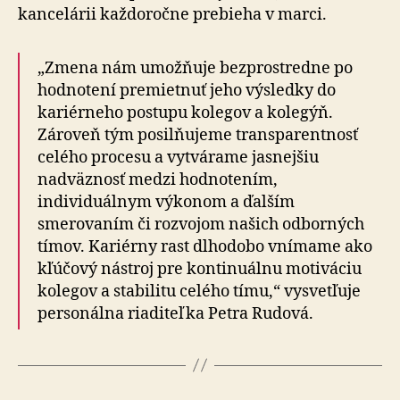
kancelárii kaž­do­roč­ne prebieha v marci.
„Zmena nám umožňuje bezprostredne po
hodnotení premietnuť jeho výsledky do
kariérneho postupu ko­le­gov a kolegýň.
Zároveň tým posilňujeme trans­pa­ren­tnosť
celého procesu a vytvárame jasnejšiu
nadväznosť medzi hodnotením,
individuálnym výkonom a ďalším
smerovaním či rozvojom našich odborných
tímov. Ka­riérny rast dlhodobo vnímame ako
kľúčový nástroj pre kontinuálnu motiváciu
kolegov a stabilitu celého tímu,“ vysvetľuje
personálna riaditeľka Petra Rudová.