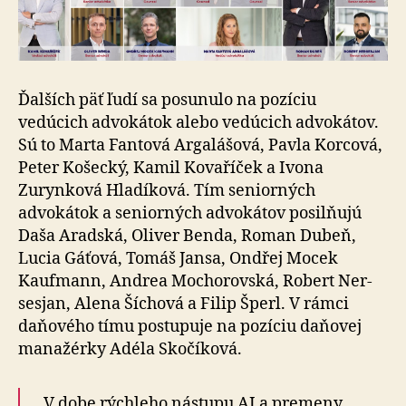
Ďalších päť ľudí sa posunulo na pozíciu
vedúcich advo­ká­tok alebo vedúcich advokátov.
Sú to Marta Fantová Arga­lá­šo­vá, Pavla Korcová,
Peter Košecký, Kamil Kovaříček a Ivona
Zurynková Hladíková. Tím seniorných
advokátok a seniorných advokátov posilňujú
Daša Aradská, Oliver Ben­da, Roman Dubeň,
Lucia Gáťová, Tomáš Jansa, Ondřej Mocek
Kaufmann, Andrea Mochorovská, Robert Ner­
ses­jan, Alena Šíchová a Filip Šperl. V rámci
daňového tímu postupuje na pozíciu daňovej
manažérky Adéla Sko­čí­ko­vá.
„V dobe rýchleho nástupu AI a premeny