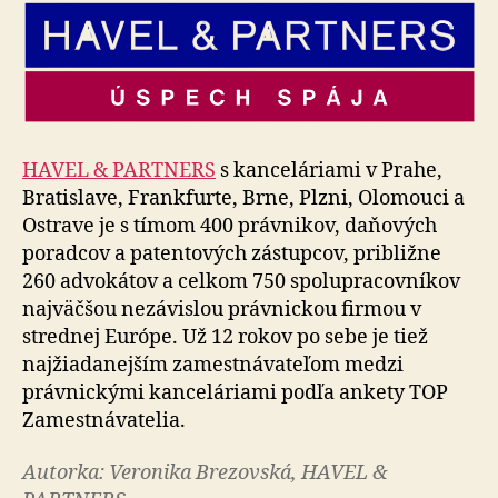
HAVEL & PARTNERS
s kanceláriami v Prahe,
Bratislave, Frankfurte, Brne, Plzni, Olomouci a
Ostrave je s tímom 400 právnikov, daňových
poradcov a patentových zá­stup­cov, približne
260 advokátov a celkom 750 spo­lu­pra­cov­ní­kov
najväčšou nezávislou právnickou firmou v
strednej Európe. Už 12 rokov po sebe je tiež
najžiadanejším za­mes­tná­va­te­ľom medzi
právnickými kanceláriami podľa an­ke­ty TOP
Zamestnávatelia.
Autorka: Veronika Brezovská, HAVEL &