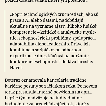
pozícií dostala vďaka interným posunom.
„Popri technologických zručnostiach, ako sú
práca s AI alebo dátami, nadobúdajú
aktuálne na význame aj tzv. ‚hlboko ľudské‘
kompetencie – kritické a analytické mys­le­
nie, schopnosť riešiť problémy, spolupráca,
adap­ta­bi­li­ta alebo leadership. Práve ich
kombinácia so špič­ko­vou odbornou
expertízou je dnes kľúčová na udr­ža­nie
konkurencieschopnosti,“ dodáva Jaroslav
Havel.
Doteraz oznamovala kancelária tradične
kariérne posuny so začiatkom roka. Po novom
teraz presunula interné po­vý­še­nia na apríl.
Lepšie tým nadväzuje na individuálne
hodnotenie za predchádzajúci rok, ktoré v