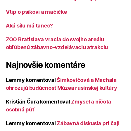
Vtip o psíkovi a mačičke
Akú silu má tanec?
ZOO Bratislava vracia do svojho areálu
obľúbenú zábavno-vzdelávaciu atrakciu
Najnovšie komentáre
Lemmy
komentoval
Šimkovičová a Machala
ohrozujú budúcnosť Múzea rusínskej kultúry
Kristián Čura
komentoval
Zmysel a ničota –
osobná púť
Lemmy
komentoval
Zábavná diskusia pri čaji