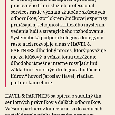
pracovného trhu i služieb professional
services rastie význam sku­toč­ne skúsených
odborníkov, ktorí okrem špičkovej expertízy
prinášajú aj schopnosť kritického myslenia,
vedenia ľudí a strategického rozhodovania.
Syste­ma­tic­ká podpora kolegov a kolegýň v
raste a ich rozvoji je u nás v HAVEL &
PARTNERS dlhodobý proces, ktorý po­va­žu­je­
me za kľúčový, a vďaka tomu dokážeme
dlhodobo úspešne interne rozvíjať silnú
základňu seniorných ko­le­gov a budúcich
lídrov,“ hovorí Jaroslav Havel, riadiaci
partner kancelárie.
HAVEL & PARTNERS sa opiera o stabilný tím
seniorných právnikov a ďalších odborníkov.
Väčšina partnerov kan­ce­lá­rie sa do vedúcich