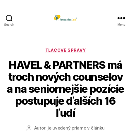
Search
Menu
Humanisti.sk
Kategórie
TLAČOVÉ SPRÁVY
HAVEL & PARTNERS má
troch nových counselov
a na seniornejšie pozície
postupuje ďalších 16
ľudí
Autor:
je uvedený priamo v článku
Autor