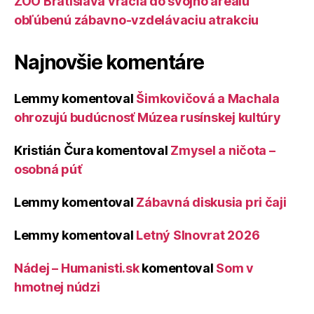
ZOO Bratislava vracia do svojho areálu
obľúbenú zábavno-vzdelávaciu atrakciu
Najnovšie komentáre
Lemmy
komentoval
Šimkovičová a Machala
ohrozujú budúcnosť Múzea rusínskej kultúry
Kristián Čura
komentoval
Zmysel a ničota –
osobná púť
Lemmy
komentoval
Zábavná diskusia pri čaji
Lemmy
komentoval
Letný Slnovrat 2026
Nádej – Humanisti.sk
komentoval
Som v
hmotnej núdzi