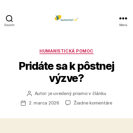
Search
Menu
Humanisti.sk
Kategórie
HUMANISTICKÁ POMOC
Pridáte sa k pôstnej
výzve?
Autor:
je uvedený priamo v článku
Autor
článku
na
2. marca 2026
Žiadne komentáre
Dátum
Pridáte
článku
sa
k
pôstnej