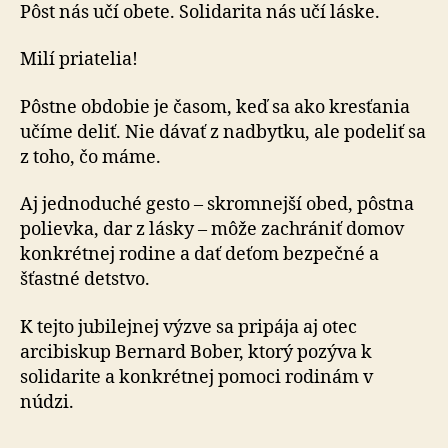
výzve?
Pôst nás učí obete. Solidarita nás učí láske.
Milí priatelia!
Pôstne obdobie je časom, keď sa ako kresťania
učíme deliť. Nie dávať z nadbytku, ale podeliť sa
z toho, čo máme.
Aj jednoduché gesto – skromnejší obed, pôstna
polievka, dar z lásky – môže zachrániť domov
konkrétnej rodine a dať deťom bezpečné a
šťastné detstvo.
K tejto jubilejnej výzve sa pripája aj otec
arcibiskup Bernard Bober, ktorý pozýva k
solidarite a konkrétnej pomoci rodinám v
núdzi.