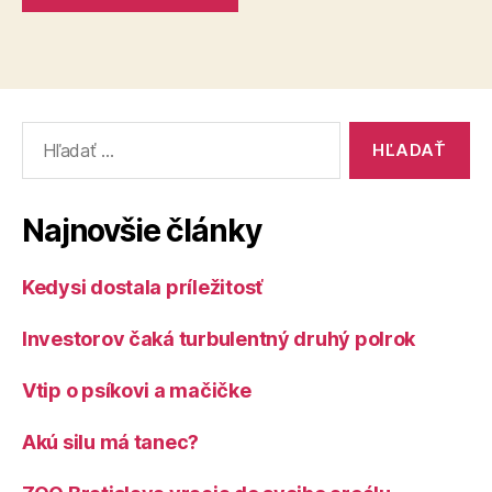
Vyhľadať:
Najnovšie články
Kedysi dostala príležitosť
Investorov čaká turbulentný druhý polrok
Vtip o psíkovi a mačičke
Akú silu má tanec?