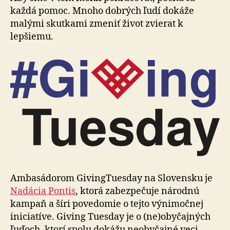
každá pomoc. Mnoho dobrých ľudí dokáže
malými skutkami zmeniť život zvierat k
lepšiemu.
Ambasádorom GivingTuesday na Slovensku je
Nadácia Pontis
, ktorá zabezpečuje národnú
kampaň a šíri po­ve­do­mie o tejto výnimočnej
iniciatíve. Giving Tuesday je o (ne)obyčajných
ľuďoch, ktorí spolu dokážu neobyčajné veci.