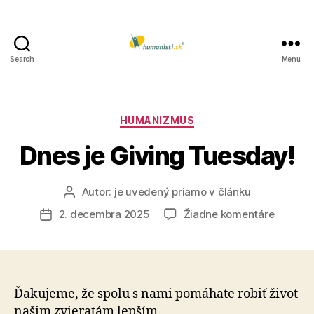
Search
Menu
Humanisti.sk
Kategórie
HUMANIZMUS
Dnes je Giving Tuesday!
Autor:
je uvedený priamo v článku
Autor
článku
na
2. decembra 2025
Žiadne komentáre
Dátum
Dnes
článku
je
Giving
Tuesday
Ďakujeme, že spolu s nami pomáhate robiť život
našim zvieratám lepším.