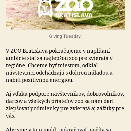
Giving Tuesday.
V ZOO Bratislava pokračujeme v napĺňaní
ambície stať sa najlepšou zoo pre zvieratá v
regióne. Chceme byť mies­tom, odkiaľ
návštevníci odchádzajú s dobrou náladou a
nabití pozitívnou energiou.
Aj vďaka podpore návštevníkov, dobrovoľníkov,
darcov a všetkých priateľov zoo sa nám darí
zlepšovať podmienky pre zvieratá aj zážitky pre
vás.
Aby sme v tom mohli pokračovať, počíta sa