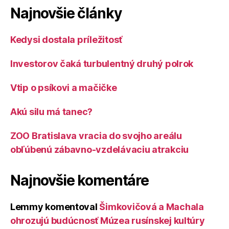
Najnovšie články
Kedysi dostala príležitosť
Investorov čaká turbulentný druhý polrok
Vtip o psíkovi a mačičke
Akú silu má tanec?
ZOO Bratislava vracia do svojho areálu
obľúbenú zábavno-vzdelávaciu atrakciu
Najnovšie komentáre
Lemmy
komentoval
Šimkovičová a Machala
ohrozujú budúcnosť Múzea rusínskej kultúry