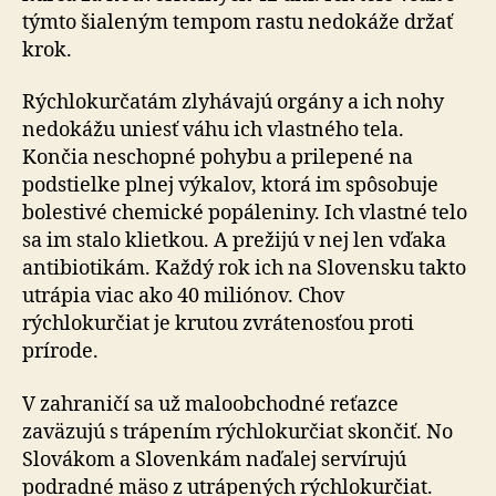
týmto šialeným tempom rastu nedokáže držať
krok.
Rýchlokurčatám zlyhávajú orgány a ich nohy
nedokážu uniesť váhu ich vlastného tela.
Končia neschopné pohybu a prilepené na
podstielke plnej výkalov, ktorá im spô­so­bu­je
bolestivé chemické popáleniny. Ich vlastné telo
sa im stalo klietkou. A prežijú v nej len vďaka
antibiotikám. Kaž­dý rok ich na Slovensku takto
utrápia viac ako 40 mi­li­ó­nov. Chov
rýchlokurčiat je krutou zvrátenosťou proti
prírode.
V zahraničí sa už maloobchodné reťazce
zaväzujú s trá­pe­ním rých­lo­kur­čiat skončiť. No
Slovákom a Slovenkám na­ďa­lej servírujú
podradné mäso z utrápených rých­lo­kur­čiat.