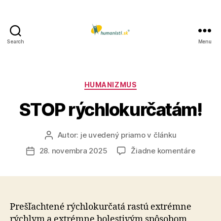
Search
Menu
Humanisti.sk
Kategórie
HUMANIZMUS
STOP rýchlokurčatám!
Autor:
je uvedený priamo v článku
Autor
článku
na
28. novembra 2025
Žiadne komentáre
Dátum
STOP
článku
rýchlo
Prešľachtené rýchlokurčatá rastú extrémne
rýchlym a ex­trém­ne bolestivým spôsobom.