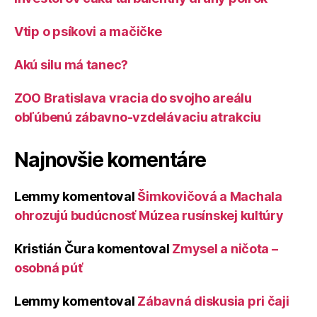
Vtip o psíkovi a mačičke
Akú silu má tanec?
ZOO Bratislava vracia do svojho areálu
obľúbenú zábavno-vzdelávaciu atrakciu
Najnovšie komentáre
Lemmy
komentoval
Šimkovičová a Machala
ohrozujú budúcnosť Múzea rusínskej kultúry
Kristián Čura
komentoval
Zmysel a ničota –
osobná púť
Lemmy
komentoval
Zábavná diskusia pri čaji