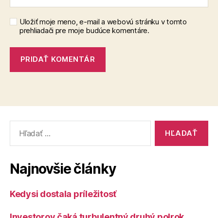
Uložiť moje meno, e-mail a webovú stránku v tomto
prehliadači pre moje budúce komentáre.
Vyhľadať:
Najnovšie články
Kedysi dostala príležitosť
Investorov čaká turbulentný druhý polrok