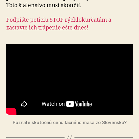
Toto šialenstvo musí skončiť.
Podpíšte petíciu STOP rýchlokurčatám a
zastavte ich trápenie ešte dnes!
Poznáte skutočnú cenu lacného mäsa zo Slovenska?