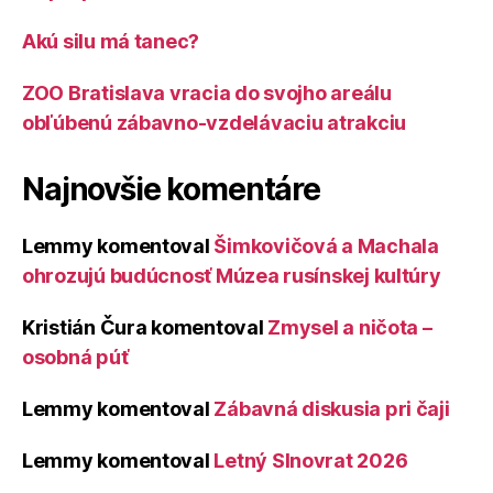
Akú silu má tanec?
ZOO Bratislava vracia do svojho areálu
obľúbenú zábavno-vzdelávaciu atrakciu
Najnovšie komentáre
Lemmy
komentoval
Šimkovičová a Machala
ohrozujú budúcnosť Múzea rusínskej kultúry
Kristián Čura
komentoval
Zmysel a ničota –
osobná púť
Lemmy
komentoval
Zábavná diskusia pri čaji
Lemmy
komentoval
Letný Slnovrat 2026