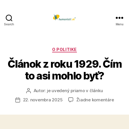
Search
Menu
Humanisti.sk
Kategórie
O POLITIKE
Článok z roku 1929. Čím
to asi mohlo byť?
Autor:
je uvedený priamo v článku
Autor
článku
na
22. novembra 2025
Žiadne komentáre
Dátum
Článok
článku
z
roku
1929.