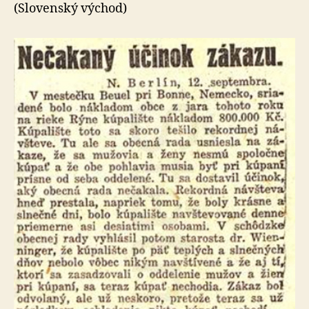
Čím
(Slovenský východ)
to
asi
mohlo
byť?