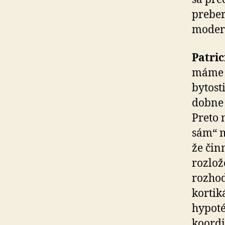
preber
modern
Patri
máme p
bytost
dob­ne
Preto n
sám“ m
že čin
rozlož
rozhod
kortik
hypoté
koordi