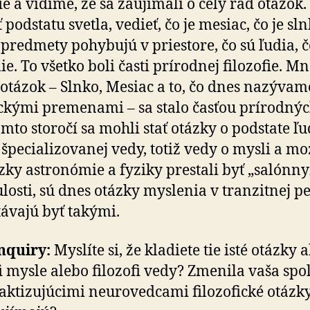
ie a vidíme, že sa zaujímali o celý rad otázok.
podstatu svetla, vedieť, čo je mesiac, čo je sln
 predmety pohybujú v priestore, čo sú ľudia, č
e. To všetko boli časti prírodnej filozofie. M
 otázok – Slnko, Mesiac a to, čo dnes nazývam
kými premenami – sa stalo časťou prírodnýc
omto storočí sa mohli stať otázky o podstate ľu
 špecializovanej vedy, totiž vedy o mysli a mo
zky astronómie a fyziky prestali byť „salónn
losti, sú dnes otázky myslenia v tranzitnej p
távajú byť takými.
nquiry:
Myslíte si, že kladiete tie isté otázky 
fi mysle alebo filozofi vedy? Zmenila vaša spo­l
raktizujúcimi neurovedcami filozofické otázky,