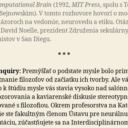
mputational Brain
(1992,
MIT Press
, spolu s T
 Sejnowskim). V tomto rozhovore hovorí o mo­
ázoroch na vedomie, neurovedu a etiku. Otá
 David Noelle, prezident Združenia sekulárn
stov v San Diegu.
* * *
nquiry:
Premýšľať o podstate mysle bolo pri
nanie filozofov od začiatku ich tvorby. Ale v
p k štúdiu mysle vás stavia vysoko nad salónn
zorovania a kaviarenské diskusie stereotypn
vané s filozofiou. Okrem profesorstva na Ka
fie ste fakultným členom Ústavu pre neurálnu
áciu, zúčastňujete sa na Interdisciplinárno