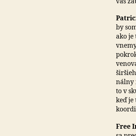
vás za
Patri
by som
ako je
vnemy 
pokrok
venova
širšie
nál­ny
to v s
keď je
koordi
Free I
sa pre