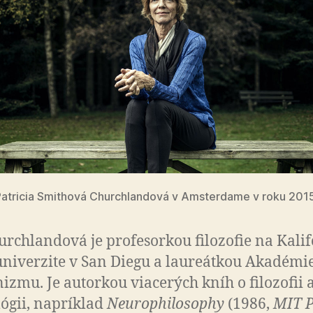
Patricia Smithová Churchlandová v Amsterdame v roku 2015
urchlandová je profesorkou filozofie na Ka­li­f
univerzite v San Diegu a laureátkou Akadémi
zmu. Je autorkou viacerých kníh o filozofii 
ógii, napríklad
Neurophilosophy
(1986,
MIT P