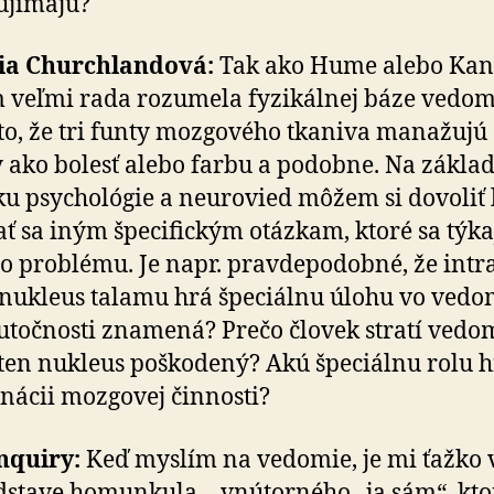
ujímajú?
cia Churchlandová:
Tak ako Hume alebo Kant,
 veľmi rada rozumela fyzikálnej báze vedom
 to, že tri funty mozgového tkaniva manažujú
ako bolesť alebo farbu a podobne. Na zákla
u psychológie a neurovied môžem si dovoliť 
ť sa iným špecifickým otázkam, ktoré sa týka
ho problému. Je napr. pravdepodobné, že intra­
 nukleus talamu hrá špeciálnu úlohu vo vedo
kutočnosti znamená? Prečo človek stratí vedo
 ten nukleus poškodený? Akú špeciálnu rolu h
nácii mozgovej činnosti?
nquiry:
Keď myslím na vedomie, je mi ťažko
dstave homunkula – vnútorného „ja sám“, kto