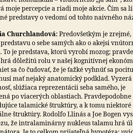
á moje percepcie a riadi moje akcie. Čím sa lí
é predstavy o vedomí od tohto naivného ná
cia Churchlandová:
Predovšetkým je zrejmé, 
redstavu o sebe samých ako o akejsi vnútor
i. To je predstava, ktorú vyrobí mozog; prav­de
 hrá dôležitú rolu v našej kognitívnej ekonómi
iet sa čo čudovať, že je ťažké vyhnúť sa pocitu,
usí mať nejaký anatomický podklad. Vyzerá t
nosť, slúžiaca reprezentácii seba samého, je
ená po viacerých oblastiach. Pravdepodobne
ujúce talamické štruktúry, a k tomu niektoré
álne štruktúry. Rodolfo Llinás a Joe Bogen vys
zu, že intralaminárny nukleus talamu hrá ú
nátora. Je to celkom prijateľná hypotéza; uvi