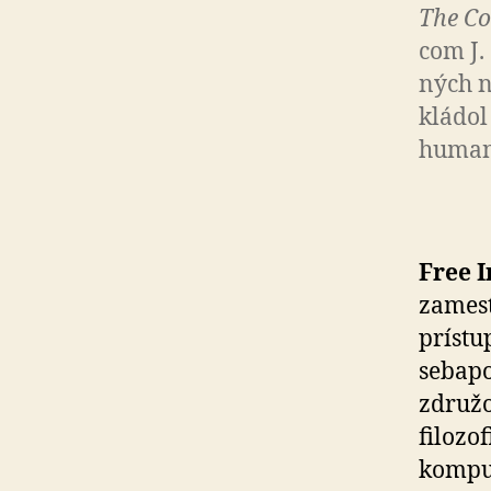
The Co
com J.
ných n
kládol
humani
Free I
zamest
prístu
sebapo
združo
filozo
komput