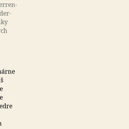
er­ren­
der­
zky
ych
márne
áš
e
e
tedre
m