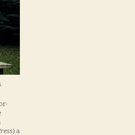
.
or­
e
a
ress
) a