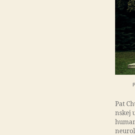
Pat Ch
nskej 
humani
neurol