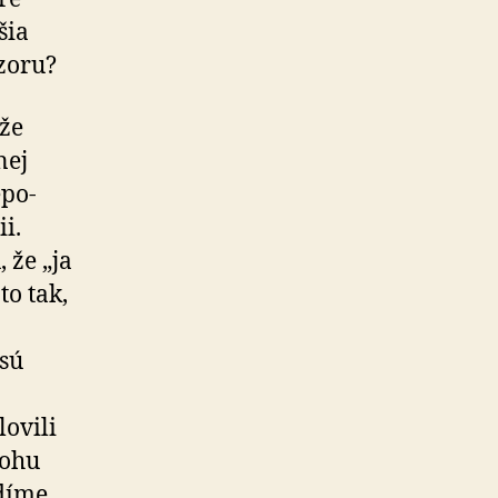
šia
zoru?
že
nej
­po­
i.
 že „ja
o tak,
 sú
lovili
lohu
díme,