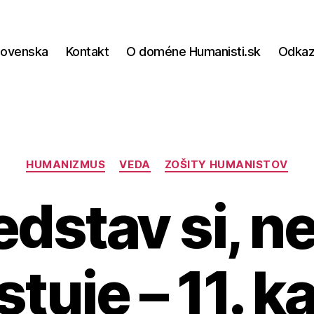
lovenska
Kontakt
O doméne Humanisti.sk
Odka
Kategórie
HUMANIZMUS
VEDA
ZOŠITY HUMANISTOV
edstav si, n
tuje – 11. k