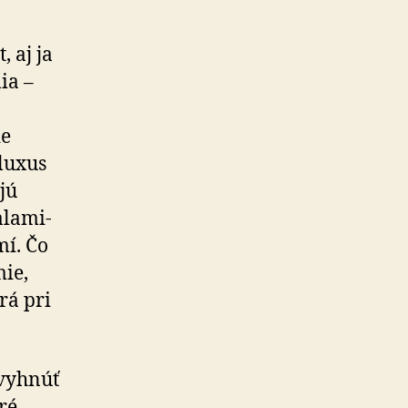
 aj ja
ia –
de
luxus
jú
la­mi­
mí. Čo
mie,
rá pri
 vyhnúť
ré