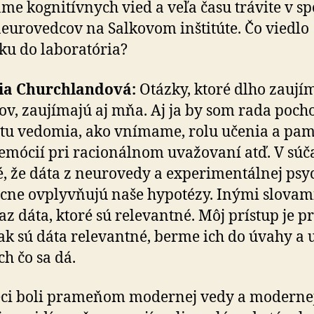
me kognitívnych vied a veľa času trávite v spo
 neurovedcov na Salkovom inštitúte. Čo viedlo
fku do laboratória?
cia Churchlandová:
Otázky, ktoré dlho zaují
fov, zaujímajú aj mňa. Aj ja by som rada poch
tu vedomia, ako vnímame, rolu učenia a pam
emócií pri racionálnom uvažovaní atď. V súč
é, že dáta z neurovedy a experimentálnej psy­c
cne ovplyvňujú naše hypotézy. Inými slovam
az dáta, ktoré sú relevantné. Môj prístup je pr
: ak sú dáta relevantné, berme ich do úvahy a
ch čo sa dá.
éci boli prameňom modernej vedy a moderne