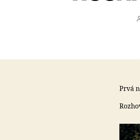
Prvá n
Rozhov