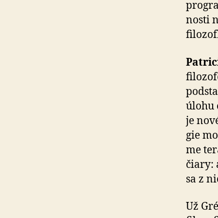
progra
nos­ti
filozo
Patri
filozo
podsta
úlohu 
je nov
gie mo
me ter
čia­ry
sa z ni
Už Gr