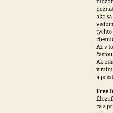
filozof
poznať 
ako sa
vedomi
týchto
chemic
Až v t
časťou
Ak otá
v minu
a pres
Free I
filozo
ca s p