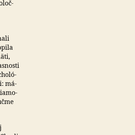
­loč­
mali
opila
äti,
asnosti
ho­ló­
i: má­
ia­mo­
 učme
j