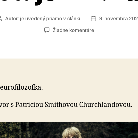
Autor:
je uvedený priamo v článku
9. novembra 20
Autor
Dátum
článku
článku
na
Žiadne komentáre
Predstav
si,
nebo
neexistuje
–
11.
kapitola
eurofilozofka.
or s Patriciou Smithovou Churchlandovou.