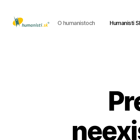
O humanistoch
Humanisti S
Humanisti.sk
Pr
neexis