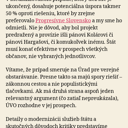
ukončený, dosahuje potenciálna úspora takmer
50 % oproti riešeniu, ktoré by zrejme
preferovalo
Progresívne Slovensko
a my sme ho
odmietli. Nie je dôvod, aby bol projekt
predražený a provízie išli pánovi Kolárovi či
pánovi Hargašovi, či ko­mu­koľ­vek inému. Štát
musí konať efektívne v prospech všetkých
občanov, nie vybraných jednotlivcov.
Vítame, že prípad smeruje na Úrad pre verejné
obsta­rá­va­nie. Presne takto sa majú spory riešiť –
zákonnou cestou a nie populistickými
tlačovkami. Ak má druhá strana aspoň jeden
relevantný argument (čo zatiaľ nepreukázala),
ÚVO rozhodne v jej prospech.
Detaily o modernizácii služieb štátu a
skutočných dô­vo­doch kritiky predstavíme