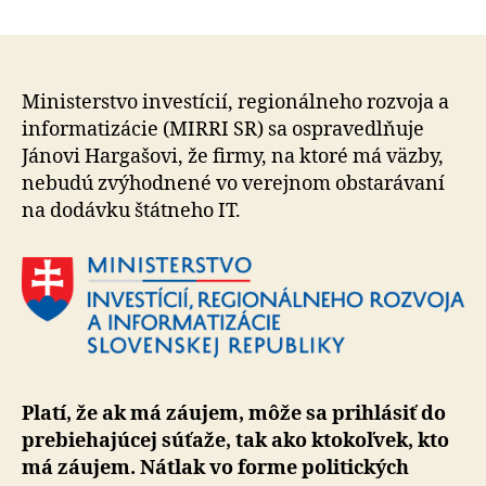
Reakcia
článku
na
tlačovú
konferen
Progresí
Ministerstvo investícií, regionálneho rozvoja a
Slovensk
in­for­ma­ti­zá­cie (MIRRI SR) sa ospravedlňuje
Jánovi Hargašovi, že firmy, na ktoré má väzby,
nebudú zvýhodnené vo ve­rej­nom obstarávaní
na dodávku štátneho IT.
Platí, že ak má záujem, môže sa prihlásiť do
pre­bie­ha­jú­cej súťaže, tak ako ktokoľvek, kto
má záujem. Nátlak vo forme politických