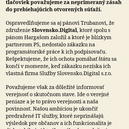
tlačoviek považujeme za ne­pri­me­ra­ný zásah
do prebiehajúcich otvorených súťaží.
Ospravedlňujeme sa aj pánovi Trubanovi, že
združenie
Slovensko.Digital
, ktoré spolu s
pánom Hargašom založil a ktoré je blízkym
partnerom PS, nedostalo zákazku na
programátorské práce k ich podpisovaču.
Rešpektujeme, že ich ochota pomáhať štátu sa
končí v momente, keď zákazku nezíska ich
vlastná firma Služby Slo­ven­sko.Di­gi­tal s.r.o.
Považujeme však za dôležité informovať
verejnosť o skutočnom stave. Ide o verejné
peniaze a je to právo verejnosti a naša
povinnosť. Našou ambíciou je ukončiť
predražené IT služby, ktoré neprinášajú
výsledok pre občanov a ich funkcionalita je