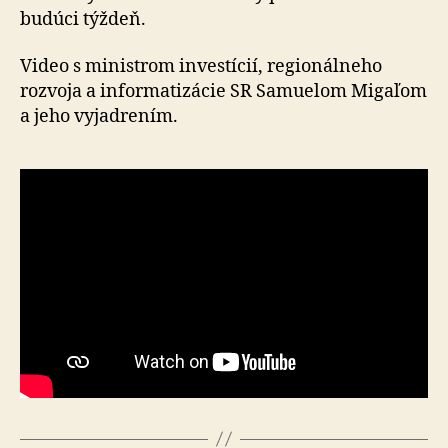
budúci týždeň.
Video s ministrom investícií, regionálneho
rozvoja a in­for­ma­ti­zá­cie SR Samuelom Migaľom
a jeho vyjadrením.