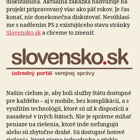
diskutabilná. Aktuálna zákazka nadväzuje na
projekt pripravovaný viac ako päť rokov. Je čas
konať, nie donekonečna diskutovať. Ne­súhla­sí­
me s nadšením PS z existujúceho stavu stránky
Slovensko.sk
a chceme to zmeniť.
Naším cieľom je, aby boli služby štátu dostupné
pre každého – aj v mobile, bez komplikácií, a s
využitím technológií, ktoré sú už k dispozícii a
nasadené v iných štátoch. Nie je správne míňať
peniaze na riešenia, ktoré inde nefungujú
alebo sú zbytočne drahé. Sú dostupné hotové