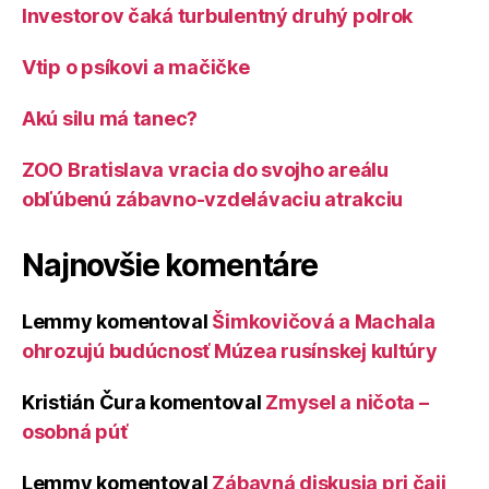
Investorov čaká turbulentný druhý polrok
Vtip o psíkovi a mačičke
Akú silu má tanec?
ZOO Bratislava vracia do svojho areálu
obľúbenú zábavno-vzdelávaciu atrakciu
Najnovšie komentáre
Lemmy
komentoval
Šimkovičová a Machala
ohrozujú budúcnosť Múzea rusínskej kultúry
Kristián Čura
komentoval
Zmysel a ničota –
osobná púť
Lemmy
komentoval
Zábavná diskusia pri čaji