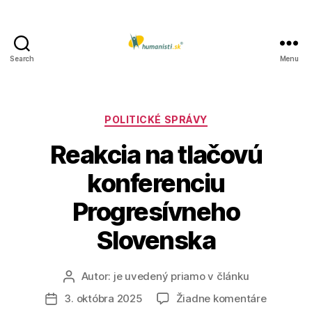
Search
Menu
Humanisti.sk
Kategórie
POLITICKÉ SPRÁVY
Reakcia na tlačovú
konferenciu
Progresívneho
Slovenska
Autor:
je uvedený priamo v článku
Autor
článku
na
3. októbra 2025
Žiadne komentáre
Dátum