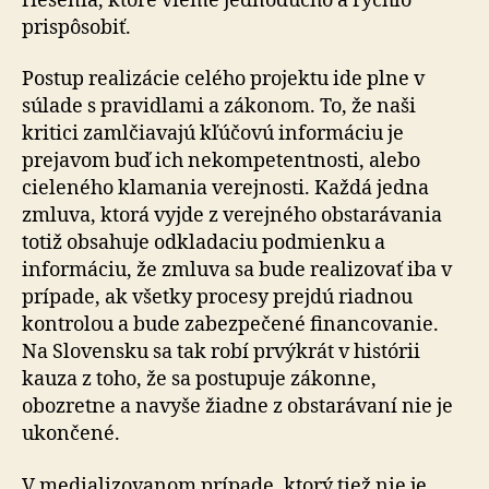
riešenia, ktoré vieme jednoducho a rýchlo
prispôsobiť.
Postup realizácie celého projektu ide plne v
súlade s pravidlami a zákonom. To, že naši
kritici zamlčiavajú kľúčovú informáciu je
prejavom buď ich ne­kom­pe­ten­tnos­ti, alebo
cieleného klamania verejnosti. Každá jedna
zmluva, ktorá vyjde z verejného obstarávania
totiž ob­sa­hu­je odkladaciu podmienku a
informáciu, že zmluva sa bude realizovať iba v
prípade, ak všetky procesy prejdú riadnou
kontrolou a bude zabezpečené financovanie.
Na Slovensku sa tak robí prvýkrát v histórii
kauza z toho, že sa postupuje zákonne,
obozretne a navyše žiadne z ob­sta­rá­va­ní nie je
ukončené.
V medializovanom prípade, ktorý tiež nie je