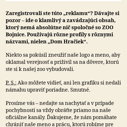
Zaregistrovali ste túto „reklamu“? Dávajte si
pozor – ide o klamlivý a zavádzajúci obsah,
ktorý nemá absolútne nič spoločné so ZOO
Bojnice. Používajú rôzne profily s rôznymi
názvami, nielen „Dom Hra­čiek“.
Niekto sa pokúsil zneužiť naše logo a meno, aby
oklamal verejnosť a priživil sa na dôvere, ktorú
ste si k našej zoo vybudovali.
P. S.:
Ako môžete vidieť, ani len grafiku si nedali
námahu upraviť poriadne. Smutné.
Prosíme vás – nedajte sa nachytať a v prípade
pochybností sa vždy obráťte priamo na naše
oficiálne kanály. Ďa­ku­je­me, že nám pomáhate
chrániť naše meno a prácu, ktorú robíme pre