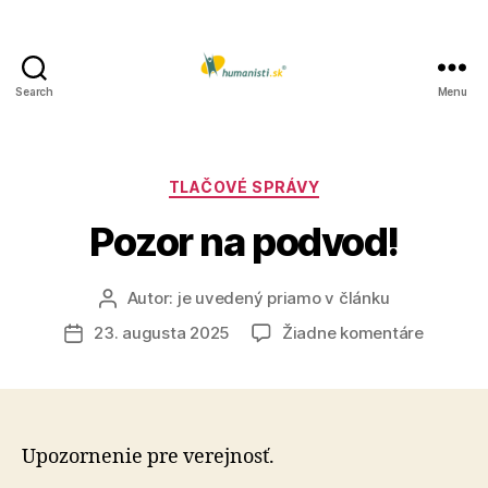
Search
Menu
Humanisti.sk
Kategórie
TLAČOVÉ SPRÁVY
Pozor na podvod!
Autor:
je uvedený priamo v článku
Autor
článku
na
23. augusta 2025
Žiadne komentáre
Dátum
Pozor
článku
na
podvod!
Upozornenie pre verejnosť.