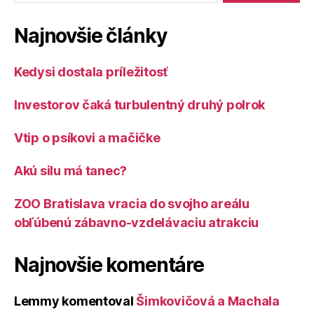
Najnovšie články
Kedysi dostala príležitosť
Investorov čaká turbulentný druhý polrok
Vtip o psíkovi a mačičke
Akú silu má tanec?
ZOO Bratislava vracia do svojho areálu
obľúbenú zábavno-vzdelávaciu atrakciu
Najnovšie komentáre
Lemmy
komentoval
Šimkovičová a Machala