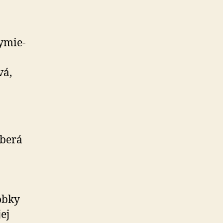
y­mie­
vá,
eberá
obky
ej