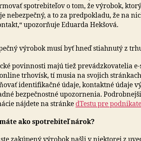
rmovať spotrebiteľov o tom, že výrobok, ktorý
i, je nebezpečný, a to za predpokladu, že na ni
ontakt,“ upozorňuje Eduarda Hekšová.
ečný výrobok musí byť hneď stiahnutý z trh
ické povinnosti majú tiež prevádzkovatelia e-
 online trhovísk, tí musia na svojich stránkac
ňovať identifikačné údaje, kontaktné údaje v
adné bezpečnostné upozornenia. Podrobnejš
ácie nájdete na stránke
dTestu pre podnikat
 máte ako spotrebiteľ nárok?
 ste zakúpený výrobok našli v niektorej z uve­