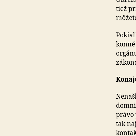
tiež p
môžete
Pokiaľ
kon­né
orgánu
zákona
Konajt
Nenašl
domnie
právo 
tak na
kontak