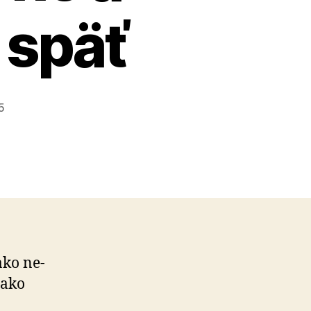
 späť
5
ako ne­
 ako