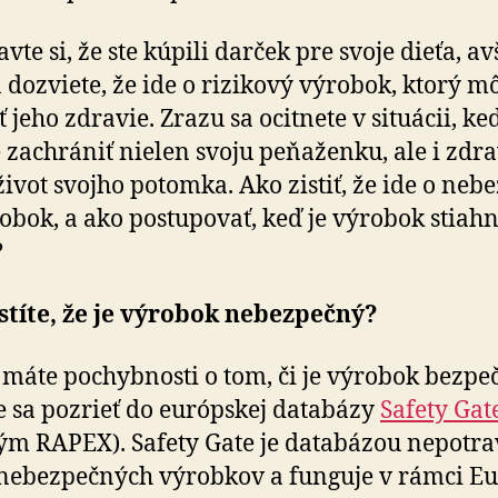
vte si, že ste kúpili darček pre svoje dieťa, a
a dozviete, že ide o rizikový výrobok, ktorý m
ť jeho zdravie. Zrazu sa ocitnete v situácii, ke
 zachrániť nielen svoju peňaženku, ale i zdra
ivot svojho potomka. Ako zistiť, že ide o ne­be
obok, a ako postupovať, keď je výrobok stiah
?
stíte, že je výrobok nebezpečný?
 máte pochybnosti o tom, či je výrobok bezpe
 sa pozrieť do európskej databázy
Safety Gat
ým RAPEX). Safety Gate je databázou ne­potra­v
nebezpečných výrobkov a funguje v rámci Eu