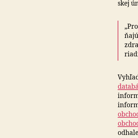
skej ún
„Pro
ňa­j
zdra
riad
Vyhľad
datab
inform
inform
obchod
obchod
odhale