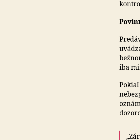
kontro
Povin
Predáv
uvádza
bežnom
iba mi
Pokiaľ
nebezp
oznámi
dozor
„Zár