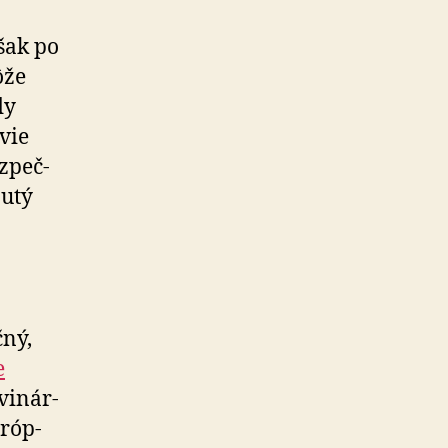
však po
ôže
dy
vie
z­peč­
nutý
čný,
e
i­nár­
­róp­