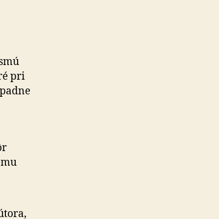
 smú
ré pri
ípadne
ôr
nému
útora,