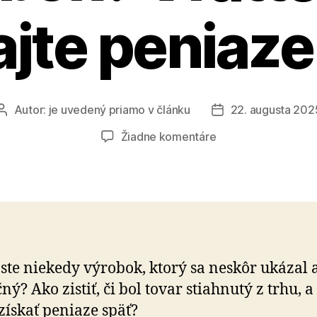
ajte peniaze
Autor:
je uvedený priamo v článku
22. augusta 202
Autor
Dátum
článku
článku
na
Žiadne komentáre
Máte
doma
nebezpečný
výrobok?
Vráťte
ho
a
 ste niekedy výrobok, ktorý sa neskôr ukázal 
získajte
ný? Ako zistiť, či bol tovar stiahnutý z trhu, a
peniaze
späť
získať peniaze späť?