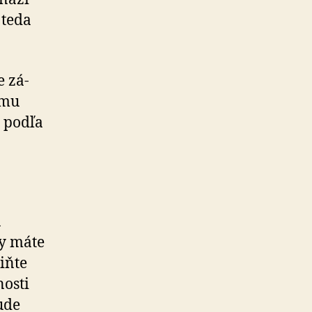
 teda
e zá­
ému
 podľa
a
vy máte
iňte
nosti
ude