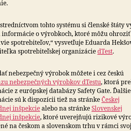
ie.
stredníctvom tohto systému si členské štáty v
ú informácie o výrobkoch, ktoré môžu ohroziť
vie spotrebiteľov,“ vysvetľuje Eduarda Hekšo
iteľka spotrebiteľskej organizácie
dTest
.
ať nebezpečný výrobok môžete i cez českú
ázu nebezpečných výrobkov dTestu
, ktorá pr
ácie z európskej databázy Safety Gate. Ďalšie
ácie sú k dispozícii tiež na stránke
Českej
nej inšpekcie
alebo na stránke
Slovenskej
nej inšpekcie
, ktoré uverejňujú rizikové výr
né na českom a slovenskom trhu v rámci svoj