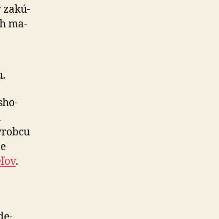
 za­kú­
ch ma­
u.
sho­
h
ýrobcu
ie
eľov
.
de­