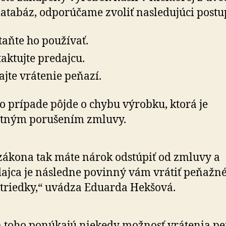
atabáz, odporúčame zvoliť nasledujúci postu
taňte ho používať.
aktujte predajcu.
ajte vrátenie peňazí.
o prípade pôjde o chybu výrobku, ktorá je
atným porušením zmluvy.
zákona tak máte nárok odstúpiť od zmluvy a
ajca je následne povinný vám vrátiť peňažn
triedky,“ uvádza Eduarda Hekšová.
toho ponúkajú niekedy možnosť vrátenia pe