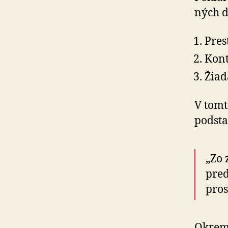
ných d
Pres
Kont
Žiad
V tomt
podst
„Zo 
pred
pros
Okrem 