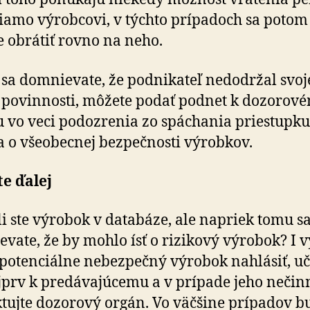
riamo výrobcovi, v týchto prípadoch sa potom
 obrátiť rovno na neho.
 sa domnievate, že podnikateľ nedodržal svoj
 povinnosti, môžete podať podnet k dozorov
 vo veci podozrenia zo spáchania priestupku
 o všeobecnej bezpečnosti výrobkov.
e ďalej
i ste výrobok v databáze, ale napriek tomu s
vate, že by mohlo ísť o rizikový výrobok? I 
potenciálne nebezpečný výrobok nahlásiť, uč
jprv k predávajúcemu a v prípade jeho nečin
tujte dozorový orgán. Vo väčšine prípadov b