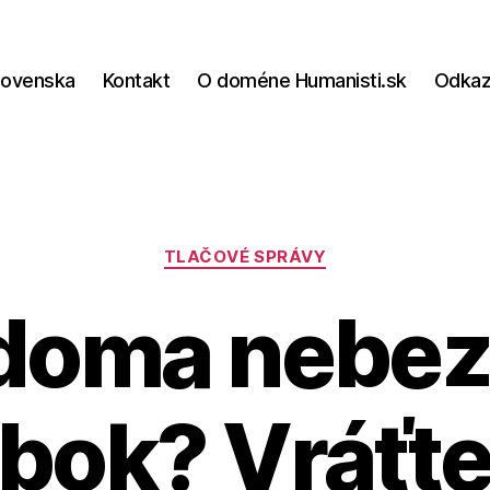
lovenska
Kontakt
O doméne Humanisti.sk
Odka
Kategórie
TLAČOVÉ SPRÁVY
doma nebe
bok? Vráťte