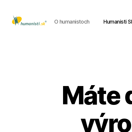
O humanistoch
Humanisti S
Humanisti.sk
Máte 
výro