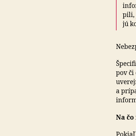
info
pi­l
jú k
Nebezp
Špecif
pov či
uverej
a príp
inform
Na čo
Pokiaľ