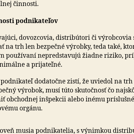
lnej činnosti.
nosti podnikateľov
ajúci, dovozcovia, distribútori či výrobcovia
ť na trh len bezpečné výrobky, teda také, kto
 používaní nepredstavujú žiadne riziko, pr
nimálne a prijateľné.
 podnikateľ dodatočne zistí, že uviedol na trh
ečný výrobok, musí túto skutočnosť čo najsk
ť obchodnej inšpekcii alebo inému prísluš
ovému orgánu.
oveň musia podnikatelia, s výnimkou distrib