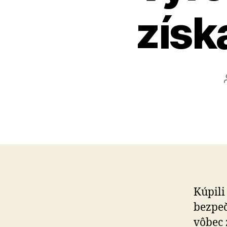
získ
Kúpili
bez­peč
vôbec 