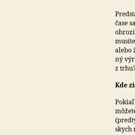
Predsta
čase s
ohrozi
musíte
alebo ž
ný výr
z trhu
Kde zi
Pokiaľ
môžete
(predt
skych 