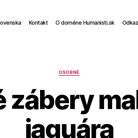
lovenska
Kontakt
O doméne Humanisti.sk
Odka
Kategórie
OSOBNÉ
é zábery ma
jaguára