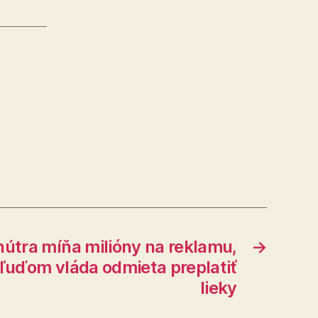
nútra míňa milióny na reklamu,
→
 ľuďom vláda odmieta preplatiť
lieky