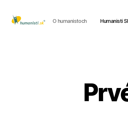
O humanistoch
Humanisti S
Humanisti.sk
Prv