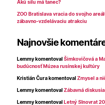
Akú silu má tanec?
ZOO Bratislava vracia do svojho areá
zábavno-vzdelávaciu atrakciu
Najnovšie komentár
Lemmy
komentoval
Šimkovičová a Ma
budúcnosť Múzea rusínskej kultúry
Kristián Čura
komentoval
Zmysel a ni
Lemmy
komentoval
Zábavná diskusia 
Lemmy
komentoval
Letný Slnovrat 2