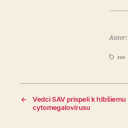
Autor:
zoo
Značky
←
Vedci SAV prispeli k hlbšiem
cytomegalovírusu