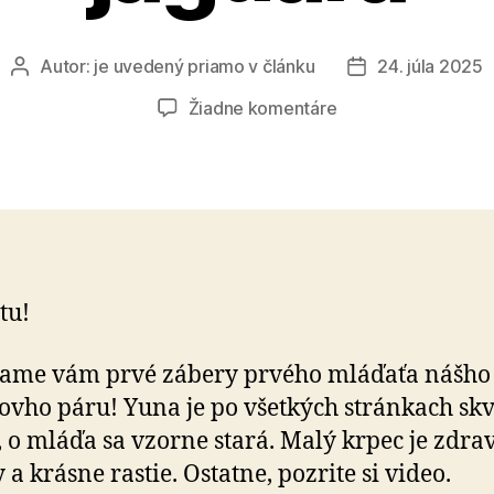
Autor:
je uvedený priamo v článku
24. júla 2025
Autor
Dátum
článku
článku
na
Žiadne komentáre
Prvé
zábery
malého
jaguára
 tu!
šame vám prvé zábery prvého mláďaťa nášho
ovho páru! Yuna je po všetkých stránkach sk
 o mláďa sa vzorne stará. Malý krpec je zdrav
 a krásne rastie. Ostatne, pozrite si video.