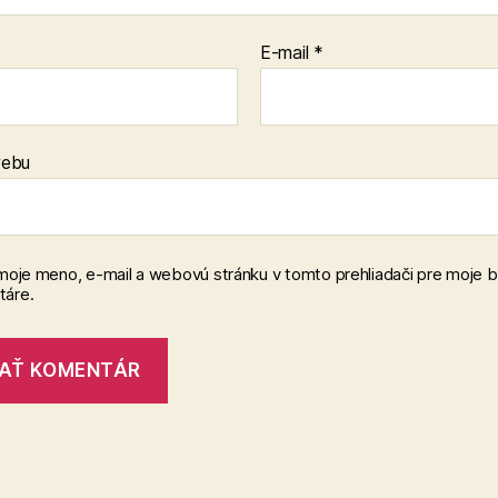
E-mail
*
webu
 moje meno, e-mail a webovú stránku v tomto prehliadači pre moje 
áre.