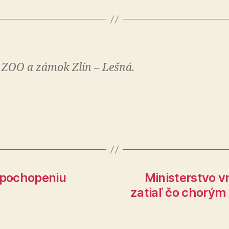
 ZOO a zámok Zlín – Lešná.
u pochopeniu
Ministerstvo v
zatiaľ čo chorým