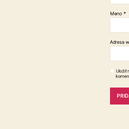
Meno
*
Adresa 
Uložiť
koment