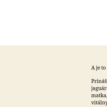
A je to
Priná
jaguár
matka,
vitálny