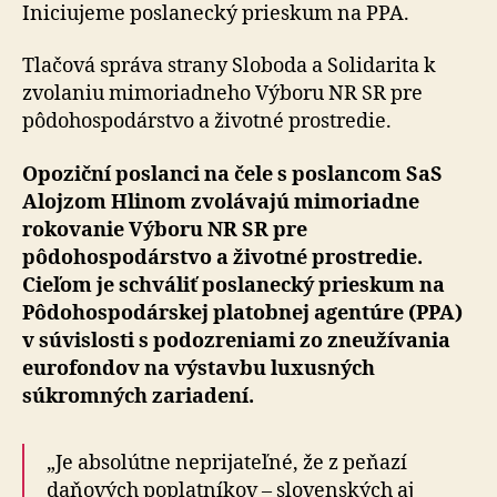
Iniciujeme poslanecký prieskum na PPA.
Tlačová správa strany Sloboda a Solidarita k
zvolaniu mimoriadneho Výboru NR SR pre
pôdohospodárstvo a životné prostredie.
Opoziční poslanci na čele s poslancom SaS
Alojzom Hlinom zvolávajú mimoriadne
rokovanie Výboru NR SR pre
pôdohospodárstvo a životné prostredie.
Cieľom je schváliť poslanecký prieskum na
Pôdohospodárskej platobnej agentúre (PPA)
v súvislosti s podozreniami zo zneužívania
eurofondov na výstavbu luxusných
súkromných zariadení.
„Je absolútne neprijateľné, že z peňazí
daňových poplatníkov – slovenských aj