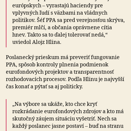
európskych – vyrastajú haciendy pre
vplyvných ľudí s väzbami na vládnych
politikov. Šéf PPA sa pred verejnosťou skrýva,
premiér mlčí, a občania oprávnene cítia
hnev. Takto sa to ďalej tolerovať nedá,“
uviedol Alojz Hlina.
Poslanecký prieskum má preveriť fungovanie
PPA, spôsob kontroly plnenia podmienok
eurofondových projektov a transparentnosť
rozhodovacích procesov. Podľa Hlinu je najvyšší
čas konať a pýtať sa aj politicky.
„Na výbore sa ukáže, kto chce kryť
rozkrádanie eu­ro­fon­do­vých zdrojov a kto má
skutočný záujem situáciu vyšetriť. Nech sa
každý poslanec jasne postaví – buď na stranu