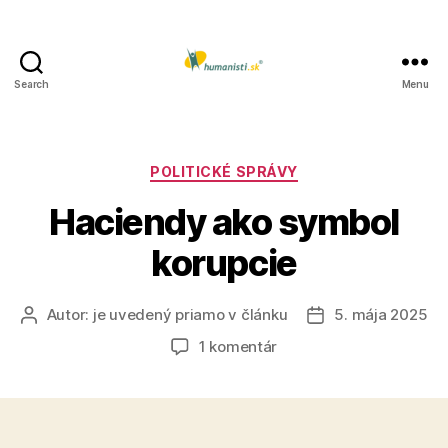
Search
Menu
Humanisti.sk
Kategórie
POLITICKÉ SPRÁVY
Haciendy ako symbol
korupcie
Autor:
je uvedený priamo v článku
5. mája 2025
Autor
Dátum
článku
článku
na
1 komentár
Haciendy
ako
symbol
korupcie