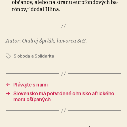
občanov, alebo na stranu eurofondových ba­
ró­nov,“ dodal Hlina.
Autor: Ondrej Šprlák, hovorca SaS.
Sloboda a Solidarita
Značky
←
Plávajte s nami
→
Slovensko má potvrdené ohnisko afrického
moru ošípaných