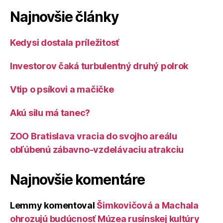
Najnovšie články
Kedysi dostala príležitosť
Investorov čaká turbulentný druhý polrok
Vtip o psíkovi a mačičke
Akú silu má tanec?
ZOO Bratislava vracia do svojho areálu
obľúbenú zábavno-vzdelávaciu atrakciu
Najnovšie komentáre
Lemmy
komentoval
Šimkovičová a Machala
ohrozujú budúcnosť Múzea rusínskej kultúry