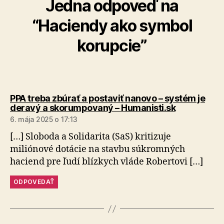
Jedna odpoveď na
“Haciendy ako symbol
korupcie”
PPA treba zbúrať a postaviť nanovo – systém je
hovorí:
deravý a skorumpovaný – Humanisti.sk
6. mája 2025 o 17:13
[…] Sloboda a Solidarita (SaS) kritizuje
miliónové dotácie na stavbu súkromných
haciend pre ľudí blízkych vláde Robertovi […]
ODPOVEDAŤ