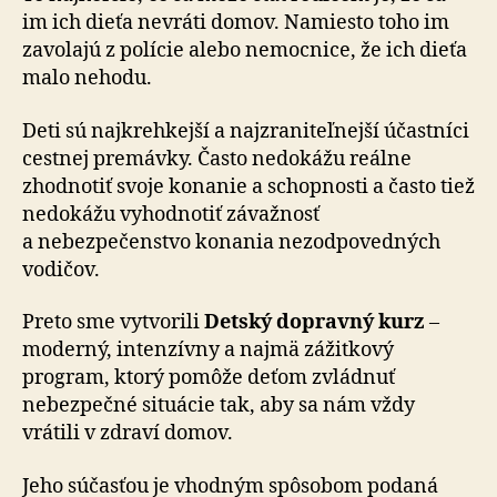
im ich dieťa nevráti domov. Namiesto toho im
zavolajú z polície alebo nemocnice, že ich dieťa
malo nehodu.
Deti sú najkrehkejší a najzraniteľnejší účastníci
cestnej premávky. Často nedokážu reálne
zhodnotiť svoje ko­na­nie a schopnosti a často tiež
nedokážu vyhodnotiť zá­važ­nosť
a nebezpečenstvo konania nezodpovedných
vodičov.
Preto sme vytvorili
Detský dopravný kurz
–
moderný, intenzívny a najmä zážitkový
program, ktorý pomôže deťom zvládnuť
nebezpečné situácie tak, aby sa nám vždy
vrátili v zdraví domov.
Jeho súčasťou je vhodným spôsobom podaná