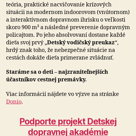
teória, prak­tické nacvičovanie krízových
situácii na modernom in­doo­rovom (vnútornom)
a interaktívnom dopravnom ihrisku o veľkosti
skoro 900 m² a následné preverenie dopravným
policajtom. Po jeho absolvovaní dostane každé
dieťa svoj prvý „
Detský vodičský preukaz
“,
hrdý znak toho, že nebezpečné situácie na
cestách dokáže dieťa primerane zvládnuť.
Staráme sa o deti – najzraniteľnejších
účastníkov cestnej premávky.
Viac informácií nájdete vo výzve na stránke
Donio
.
Podporte projekt Detskej
dopravnej akadémie