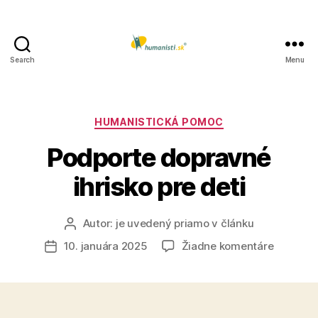
Search
Menu
Humanisti.sk
Kategórie
HUMANISTICKÁ POMOC
Podporte dopravné
ihrisko pre deti
Autor:
je uvedený priamo v článku
Autor
článku
na
10. januára 2025
Žiadne komentáre
Dátum
Podport
článku
dopravn
ihrisko
pre