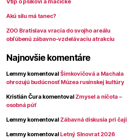
Vtip o psíkovi a mačičke
Akú silu má tanec?
ZOO Bratislava vracia do svojho areálu
obľúbenú zábavno-vzdelávaciu atrakciu
Najnovšie komentáre
Lemmy
komentoval
Šimkovičová a Machala
ohrozujú budúcnosť Múzea rusínskej kultúry
Kristián Čura
komentoval
Zmysel a ničota –
osobná púť
Lemmy
komentoval
Zábavná diskusia pri čaji
Lemmy
komentoval
Letný Slnovrat 2026