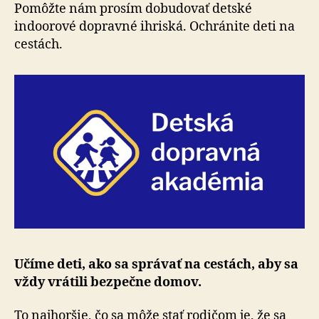
deti
Pomôžte nám prosím dobudovať detské
indoorové dopravné ihriská. Ochránite deti na
cestách.
Učíme deti, ako sa správať na cestách, aby sa
vždy vrátili bezpečne domov.
To najhoršie, čo sa môže stať rodičom je, že sa