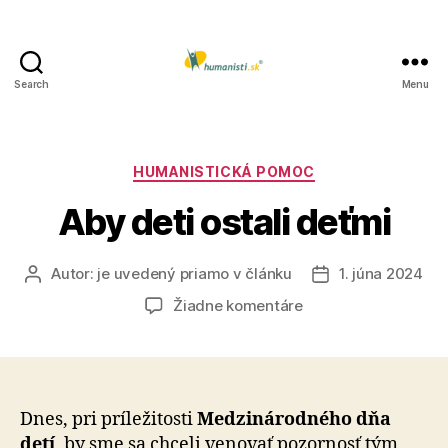
Search
Menu
Humanisti.sk
Kategórie
HUMANISTICKÁ POMOC
Aby deti ostali deťmi
Autor:
je uvedený priamo v článku
1. júna 2024
Autor
Dátum
článku
článku
na
Žiadne komentáre
Aby
deti
ostali
deťmi
Dnes, pri príležitosti
Medzi­ná­rod­né­ho dňa
detí
, by sme sa chceli venovať po­zor­nosť tým