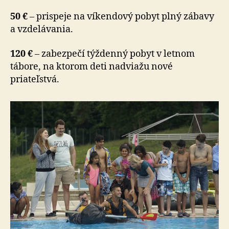
50 €
– prispeje na víkendový pobyt plný zábavy
a vzde­lá­va­nia.
120 €
– zabezpečí týždenný pobyt v letnom
tábore, na ktorom deti nadviažu nové
priateľstvá.