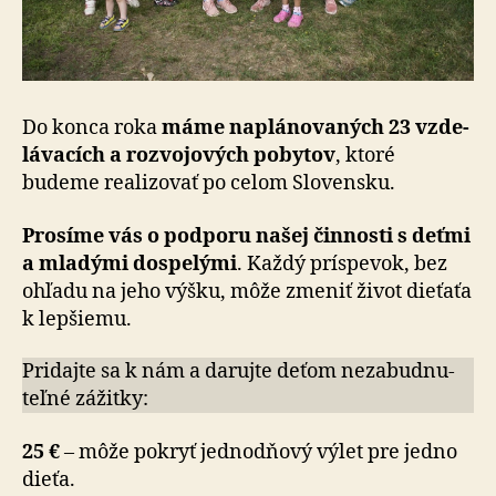
Do konca roka
máme naplánovaných 23 vzde­
lá­va­cích a roz­vo­jo­vých pobytov
, ktoré
budeme realizovať po celom Slovensku.
Prosíme vás o podporu našej činnosti s deťmi
a mladými dospelými
. Každý príspevok, bez
ohľadu na jeho výšku, môže zmeniť život dieťaťa
k lepšiemu.
Pridajte sa k nám a darujte deťom ne­za­bud­nu­
teľ­né zážitky:
25 €
– môže pokryť jedno­dňový výlet pre jedno
dieťa.