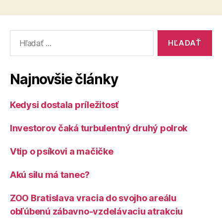
Vyhľadať:
Najnovšie články
Kedysi dostala príležitosť
Investorov čaká turbulentný druhý polrok
Vtip o psíkovi a mačičke
Akú silu má tanec?
ZOO Bratislava vracia do svojho areálu
obľúbenú zábavno-vzdelávaciu atrakciu