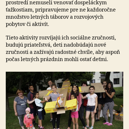
prostredí nemuseli venovať dospeláckym
ťažkostiam, pri­pra­vu­je­me pre ne kaž­do­ročne
množstvo letných táborov a roz­vo­jo­vých
pobytov či aktivít.
Tieto aktivity rozvíjajú ich sociálne zručnosti,
budujú priateľstvá, deti na­do­bú­da­jú nové
zručnosti a za­ží­va­jú radostné chvíle, aby aspoň
počas letných prázdnin mohli ostať deťmi.