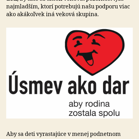
naj­mlad­ším, ktorí potre­bujú našu pod­po­ru viac
ako aká­koľ­vek iná veková skupina.
Aby sa deti vyrastajúce v menej podnetnom