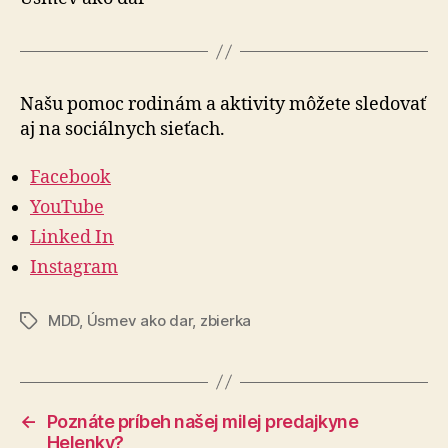
Našu pomoc rodinám a aktivity môžete sle­do­vať
aj na so­ciál­nych sieťach.
Facebook
YouTube
Linked In
Instagram
MDD
,
Úsmev ako dar
,
zbierka
Značky
←
Poznáte príbeh našej milej predajkyne
Helenky?