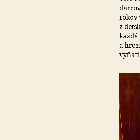
darcov
rokov 
z dets
každá 
a hroz
vyňatia