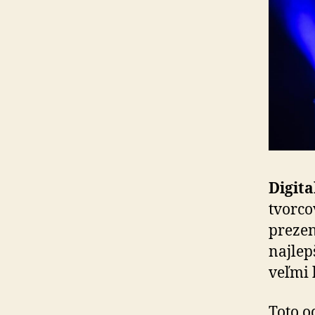
Digita
tvorcov
prezen
naj­le
veľmi 
Toto o