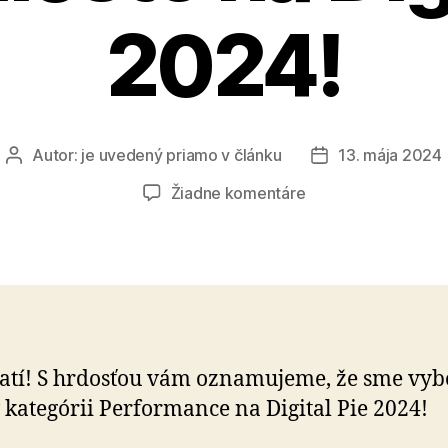
2024!
Autor:
je uvedený priamo v článku
13. mája 2024
Autor
Dátum
článku
článku
na
Žiadne komentáre
SME
ZLATÍ!
Získali
sme
prvé
miesto
na
atí! S hrdosťou vám ozna­mu­je­me, že sme vy­bo­
Digital
 ka­te­górii Performance na Di­gi­tal Pie 2024!
Pie
2024!