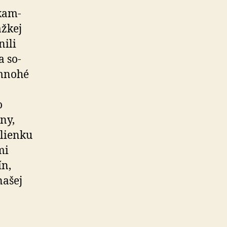
 kam­
ažkej
nili
a so­
 mnohé
o
ny,
šlienku
mi
ín,
našej