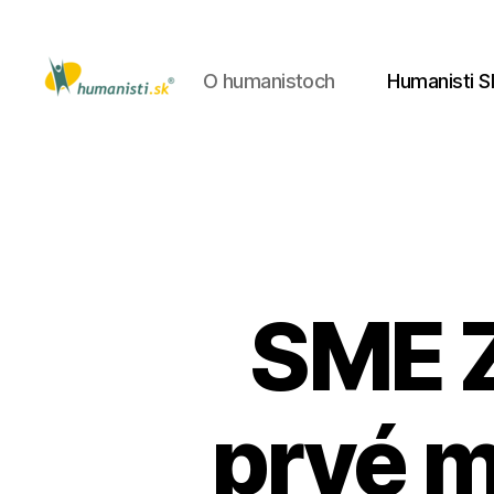
O humanistoch
Humanisti S
Humanisti.sk
SME Z
prvé m