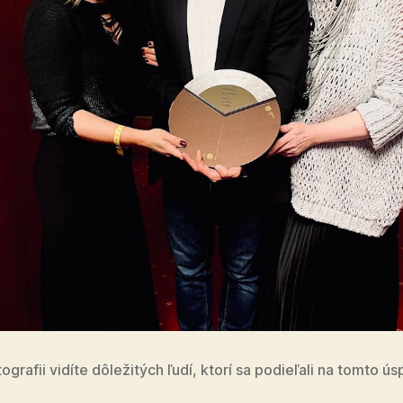
ografii vidíte dô­le­ži­tých ľudí, ktorí sa po­die­ľali na tomto ú