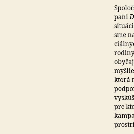
Spoloč
pa­ni
D
situáci
sme na 
ciál­n
rodiny 
obyčaj
myšlie
ktorá 
pod­po
vyskú­
pre kt
kampan
prostr