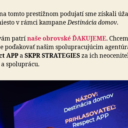
na tomto prestížnom podujatí sme získali úž
miesto v rámci kampane
Destinácia domov
.
vám patrí
naše obrovské ĎAKUJEME
. Chcem
 po­ďa­ko­vať našim spo­lu­pra­cu­jú­cim agen­tú
ct APP
a
SKPR STRATEGIES
za ich ne­o­ce­ni­te
a spo­lu­prácu.