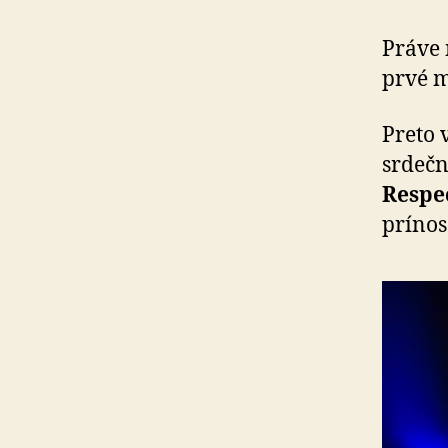
Práve 
prvé 
Preto 
srdečne
Respe
prínos 