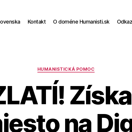
lovenska
Kontakt
O doméne Humanisti.sk
Odka
Kategórie
HUMANISTICKÁ POMOC
LATÍ! Získa
iesto na Digi