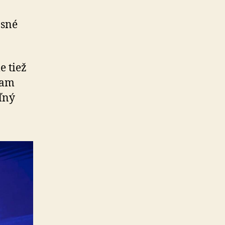
asné
e tiež
­ram
ľ­ný