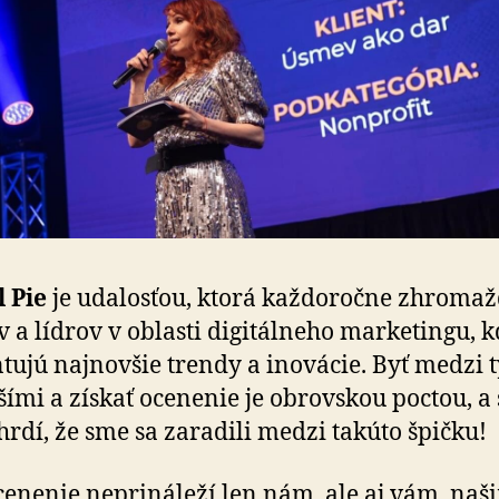
l Pie
je udalosťou, ktorá kaž­do­ročne zhro­maž
 a lídrov v oblasti di­gi­tál­neho marke­tingu, 
tujú naj­nov­šie trendy a ino­vá­cie. Byť medzi 
p­šími a získať ocenenie je obrovskou poctou, a
hrdí, že sme sa zaradili medzi takúto špičku!
cenenie neprináleží len nám, ale aj vám, naš