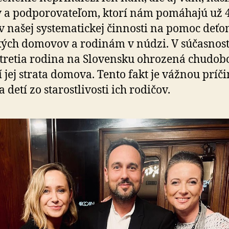
 a pod­po­ro­va­te­ľom, ktorí nám pomáhajú už 
v našej syste­ma­tickej činnosti na pomoc deť
kých domovov a rodinám v núdzi. V sú­čas­nost
tretia rodina na Slo­ven­sku ohrozená chudob
í jej strata domova. Tento fakt je vážnou príč
 detí zo sta­rostli­vosti ich rodičov.