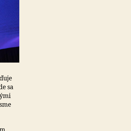
­ďuje
kde sa
tými
 sme
im