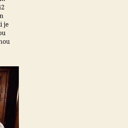
42
om
i je
ou
inou