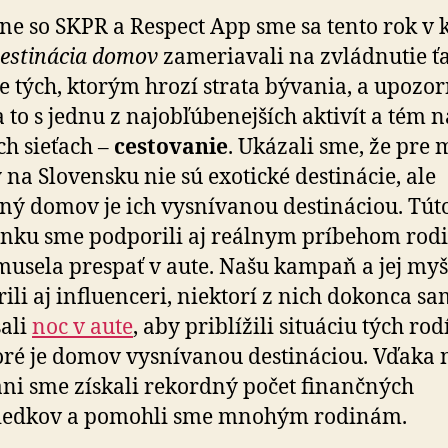
ne so SKPR a Respect App sme sa tento rok v
estinácia domov
za­me­ria­vali na zvlád­nu­tie ť
e tých, ktorým hrozí strata bývania, a upo­zor­
to s jednu z naj­obľú­be­nej­ších aktivít a tém n
ych sieťach –
cesto­va­nie
. Ukázali sme, že pre
na Slo­ven­sku nie sú exotické desti­ná­cie, ale
ný domov je ich vysnívanou desti­ná­ciou. Tút
nku sme pod­po­rili aj reálnym príbehom rodi
musela prespať v aute. Našu kampaň a jej my
­rili aj influenceri, niektorí z nich dokonca sa
šali
noc v aute
, aby priblížili situáciu tých rod
oré je domov vysnívanou desti­ná­ciou. Vďaka 
i sme získali rekordný počet finančných
iedkov a po­mohli sme mnohým rodinám.