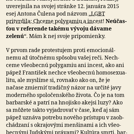
uve­rej­nila na svojej stránke 12. ja­nu­ára 2015
esej Antona Čulena pod názvom „
LGBT
pritvrdila: Chceme poly­ga­miu a in­cest!
Ne­ú­čas­
ťou v re­fe­ren­de takému vývoju dávame
zelenú
“. Mám k nej svoje pri­po­mienky.
V prvom rade protestujem proti emo­cio­nál­
nemu až útoč­nému spô­so­bu vašej reči. Nech­
ceme vše­o­becnú poly­ga­miu ani incest, ako ani
pápež František nechce vše­o­becnú homo­se­xu­a­
litu, ale myslíme si, rovnako ako on, že je
načase zmierniť tra­dičný názor na ur­čité javy
mo­der­ného spo­lo­čen­ského života. Čo je na tom
bar­bar­ské a patrí na hno­jisko akejsi luzy? Ako
sa môžete takto vyjadrovať v čase, keď aj sám
pápež uznáva potrebu nového prístupu v za­ob­
chá­dza­ní s okra­jo­vými men­ši­nami a ich vše­o­
bec­nými ľudskými právami? Kul­túra smrti, bar­