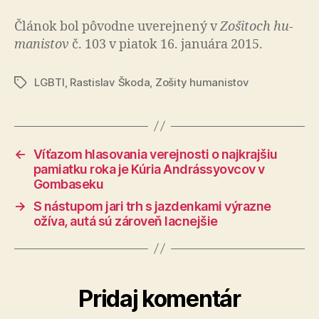
Článok bol pô­vod­ne uve­rej­ne­ný v
Zo­ši­toch hu­
ma­nis­tov
č. 103 v piatok 16. januára 2015.
LGBTI
,
Rastislav Škoda
,
Zošity humanistov
Značky
←
Víťazom hlasovania verejnosti o najkrajšiu
pamiatku roka je Kúria Andrássyovcov v
Gombaseku
→
S nástupom jari trh s jazdenkami výrazne
ožíva, autá sú zároveň lacnejšie
Pridaj komentár