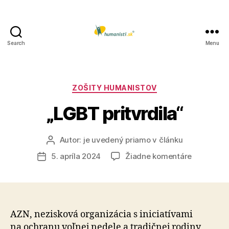
Search
Menu
Humanisti.sk
Kategórie
ZOŠITY HUMANISTOV
„LGBT pritvrdila“
Autor:
je uvedený priamo v článku
Autor
článku
na
5. apríla 2024
Žiadne komentáre
Dátum
„LGBT
článku
pritvrdila“
AZN, nezisková organizácia s ini­cia­tí­vami
na ochranu voľnej nedele a tra­dič­nej rodiny,