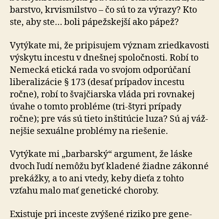
bar­stvo, krvi­smil­stvo – čo sú to za vý­razy? Kto
ste, aby ste… boli pápežskejší ako pápež?
Vytýkate mi, že pripisujem význam zriedkavosti
výskytu incestu v dnešnej spo­loč­nosti. Robí to
Nemecká etická rada vo svojom od­po­rú­čaní
libe­ra­li­zácie § 173 (desať prípadov incestu
ročne), robí to švaj­čiarska vláda pri rov­na­kej
úvahe o tomto probléme (tri-štyri prípady
ročne); pre vás sú tieto inšti­tú­cie luza? Sú aj váž­
nej­šie sexuálne problémy na rie­še­nie.
Vytýkate mi „barbarský“ argument, že láske
dvoch ľudí nemôžu byť kladené žiadne zákonné
pre­káž­ky, a to ani vtedy, keby dieťa z tohto
vzťahu malo mať ge­ne­tické choroby.
Existuje pri inceste zvýšené riziko pre ge­ne­