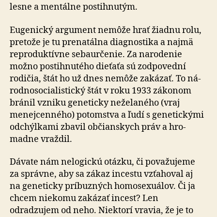
lesne a men­tálne postihnutým.
Eugenický argument nemôže hrať žiadnu rolu,
pre­to­že je tu pre­na­tálna diagnostika a najmä
repro­duk­tívne seba­ur­če­nie. Za na­ro­de­nie
možno postihnutého dieťaťa sú zod­po­vední
rodičia, štát ho už dnes nemôže zakázať. To ná­
rod­no­so­cia­lis­tický štát v roku 1933 zákonom
bránil vzniku ge­ne­ticky ne­že­la­ného (vraj
menej­cen­ného) potomstva a ľudí s ge­ne­tickými
odchýl­kami zbavil občianskych práv a hro­
madne vraždil.
Dávate nám nelogickú otázku, či považujeme
za správne, aby sa zákaz incestu vzťa­ho­val aj
na ge­ne­ticky prí­buz­ných homo­se­xu­álov. Či ja
chcem niekomu zakázať incest? Len
odradzujem od neho. Niektorí vravia, že je to