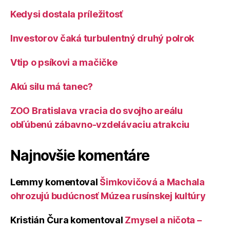
Kedysi dostala príležitosť
Investorov čaká turbulentný druhý polrok
Vtip o psíkovi a mačičke
Akú silu má tanec?
ZOO Bratislava vracia do svojho areálu
obľúbenú zábavno-vzdelávaciu atrakciu
Najnovšie komentáre
Lemmy
komentoval
Šimkovičová a Machala
ohrozujú budúcnosť Múzea rusínskej kultúry
Kristián Čura
komentoval
Zmysel a ničota –