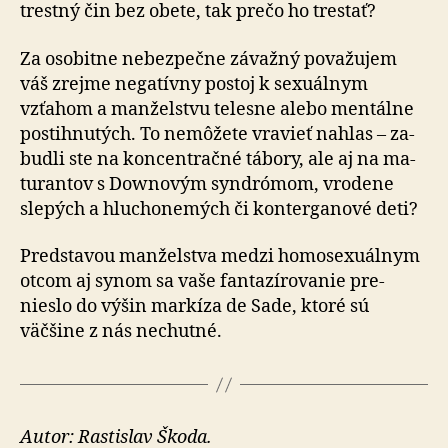
trestný čin bez obete, tak prečo ho trestať?
Za osobitne nebezpečne závažný považujem
váš zrejme ne­ga­tívny postoj k se­xu­ál­nym
vzťahom a man­žel­stvu telesne alebo men­tálne
postihnutých. To ne­mô­žete vravieť nahlas – za­
budli ste na kon­cen­tračné tábory, ale aj na ma­
tu­ran­tov s Dow­no­vým syndró­mom, vrodene
slepých a hlu­cho­ne­mých či konterganové deti?
Predstavou manželstva medzi homosexuálnym
otcom aj synom sa vaše fan­ta­zí­ro­va­nie pre­
nieslo do výšin markíza de Sade, ktoré sú
väčšine z nás nechutné.
Autor: Rastislav Škoda.