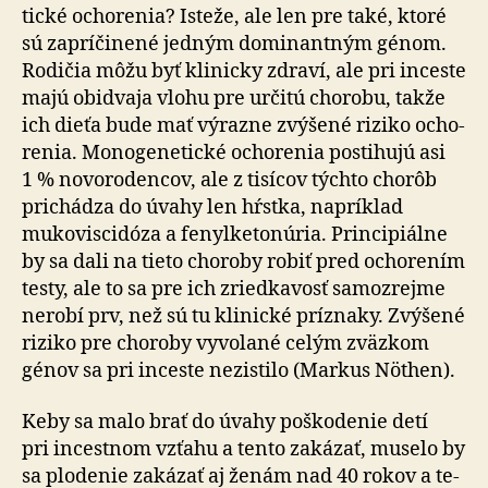
tické ocho­re­nia? Isteže, ale len pre také, ktoré
sú za­prí­či­ne­né jed­ným do­mi­nan­tným génom.
Rodičia môžu byť klinicky zdraví, ale pri inceste
majú obi­dvaja vlohu pre ur­čitú chorobu, takže
ich dieťa bude mať výrazne zvýšené riziko ocho­
re­nia. Mono­ge­ne­tické ochorenia postihujú asi
1 % novo­ro­den­cov, ale z ti­sí­cov týchto chorôb
pri­chá­dza do úvahy len hŕstka, napríklad
mukoviscidóza a fe­nyl­ke­to­nú­ria. Prin­ci­piálne
by sa dali na tieto choroby robiť pred ocho­re­ním
testy, ale to sa pre ich zriedkavosť samo­zrejme
nerobí prv, než sú tu klinické príznaky. Zvýšené
riziko pre cho­ro­by vy­vo­lané celým zväzkom
génov sa pri inceste ne­zistilo (Markus Nöthen).
Keby sa malo brať do úvahy poškodenie detí
pri in­ces­tnom vzťahu a tento za­ká­zať, muselo by
sa plodenie zakázať aj ženám nad 40 rokov a te­