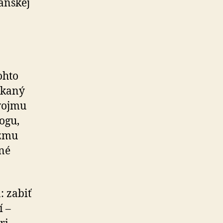
an­skej
ohto
­kaný
svojmu
logu,
izmu
tné
: zabiť
í –