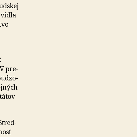
audskej
­vidla
tvo
ž
 V pre­
u­dzo­
ejných
štátov
Stred­
nosť