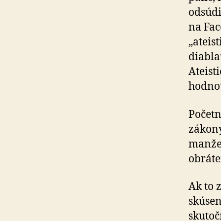
odsúdi
na Fac
„ateis
diabla
Ateist
hodnot
Početn
zákony
manžel
obráte
Ak to 
skúseno
sku­toč