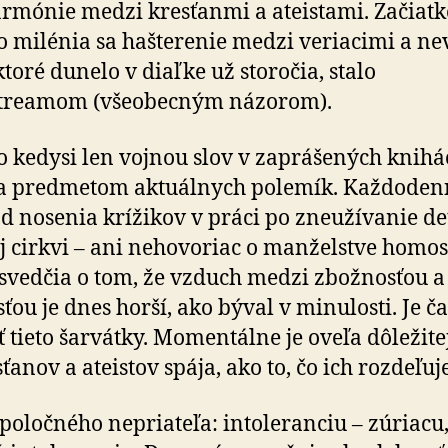
ar­mó­nie medzi kresťanmi a ateistami. Začiat
 milénia sa hašterenie medzi veriacimi a ne­
toré dunelo v diaľke už sto­ročia, stalo
reamom (vše­o­bec­ným názorom).
o kedysi len vojnou slov v zaprášených knihá
sa predmetom aktuálnych polemík. Každo­den
 no­senia krížikov v práci po zne­u­ží­va­nie de
ej cirkvi – ani neho­vo­riac o man­žel­stve homo­s
 svedčia o tom, že vzduch medzi zbožnosťou a
­ťou je dnes horší, ako býval v mi­nu­losti. Je ča
 tieto šarvátky. Mo­men­tálne je oveľa dô­le­ži­tej­
ťanov a ateistov spája, ako to, čo ich roz­de­ľuje
poločného nepriateľa: intoleranciu – zúriacu