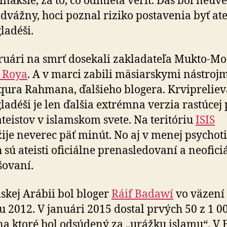
nakšie, za to, čo odmieta veriť. Das bol neu­ve­
odvážny, hoci poznal riziko posta­venia byť at
a­déši.
ruári na smrť dosekali zakladateľa Mukto-Mo
a Roya
. A v marci zabili mäsiarskymi nástroj
ura Rahmana, ďalšieho blogera. Krvi­pre­lie­
la­déši je len ďalšia extrémna verzia rastúcej 
teistov v islamskom svete. Na te­ri­tóriu
ISIS
ije neverec päť minút. No aj v menej psy­cho­t
 sú ateisti oficiálne pre­nasle­do­vaní a ne­ofi­c
šo­vaní.
skej Arábii bol bloger
Ráif Badawí
vo väzení
u 2012. V januári 2015 dostal prvých 50 z 1 0
 na ktoré bol odsúdený za „urážku islamu“. V 