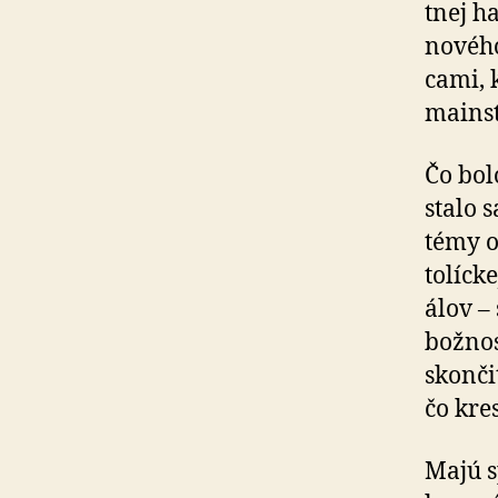
tnej h
nového
cami, k
mainst
Čo bol
stalo 
témy od
to­líck
álov –
bož­nos
skončiť
čo kres
Majú s