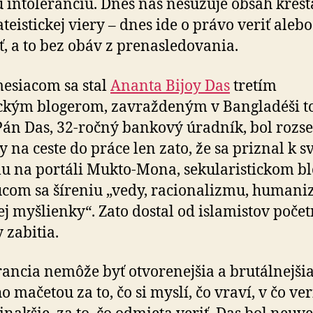
into­le­ran­ciu. Dnes nás nesužuje obsah kres­ť
ateistickej viery – dnes ide o právo veriť alebo
, a to bez obáv z pre­nasle­do­vania.
esiacom sa stal
Ananta Bijoy Das
tretím
ickým blogerom, zavraž­de­ným v Bangla­déši t
Pán Das, 32-ročný bankový úradník, bol rozse
y na ceste do práce len zato, že sa priznal k 
u na por­táli Mukto-Mona, seku­la­ris­tic­kom b
ú­com sa šíreniu „vedy, racio­na­lizmu, huma­n
nej myšlienky“. Zato dostal od isla­mistov poče
 zabitia.
rancia nemôže byť otvorenejšia a brutálnejšia
 mačetou za to, čo si myslí, čo vraví, v čo ver