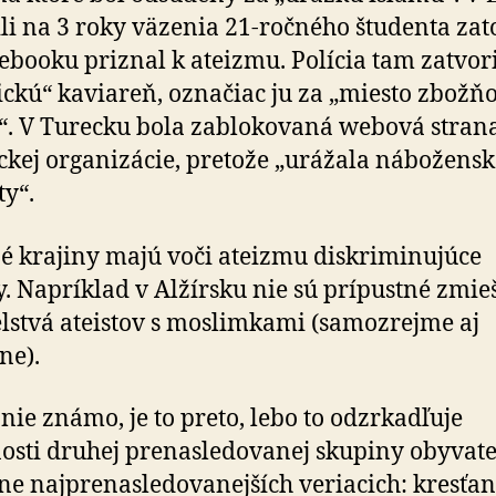
li na 3 roky väzenia 21-ročného študenta zato
e­booku priznal k ateizmu. Polícia tam zatvor
tickú“ kaviareň, označiac ju za „miesto zbož­ň
“. V Turecku bola zablo­ko­vaná webová stran
ickej orga­ni­zácie, pretože „urážala nábožens
y“.
é krajiny majú voči ateizmu diskriminujúce
. Napríklad v Alžírsku nie sú prípustné zmie
stvá ateistov s moslimkami (samo­zrejme aj
ne).
znie známo, je to preto, lebo to odzrkadľuje
sti druhej pre­nasle­do­vanej skupiny oby­va­teľ
ne naj­pre­nasle­do­va­nej­ších veriacich: kresťa