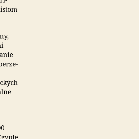
ri­
eistom
ny,
mi
vanie
perze­
ických
iálne
00
Egypte