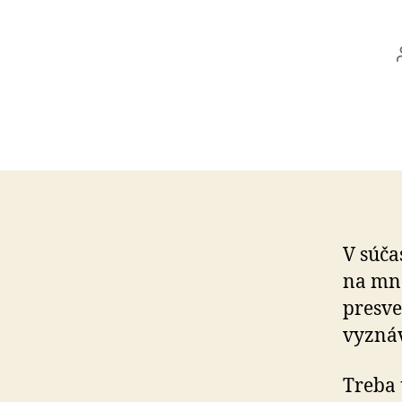
V súča
na mno
presve
vyznáv
Treba 