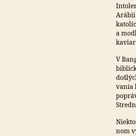
Into­l
Arábii
katolíc
a modl
kaviar
V Bang
biblic
došlýc
vania 
popráv
Stredn
Niekto
nom vý