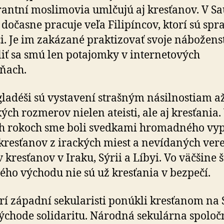
e­ran­tní moslimovia umlčujú aj kresťanov. V S
 dočasne pracuje veľa Filipíncov, ktorí sú spra
i. Je im zakázané prak­ti­zovať svoje nábo­žen­s
iť sa smú len pota­jomky v inter­ne­to­vých
ňach.
ladéši sú vystavení strašným násilnostiam a
kých rozmerov nielen ateisti, ale aj kresťania.
h rokoch sme boli svedkami hro­mad­ného vyp
kresťanov z irackých miest a ne­ví­da­ných ver
 kresťanov v Iraku, Sýrii a Líbyi. Vo väč­šine 
ého východu nie sú už kresťania v bez­pečí.
rí západní sekularisti ponúkli kresťanom na 
chode soli­da­ritu. Národná sekulárna spoloč