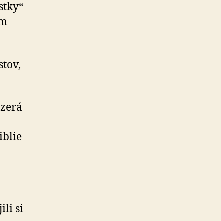
stky“
om
stov,
yzerá
iblie
ili si