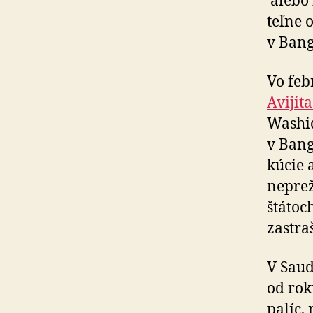
alebo i
teľne 
v Bangl
Vo feb
Avijit
Washiq
v Bang
kúcie a
neprež
štátoch
zastra­
V Saud
od rok
palíc,