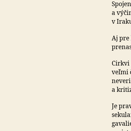
Spo­je
a výčin
v Irak
Aj pre 
pre­nas
Cirkvi
veľmi 
neveri
a kri­t
Je pra
sekula
gavalie