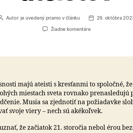
Autor:
je uvedený priamo v článku
29. októbra 202
Autor
Dátum
článku
článku
na
Žiadne komentáre
Katolíci
sa
musia
zastať
ateistov
snosti majú ateisti s kresťanmi to spoločné, že
­hých miestach sveta rovnako pre­nasle­dujú 
dčenie. Musia sa zjednotiť na po­žia­dav­ke sl
ať svoje viery – nech sú aké­koľ­vek.
uznať, že začiatok 21. storočia nebol érou bez­s