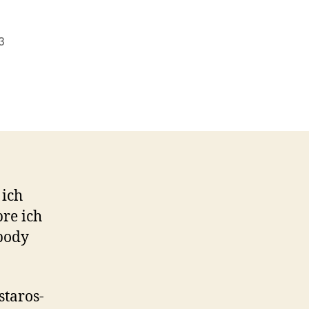
3
 ich
pre ich
obody
ta­ros­