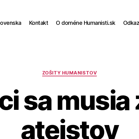
lovenska
Kontakt
O doméne Humanisti.sk
Odka
Kategórie
ZOŠITY HUMANISTOV
ci sa musia
ateistov