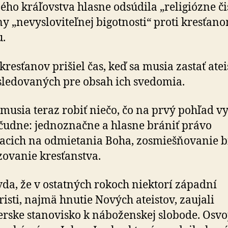
­ného kráľovstva hlasne odsúdila „reli­giózne či
y „ne­vyslo­vi­teľ­nej bigot­nosti“ proti kresťan
u.
kresťanov prišiel čas, keď sa musia zastať atei
le­do­va­ných pre obsah ich sve­do­mia.
 musia teraz robiť niečo, čo na prvý pohľad v
čudne: jedno­značne a hlasne brániť právo
acich na od­mie­tania Boha, zosmieš­ňo­vanie b
i­zo­vanie kresťanstva.
vda, že v ostatných rokoch niektorí západní
risti, najmä hnutie Nových ateistov, zaujali
rske sta­no­visko k ná­bo­žen­skej slobode. Osvoj