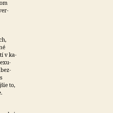
kom
ver­
ch,
né
tí v ka­
e­xu­
 bez­
s
šie to,
.
,