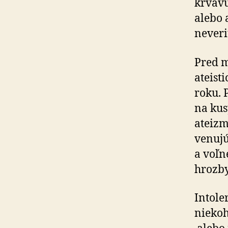
krvavú 
alebo 
neveriť
Pred m
ateist
roku. 
na kus
ateizm
venu­j
a voľ­
hrozby
Intole
niekoho