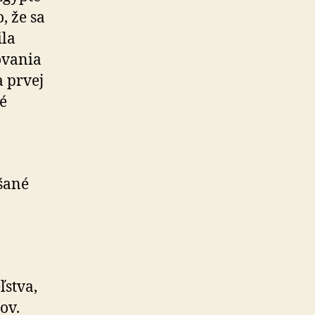
, že sa
ila
o­vania
a prvej
ké
šané
­stva,
nov.