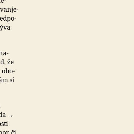
ie­
van­je­
ed­po­
zýva
na­
d, že
l obo­
sám si
a
eda →
sti
or, či