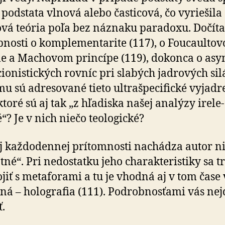
o podstata vlnová alebo časticová, čo vyriešila
vá teória poľa bez náznaku para­doxu. Dočít
­nosti o kom­ple­men­ta­rite (117), o Fou­caul­to­
e a Ma­cho­vom princípe (119), dokonca o asy­
cio­nis­tických rovníc pri slabých jadrových sil
u sú adresované tieto ultra­špe­ci­fické vyjadr
ktoré sú aj tak „z hľa­diska našej analýzy ire­le­
? Je v nich niečo teo­lo­gické?
j každodennej prítomnosti nachádza autor n
né“. Pri ne­dostatku jeho charak­te­ristiky sa t
jiť s me­ta­fo­rami a tu je vhodná aj v tom čase
á – holo­grafia (111). Pod­rob­nosťami vás ne
.