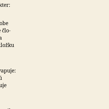
kter:
dobe
 člo­
a
zložku
vapuje:
ú
uje