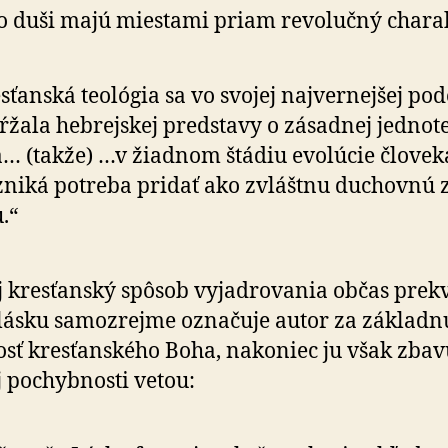
o duši majú miestami priam revolučný chara
sťanská teológia sa vo svojej najvernejšej po
ŕžala hebrejskej predstavy o zá­sad­nej jed­no­te
… (takže) …v žiadnom štádiu evolúcie človek
niká potreba pridať ako zvláštnu duchovnú 
.“
Aj kresťanský spôsob vyjadrovania občas prek
lásku samo­zrejme označuje autor za základn
osť kresťanského Boha, nakoniec ju však zbav
j pochyb­nosti vetou: