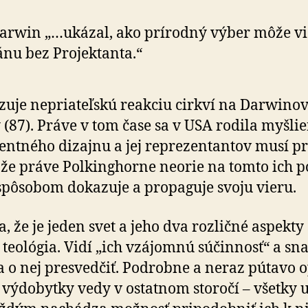
arwin „…ukázal, ako prírodný výber môže vi
ánu bez Pro­jek­tanta.“
uje nepriateľskú reakciu cirkví na Darwino
 (87). Práve v tom čase sa v USA rodila myšli
­gen­tného dizajnu a jej repre­zen­tantov musí 
, že práve Polkinghorne neorie na tomto ich po
pôsobom dokazuje a pro­pa­guje svoju vieru.
, že je jeden svet a jeho dva rozličné aspekt
 teo­ló­gia. Vidí „ich vzájomnú súčinnosť“ a sna
ľa o nej presvedčiť. Pod­robne a neraz pútavo o
výdo­bytky vedy v ostatnom storočí – všetky