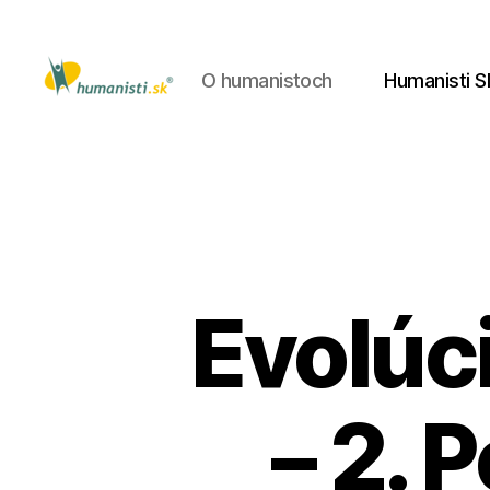
O humanistoch
Humanisti S
Humanisti.sk
Evolúci
– 2. 