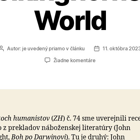
World
Autor:
je uvedený priamo v článku
11. októbra 202
Autor
Dátum
článku
článku
na
Žiadne komentáre
Evolúcia
je
vraj
božie
dielo
–
2.
toch humanistov
(
ZH
) č. 74 sme uve­rej­nili re
Polkinghorne:
z prekladov ná­bo­žen­skej li­te­ra­túry (John
One
World
ght,
Boh po Dar­winovi
). Tu je druhý: John