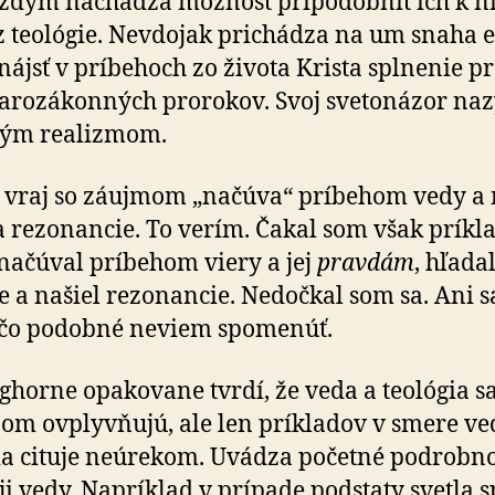
až­dým nachádza možnosť pri­po­dob­niť ich k n
 teo­lógie. Nevdojak prichádza na um snaha e
, nájsť v príbehoch zo života Krista splnenie pr
taro­zákon­ných prorokov. Svoj sve­to­názor na
kým realizmom.
 vraj so záujmom „načúva“ príbehom vedy a 
 rezo­nan­cie. To verím. Čakal som však príkla
načúval príbehom viery a jej
pravdám
, hľada
ie a našiel rezo­nan­cie. Nedočkal som sa. Ani 
ečo podobné neviem spomenúť.
ghorne opakovane tvrdí, že veda a teológia s
om ovplyvňujú, ale len príkladov v smere v
ia cituje neúrekom. Uvádza početné pod­rob­no
ji vedy. Napríklad v prí­pade podstaty svetla sp