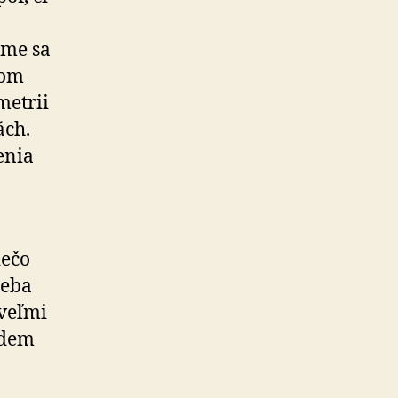
ame sa
vom
metrii
ách.
enia
iečo
reba
 veľmi
jdem