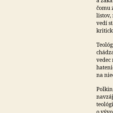
a za­k
čomu z
listov
vedí s
kritic
Teológ
chádza
vedec 
ha­ten
na ni
Polkin
navzáj
teológ
o vývo