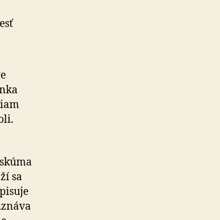
esť
ve
enka
priam
li.
y skúma
ží sa
pisuje
 uznáva