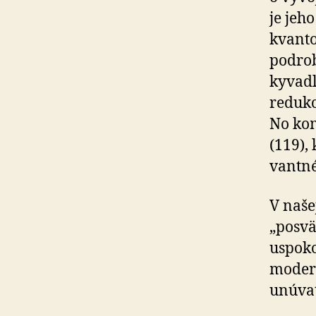
je jeh
kvanto
pod­rob
kyvadl
reduk­
No kom
(119), 
vantné“
V naše
„posvät
uspo­ko
modern
unúvať