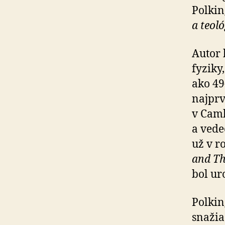
Polki
a teo­l
Autor 
fyziky
ako 49
najprv
v Camb
a ve­d
už v r
and Th
bol ur
Polkin
snažia