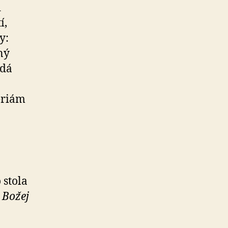
d
í,
y:
ný
adá
é­riám
 stola
 Božej