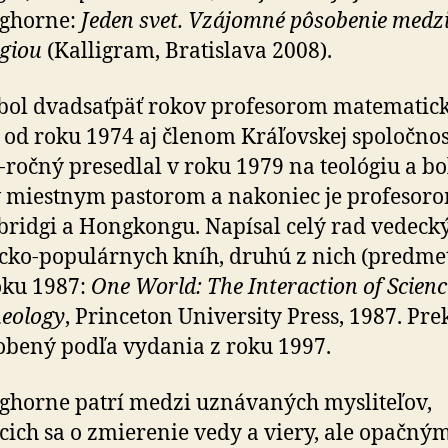
nghorne:
Jeden svet. Vzájomné pô­so­benie medz
ó­giou
(Kalligram, Bratislava 2008).
bol dvadsaťpäť rokov profesorom matematick
, od roku 1974 aj členom Kráľovskej spoločnos
-ročný presedlal v roku 1979 na teo­ló­giu a bo
 miestnym pastorom a na­ko­niec je profesor
ridgi a Hongkongu. Napísal celý rad vedeck
ecko-po­pu­lár­nych kníh, druhú z nich (pred­m
oku 1987:
One World: The Interaction of Scienc
eology
, Princeton University Press, 1987. Pre
obený podľa vydania z roku 1997.
ghorne patrí medzi uznávaných mysliteľov,
cich sa o zmie­re­nie vedy a viery, ale opačný