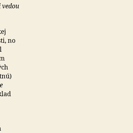
i vedou
ej
ti, no
l
om
ých
etnú)
e
klad
m