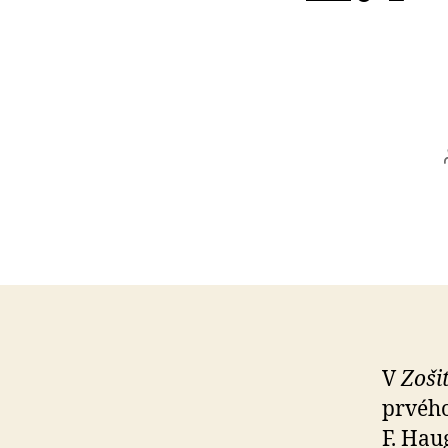
V
Zoši
prvého 
F. Hau