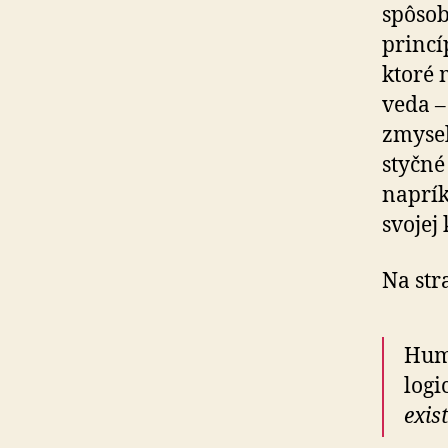
spôsob
princí
ktoré 
veda –
zmysel
styčné 
naprík
svojej 
Na str
Humo
logi
exis