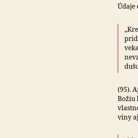
Údaje 
„Kre
prid
veka
nevz
dušu
(95). 
Božiu 
vlastn
viny a