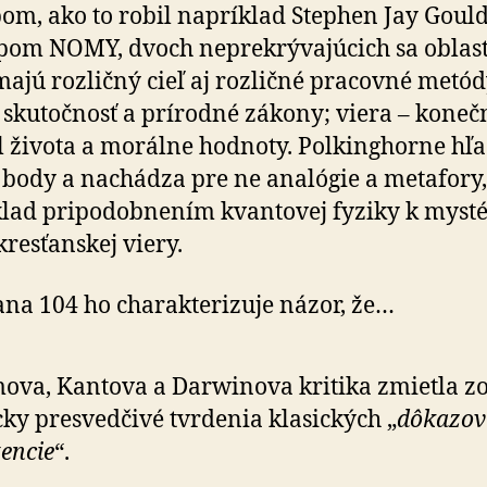
om, ako to robil napríklad Stephen Jay Goul
pom NOMY, dvoch ne­pre­krý­va­jú­cich sa oblast
majú rozličný cieľ aj rozličné pracovné metód
 sku­toč­nosť a prí­rodné zákony; viera – ko­neč
 života a mo­rálne hod­noty. Polkinghorne hľ
body a na­chá­dza pre ne ana­lógie a me­ta­fory,
lad pri­po­dob­nením kvan­tovej fyziky k myst
kresťanskej viery.
ana 104 ho charakterizuje názor, že…
va, Kantova a Darwinova kritika zmietla zo
cky presvedčivé tvrdenia klasických „
dôkazov
tencie
“.