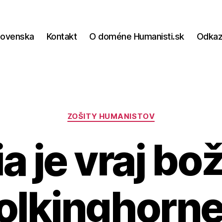
lovenska
Kontakt
O doméne Humanisti.sk
Odka
Kategórie
ZOŠITY HUMANISTOV
a je vraj bož
Polkinghorn