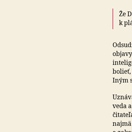
Že D
k pl
Odsudz
objavy
inte­li
bolieť
Iným s
Uznáva
veda a
čitate
najmä 