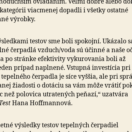
d­no­duch­ším ovlá­da­ním. Veľmi dobre alebo do
o kategórii viac­menej dopadli i všetky ostatné
ané výrobky.
ýsledkami testov sme boli spokojní. Ukázalo sa
lné čerpadlá vzduch/voda sú účinné a naše oč
a po stránke efektivity vy­ku­ro­vania boli až
eden prípad naplnené. Vstupná investícia pri 
i tepelného čerpadla je síce vyššia, ale pri sp
nej žiadosti o dotáciu sa vám môže vrátiť po
ac než polo­vica utra­te­ných peňazí,“ uzatvára
Test
Hana Hoffmannová.
tné výsledky testov tepelných čerpadiel