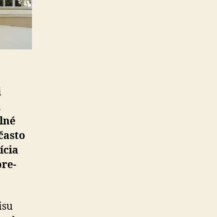
i
a
elné
často
ícia
pre­
isu