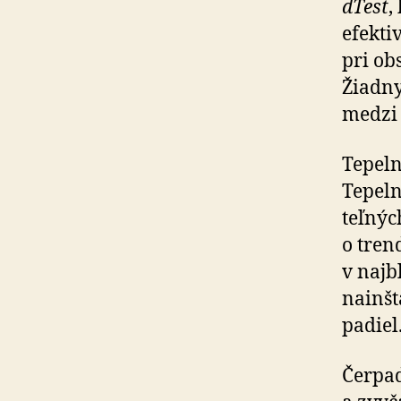
dTest
,
efektiv
pri ob
Žiadny
medzi 
Tepeln
Tepeln
teľ­ný
o tren
v naj­b
nainšt
pa­diel
Čerpad