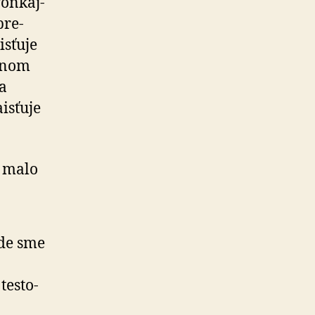
on­kaj­
pre­
isťuje
etnom
a
aisťuje
í malo
kde sme
testo­