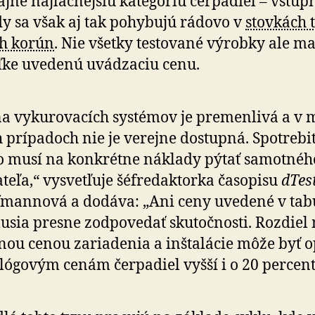
ajne naj­lac­nejšiu kate­góriu čer­pa­diel – vstup
y sa však aj tak po­hy­bujú rádovo v
stovkách t
h korún
. Nie všetky testo­vané výrobky ale m
ľ­ke uve­denú uvá­dza­ciu cenu.
a vykurovacích systémov je premenlivá a v 
 prí­pa­doch nie je verejne dostupná. Spotre­bi­t
o musí na kon­krétne náklady pýtať sa­mot­néh
­teľa,“ vysvetľuje šéf­re­dak­torka ča­so­pisu
dTes
mannová a do­dáva: „Ani ceny uvedené v tab
sia presne zodpo­ve­dať sku­toč­nosti. Rozdiel
nou cenou zaria­denia a inšta­lácie môže byť o
­ló­govým cenám čer­pa­diel vyšší i o 20 percent