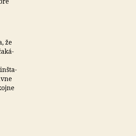
bre
, že
a­ká­
inšta­
rávne
kojne