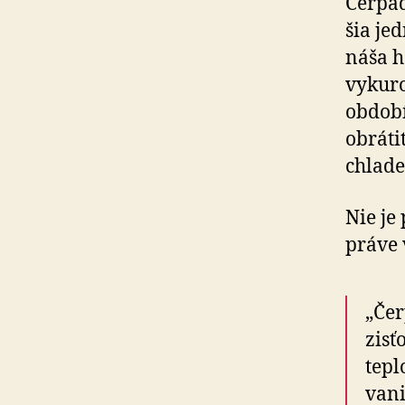
Čerpad
šia jed
náša h
vy­ku­
období
obrátiť
chla­de
Nie je
práve v
„Čer
zisť
tepl
van