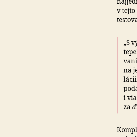
naj­je
v tejt
testov
„S v
tepe
vani
na j
láci
poda
i vi
za
d
Komple