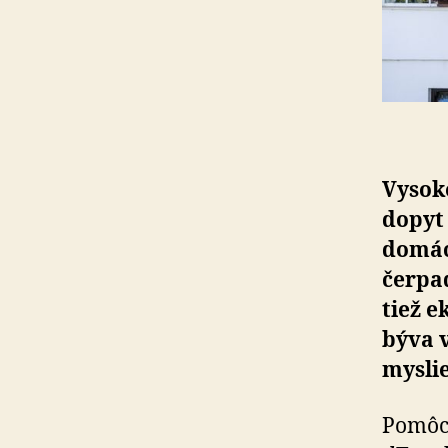
Vysoké
dopyt 
domác­
čerpad
tiež e
býva v
myslie
Pomôcť