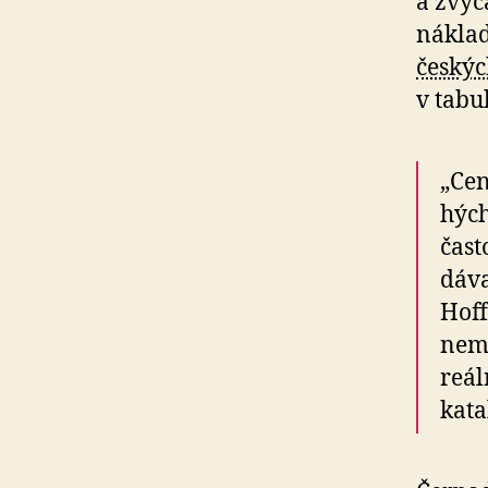
a zvy­č
náklad
českýc
v ta­bu
„Cen
hých
čast
dá­va
Hoff
nemu
reál
kata