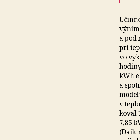
Účinno
výnimk
a pod 
pri tep
vo vy­
hodiny
kWh el
a spot
modelu
v teplo
koval 
7,85 k
(Daikin