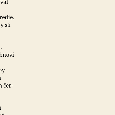
oval
redie.
ly sú
.
­no­vi­
by
h
h čer­
u