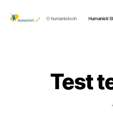
O humanistoch
Humanisti S
Humanisti.sk
Test t