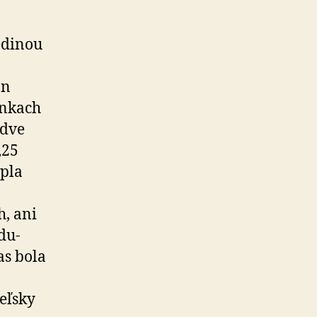
­di­nou
nn
en­kach
 dve
,25
epla
, ani
­du­
as bola
teľsky