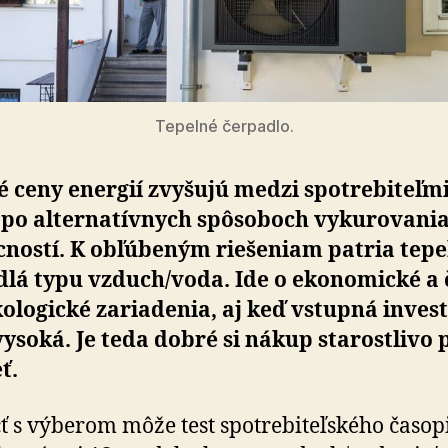
Tepelné čerpadlo.
 ceny energií zvyšujú medzi spotre­bi­teľm
po alter­na­tív­nych spô­so­boch vy­ku­ro­va­ni
ností. K obľú­be­ným rie­še­niam patria tep
lá typu vzduch/voda. Ide o eko­no­mické a 
ko­lo­gické za­ria­denia, aj keď vstupná inves­t
ysoká. Je teda dobré si nákup starostlivo 
ť.
 s výberom môže test spotrebiteľského časop