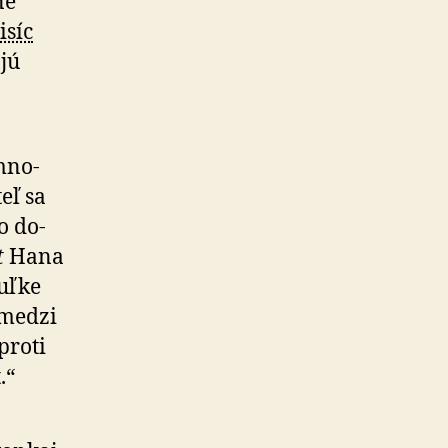
né
isíc
ajú
mno­
eľ sa
o do­
t
Hana
uľke
 medzi
proti
.“