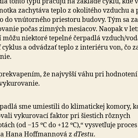
lá tohto typu pracujú na základe cyklu, kde v
­not­ka zachy­táva teplo z oko­li­tého vzduchu a 
o do vnú­tor­ného priestoru budovy. Tým sa za
ro­vanie počas zimných mesiacov. Naopak v l
 môžu nie­ktoré tepelné čerpadlá vzduch/vod
 cyklus a odvá­dzať teplo z inte­riéru von, čo z
nie.
 prekvapením, že najvyšší váhu pri hod­no­ten
y­ku­ro­va­nie.
padlá sme umiestili do klimatickej komory, 
ovali vy­ku­ro­vací faktor pri šiestich rôznych
otách (od −15 ºC do +12 ºC),“ vysvet­ľuje proces 
ia Hana Hoffmannová z
dTestu
.