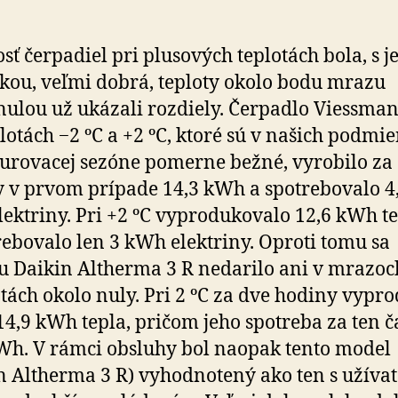
sť čerpadiel pri plusových teplotách bola, s je
ou, veľmi dobrá, teploty okolo bodu mrazu
nulou už ukázali rozdiely. Čerpadlo Viessma
lo­tách −2 ºC a +2 ºC, ktoré sú v našich pod­mi
ku­ro­vacej sezóne pomerne bežné, vy­ro­bilo za
 v prvom prípade 14,3 kWh a spotre­bo­valo 4
ektriny. Pri +2 ºC vy­pro­du­ko­valo 12,6 kWh t
re­bo­valo len 3 kWh elektriny. Oproti tomu sa
 Daikin Altherma 3 R nedarilo ani v mrazoch
­tách okolo nuly. Pri 2 ºC za dve hodiny vy­pro
14,9 kWh tepla, pričom jeho spotreba za ten č
Wh. V rámci obsluhy bol naopak tento model
 Altherma 3 R) vy­hod­no­tený ako ten s uží­va­