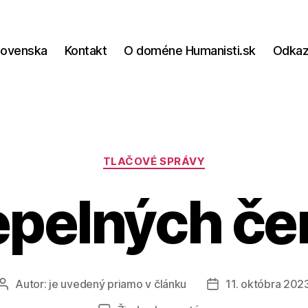
lovenska
Kontakt
O doméne Humanisti.sk
Odka
Kategórie
TLAČOVÉ SPRÁVY
epelných če
Autor:
je uvedený priamo v článku
11. októbra 202
Autor
Dátum
článku
článku