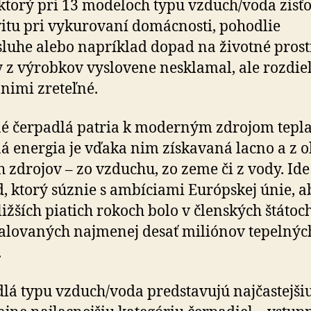
 ktorý pri 13 modeloch typu vzduch/voda zisť
itu pri vy­ku­ro­vaní domác­nosti, pohodlie
sluhe alebo napríklad dopad na ži­votné prost
 z vý­robkov vyslo­vene neskla­mal, ale rozdie
nimi zre­teľné.
é čerpadlá patria k moderným zdrojom tepla
á energia je vďaka nim získa­vaná lacno a z ob
ch zdrojov – zo vzduchu, zo zeme či z vody. Ide
d, ktorý súznie s am­bí­ciami Európskej únie, a
liž­ších piatich rokoch bolo v členských štátoc
a­lo­va­ných naj­me­nej desať miliónov tepelnýc
.
lá typu vzduch/voda predstavujú naj­čas­tejši