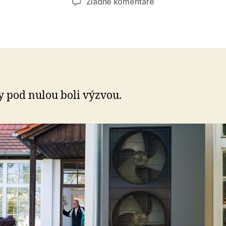
na
Žiadne komentáre
Test
tepelných
čerpadiel
y pod nulou boli výzvou.