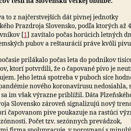
ov tešil na Slovensku veľkej obľube.
a to z najčerstvejších dát pivnej jednotky
kého Prazdroja Slovensko, podľa ktorých až 
vníkov [
1
] zavítalo počas horúcich letných d
zem­ských pubov a reštau­rácií práve kvôli pivu
počasie prilákalo počas leta do pod­ni­kov tisíc
v, ktorí potvrdili, že o ča­po­vané pivo je neu­t
áujem. Jeho letná spotreba v puboch síce hodn
pan­démie nového koro­na­ví­rusu ne­do­siahla, 
 sa im však výrazne priblížil. Dáta Plzeňskéh
oja Slovensko zároveň signa­li­zujú nový tren
pri ča­po­va­nom pive pou­ka­zuje na rastúci v
zónnosti. Počet tzv. se­zón­nych pre­vá­dzok,
mi firma spo­lu­pra­cuje, v po­rov­naní s mi­nu­