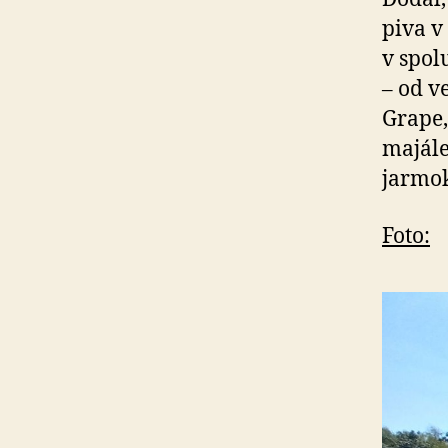
piva v
v spo­
– od v
Grape,
majále
jarmok
Foto: