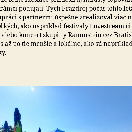
 rámci podujatí. Tých Prazdroj počas tohto let
lu­práci s partnermi úspešne zrealizoval viac 
eľkých, ako napríklad festivaly Lovestream či
 alebo koncert skupiny Rammstein cez Bra­tis­
s až po tie menšie a lokálne, ako sú napríkla
y.