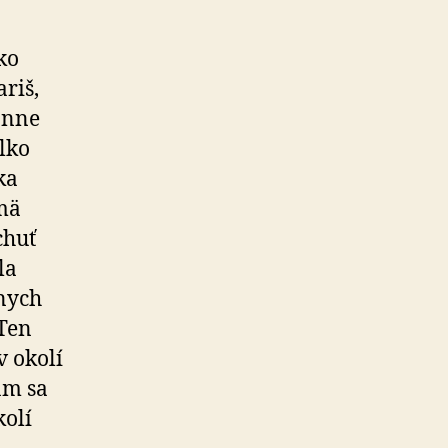
ko
ariš,
ónne
lko
ka
jmä
chuť
la
nnych
 Ten
v okolí
am sa
kolí