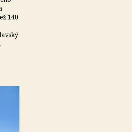
a
než 140
lav­ský
d