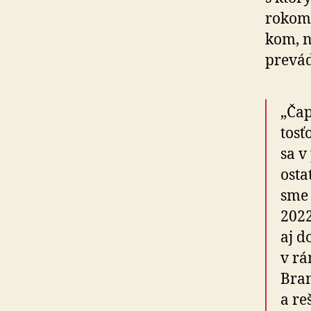
rokom 
kom, n
pre­vá­
„Čap
tosť
sa v
osta
sme 
2022
aj d
v rá
Bran
a re