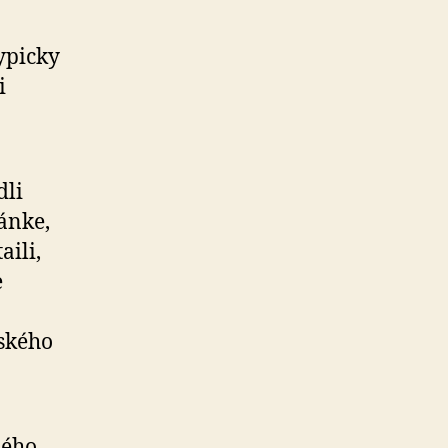
ypicky
i
dli
ránke,
aili,
e
ňského
ného