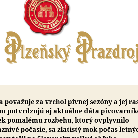
a považuje za vrchol pivnej sezóny a jej ra
 potvrdzujú aj aktuálne dáta pivo­var­ník
ek po­ma­lému rozbehu, ktorý ovplyvnilo
znivé počasie, sa zlatistý mok počas letný