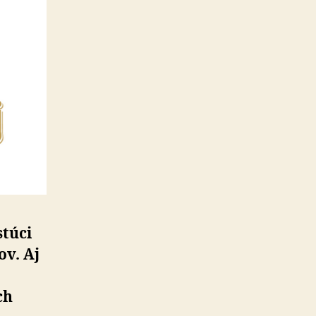
stúci
ov. Aj
ch