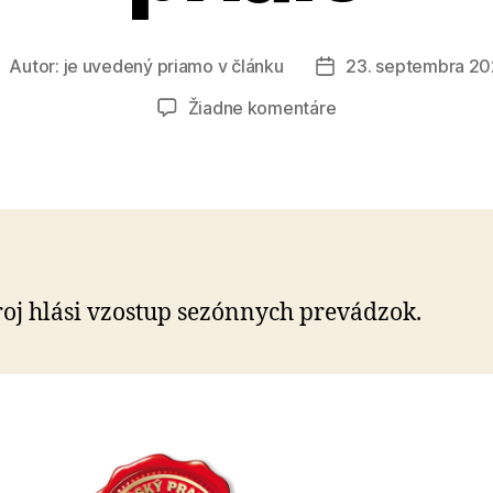
Autor:
je uvedený priamo v článku
23. septembra 2
utor
Dátum
lánku
článku
na
Žiadne komentáre
Leto
čapovanému
pivu
prialo
oj hlási vzostup sezónnych prevádzok.