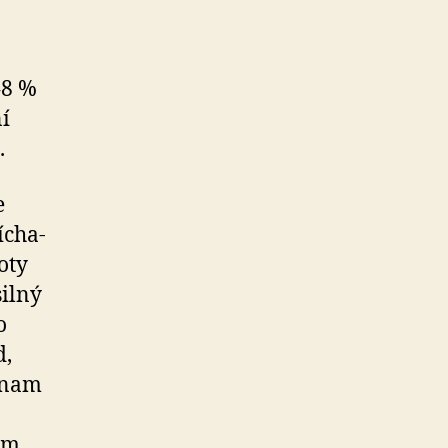
48 %
ní
.
e
í­cha­
oty
silný
o
d,
ýznam
lým