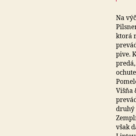
Na výč
Pilsne
ktorá 
prevád
pive. 
predá,
ochute
Pomelo
Višňa 
pre­vá­
druhý 
Zempl
však da