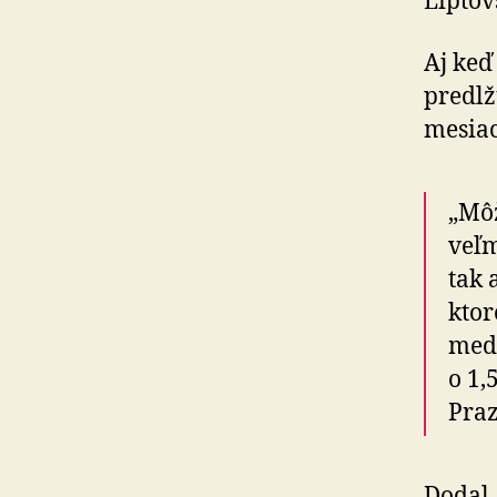
Liptov
Aj keď
predlž
mesiac
„Môž
veľm
tak 
ktor
medz
o 1,
Praz
Dodal,