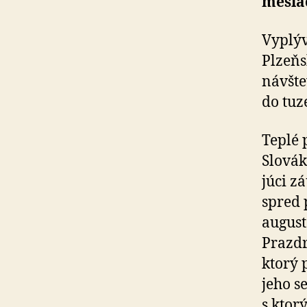
mesiac
Vyplýv
Plzeňs
návšte
do tu­
Teplé 
Slováko
júci z
spred 
august
Prazdr
ktorý 
jeho se
s ktorý