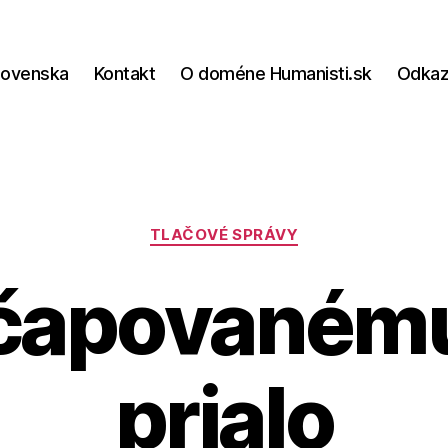
lovenska
Kontakt
O doméne Humanisti.sk
Odka
Kategórie
TLAČOVÉ SPRÁVY
 čapovanému
prialo