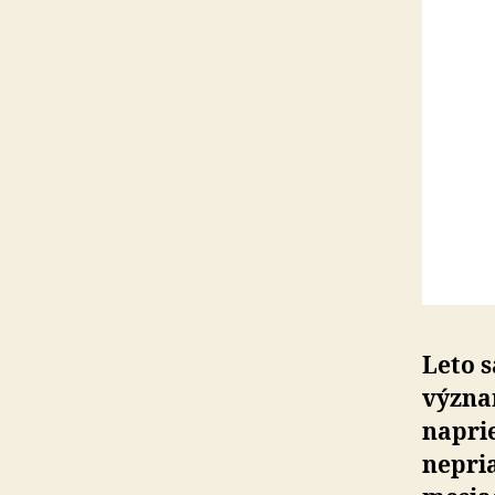
Leto s
význam
napri
nepria