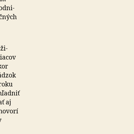
d­ni­
č­ných
ži­
siacov
kor
vádzok
 roku
ohľadniť
ť aj
hovorí
y