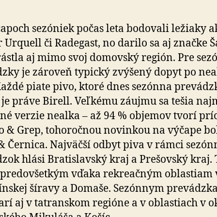
apoch sezóniek počas leta bodovali ležiaky a
r Urquell či Radegast, no darilo sa aj značke Š
rástla aj mimo svoj domovský región. Pre se­z
zky je zároveň typický zvýšený dopyt po nea
Každé piate pivo, ktoré dnes sezónna pre­vádz
 je práve Birell. Veľkému záujmu sa tešia na
né verzie nealka – až 94 % objemov tvorí prí
 & Grep, toho­ročnou novinkou na výčape bo
& Černica. Naj­väčší odbyt piva v rámci sezó
dzok hlási Bra­tis­lav­ský kraj a Pre­šov­ský kraj.
pre­do­všetkým vďaka rekreačným oblastiam 
ínskej šíravy a Domaše. Sezónnym prevádzk
rí aj v ta­tran­skom regióne a v oblastiach v o