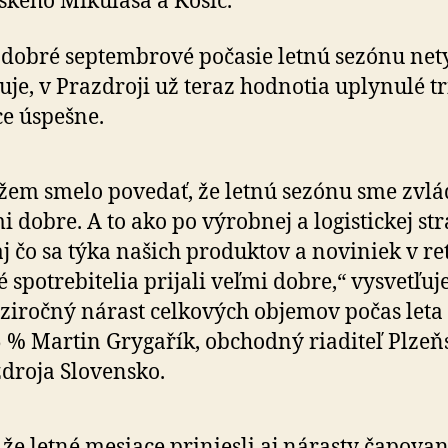
ského Mikuláša a Košíc.
 dobré septembrové počasie letnú sezónu net
uje, v Prazdroji už teraz hodnotia uplynulé tr
e úspešne.
em smelo povedať, že letnú sezónu sme zvlá
i dobre. A to ako po výrobnej a logistickej st
aj čo sa týka našich produktov a noviniek v ret
é spotrebitelia prijali veľmi dobre,“ vysvetľuj
iročný nárast celkových objemov počas leta
5 % Martin Grygařík, obchodný riaditeľ Plze
droja Slovensko.
 že letné mesiace priniesli aj nárasty ča­po­va­