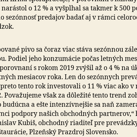
narástol o 12 % a vyšplhal sa takmer k 500 po
o sezónnosť predajov badať aj v rámci celo­ro
dzok.
ované pivo sa čoraz viac stáva sezónnou zá­le­
ou. Podiel jeho kon­zu­mácie počas letných me
 po­rov­naní s rokom 2019 zvýšil až o 4 % na ú
tných mesiacov roka. Len do se­zón­nych pre
preto tento rok investovali o 11 % viac ako v
. Po­va­žu­jeme však za dô­le­žité tento trend z
o bu­dúcna a ešte inten­zív­nejšie sa naň zamera
mci podpory našich obchodných partnerov,“ 
islav Kubiš, obchodný riaditeľ pre pre­vádzk
štau­rácie, Plzeňský Prazdroj Slovensko.