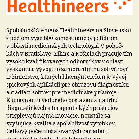
Spoločnosť Siemens Healthineers na Slovensku
s počtom vyše 800 zamestnancov je lídrom
v oblasti me­di­cín­skych tech­no­ló­gií. V po­boč­
kách v Bratislave, Žiline a Košiciach pracuje tím
vysoko kva­li­fi­ko­va­ných odbor­níkov v oblasti
výskumu a vývoja so za­me­ra­ním na softvérové
inžinierstvo, ktorých hlavným cieľom je vývoj
špičkových aplikácií pre obrazovú diag­nos­tiku
a ria­diaci softvér pre me­di­cín­ske prístroje.
K upev­neniu vedúceho postavenia na trhu
diagnostických a tera­peu­tic­kých prístrojov
prispievajú najmä inovácie, neustále sa
zvyšujúca kvalita a spo­ľah­livosť výrobkov.
Celkový počet inšta­lo­va­ných zariadení