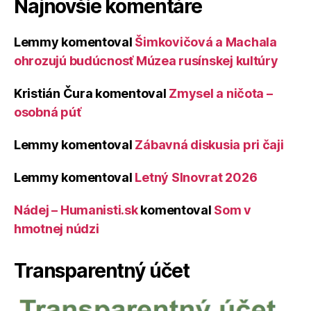
Najnovšie komentáre
Lemmy
komentoval
Šimkovičová a Machala
ohrozujú budúcnosť Múzea rusínskej kultúry
Kristián Čura
komentoval
Zmysel a ničota –
osobná púť
Lemmy
komentoval
Zábavná diskusia pri čaji
Lemmy
komentoval
Letný Slnovrat 2026
Nádej – Humanisti.sk
komentoval
Som v
hmotnej núdzi
Transparentný účet