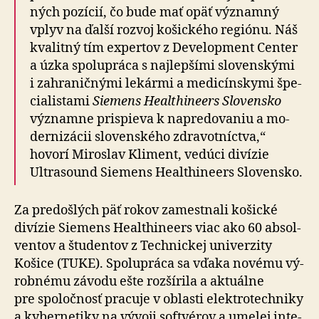
ných pozícií, čo bude mať opäť významný
vplyv na ďalší rozvoj košického regiónu. Náš
kva­litný tím expertov z Deve­lop­ment Center
a úzka spolu­práca s naj­lepšími slovenskými
i zahra­nič­nými lekármi a me­di­cín­skymi špe­
cia­listami
Siemens Healthineers Slovensko
významne prispieva k na­pre­do­vaniu a mo­
der­ni­zácii slovenského zdra­vot­níctva,“
hovorí Miroslav Kliment, vedúci divízie
Ultrasound Siemens Healthineers Slovensko.
Za predošlých päť rokov zamestnali košické
divízie Siemens Healthineers viac ako 60 absol­
ventov a štu­dentov z Tech­nickej uni­ver­zity
Košice (TUKE). Spolu­práca sa vďaka novému vý­
rob­nému závodu ešte roz­ší­rila a ak­tu­álne
pre spo­loč­nosť pracuje v oblasti elektro­tech­niky
a ky­ber­ne­tiky na vý­voji softvérov a umelej inte­