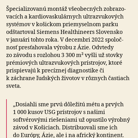
Špecializovanú montáž všeobecných zobra­zo­
va­cích a kar­dio­vas­ku­lár­nych ultra­zvu­ko­vých
systémov v ko­šickom prie­my­selnom parku
odštartoval Siemens Healthineers Slovensko
v ja­nu­ári tohto roka. V de­cem­bri 2022 spo­loč­
nosť presťa­ho­vala výrobu z Ázie. Odvtedy
zo závodu s roz­lo­hou 3 300 m² vyšli už stovky
prémiových ultra­zvu­kových prístrojov, ktoré
prispievajú k pre­cíznej diagnostike či
k záchrane ľudských životov v rôznych častiach
sveta.
„Dosiahli sme prvú dôležitú métu a prvých
1 000 kusov USG prístrojov s našimi
softvérovými rie­še­niami už opustilo výrobný
závod v Košiciach. Distribuovali sme ich
do Európy, Ázie, ale i na africký kon­ti­nent.