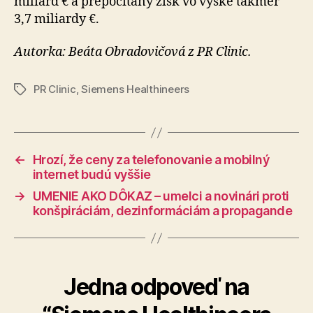
miliárd € a pre­po­čí­taný zisk vo výške takmer
3,7 miliardy €.
Autorka: Beáta Obradovičová z PR Clinic.
PR Clinic
,
Siemens Healthineers
Značky
←
Hrozí, že ceny za telefonovanie a mobilný
internet budú vyššie
→
UMENIE AKO DÔKAZ – umelci a novinári proti
konšpiráciám, dezinformáciám a propagande
Jedna odpoveď na