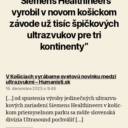
“Siemens Healthineers
vyrobil v novom košickom
závode už tisíc špičkových
ultrazvukov pre tri
kontinenty”
V Košiciach vyrábame svetovú novinku medzi
hovorí:
ultrazvukmi – Humanisti.sk
16. decembra 2023 o 9:46
[…] od spustenia výroby jedinečných ultra­zvu­
ko­vých za­ria­dení Siemens Healthineers v ko­šic­
kom prie­my­sel­nom parku sa môže slovenská
divízia Ultrasound pochváliť […]