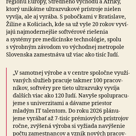
regiónu Európy, Stredného východu a Afriky,
ktorý uni­kátne ultra­zvu­kové prístroje nielen
vyvíja, ale aj vyrába. S po­boč­kami v Bra­tis­lave,
Žiline a Ko­ši­ciach, kde sa už vyše 20 rokov vy­ví­
jajú naj­mo­der­nejšie soft­vé­rové rie­šenia
a systémy pre me­di­cínske tech­no­lógie, spolu
s vý­rob­ným závodom vo vý­chod­nej metro­pole
Slovenska zamestnáva už viac ako tisíc ľudí.
„V samotnej výrobe a v centre spo­ločne vyu­ží­
va­ných služieb pra­cuje takmer 100 pra­cov­
níkov, softvéry pre tieto ultra­zvuky vyvíja
ďalších viac ako 120 ľudí. Navyše spolu­pra­cu­
jeme s uni­ver­zi­tami a dá­vame priestor
mladým IT talentom. Do roku 2026 plá­nu­
jeme vyrábať až 7-tisíc prémiových prístrojov
ročne, zvý­šená výroba si vyžiada na­vý­šenie
počtu zamestnancov a vznik nových pra­cov­