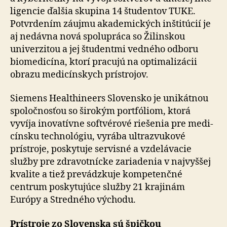
li­gencie ďalšia skupina 14 študentov TUKE.
Potvrdením záujmu akademických inštitúcií je
aj nedávna nová spolu­práca so Žilinskou
univerzitou a jej študentmi vedného odboru
biomedicína, ktorí pracujú na opti­ma­li­zácii
obrazu medicínskych prístrojov.
Siemens Healthineers Slovensko je unikátnou
spoločnosťou so ši­ro­kým portfóliom, ktorá
vyvíja ino­va­tívne softvérové riešenia pre me­di­
cínsku tech­no­lógiu, vyrába ultra­zvu­kové
prístroje, poskytuje servisné a vzde­lá­vacie
služby pre zdra­vot­nícke za­ria­denia v naj­vyššej
kvalite a tiež prevádzkuje kom­pe­ten­čné
centrum posky­tu­júce služby 21 krajinám
Európy a Stredného východu.
Prístroje zo Slovenska sú špičkou