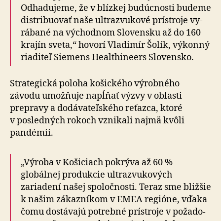
Odha­du­jeme, že v blízkej bu­dúc­nosti budeme
distribuovať naše ultra­zvu­kové prístroje vy­
rá­bané na vý­chod­nom Slovensku až do 160
krajín sveta,“ hovorí Vladimír Šolík, výkonný
riaditeľ Siemens Healthineers Slovensko.
Strategická poloha košického výrobného
závodu umožňuje napĺňať výzvy v oblasti
prepravy a do­dá­va­teľ­ského reťazca, ktoré
v posledných rokoch vznikali najmä kvôli
pandémii.
„Výroba v Košiciach pokrýva až 60 %
globálnej pro­dukcie ultra­zvu­ko­vých
zariadení našej spo­loč­nosti. Teraz sme bližšie
k našim zákazníkom v EMEA regióne, vďaka
čomu dostávajú potrebné prístroje v po­ža­do­