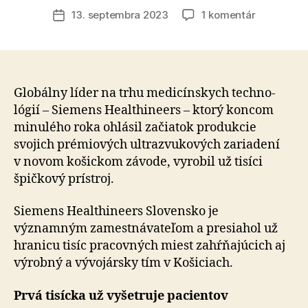
článku
na
13. septembra 2023
1 komentár
Dátum
Siemens
článku
Healthinee
vyrobil
v
novom
Globálny líder na trhu me­di­cín­skych tech­no­
košickom
lógií – Siemens Healthineers – ktorý koncom
závode
minulého roka ohlásil začiatok pro­dukcie
už
svojich prémiových ultra­zvu­ko­vých za­ria­dení
tisíc
v novom košickom závode, vyrobil už tisíci
špičkovýc
špičkový prístroj.
ultrazvuko
pre
Siemens Healthineers Slovensko je
tri
kontinenty
významným za­mestná­va­te­ľom a pre­sia­hol už
hra­nicu tisíc pra­cov­ných miest zahŕňa­jú­cich aj
výrobný a vý­vo­jársky tím v Ko­ši­ciach.
Prvá tisícka už vyšetruje pacientov