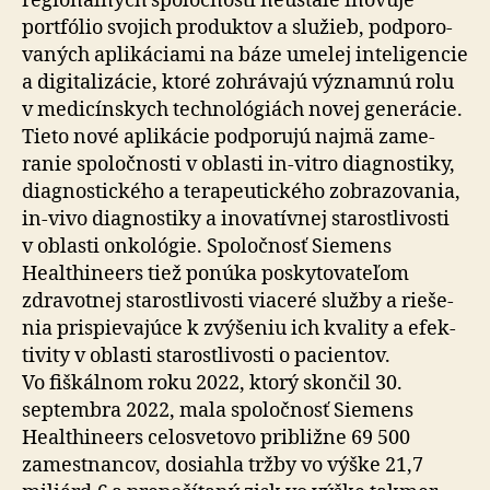
regionálnych spo­loč­ností neustále inovuje
portfólio svojich produktov a služieb, pod­po­ro­
va­ných aplikáciami na báze umelej inte­li­gencie
a di­gi­ta­li­zácie, ktoré zohrávajú významnú rolu
v me­di­cín­skych tech­no­ló­giách novej ge­ne­rácie.
Tieto nové aplikácie pod­po­rujú najmä za­me­
ranie spoločnosti v oblasti in-vitro diag­nos­tiky,
diag­nos­tického a tera­peu­tického zobra­zo­vania,
in-vivo diagnostiky a inovatívnej starostlivosti
v oblasti onkológie. Spoločnosť Siemens
Healthineers tiež ponúka posky­to­va­teľom
zdravotnej starostlivosti viaceré služby a rie­še­
nia prispie­va­júce k zvý­šeniu ich kvality a efek­
ti­vity v oblasti starostlivosti o pacientov.
Vo fiškálnom roku 2022, ktorý skončil 30.
septembra 2022, mala spoločnosť Siemens
Healthineers celo­sve­tovo približne 69 500
zamestnancov, dosiahla tržby vo výške 21,7