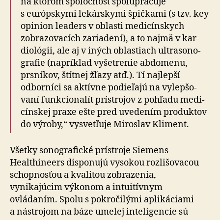
na ktorom spoločnosť spolu­pra­cuje
s európskymi lekárskymi špičkami (s tzv. key
opinion leaders v oblasti me­di­cín­skych
zobra­zo­vacích zariadení), a to najmä v kar­
dio­lógii, ale aj v iných oblastiach ultra­so­no­
grafie (napríklad vyšetrenie abdomenu,
prsníkov, štítnej žľazy atď.). Tí najlepší
odborníci sa aktívne podieľajú na vy­lep­šo­
vaní funkcionalít prístrojov z pohľadu me­di­
cín­skej praxe ešte pred uve­dením pro­duktov
do výroby,“ vysvetľuje Miroslav Kliment.
Všetky sonografické prístroje Siemens
Healthineers disponujú vysokou roz­li­šo­va­cou
schop­nosťou a kva­litou zobrazenia,
vynikajúcim výkonom a in­tu­i­tív­nym
ovládaním. Spolu s po­kro­či­lými aplikáciami
a nástrojom na báze umelej inte­li­gencie sú