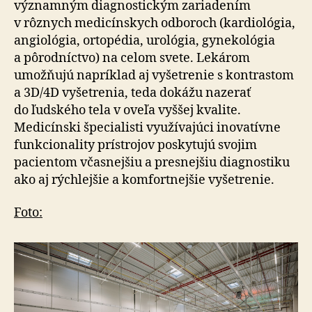
významným diagnostickým zariadením
v rôznych medicínskych odboroch (kardiológia,
angiológia, ortopédia, urológia, gyne­ko­lógia
a pôrodníctvo) na celom svete. Lekárom
umožňujú napríklad aj vyšetrenie s kontrastom
a 3D/4D vyšetrenia, teda dokážu nazerať
do ľudského tela v oveľa vyššej kvalite.
Medicínski špecialisti využívajúci inovatívne
funkcionality prístrojov poskytujú svojim
pacientom včasnejšiu a presnejšiu diagnostiku
ako aj rýchlejšie a kom­fortnejšie vy­še­tre­nie.
Foto: