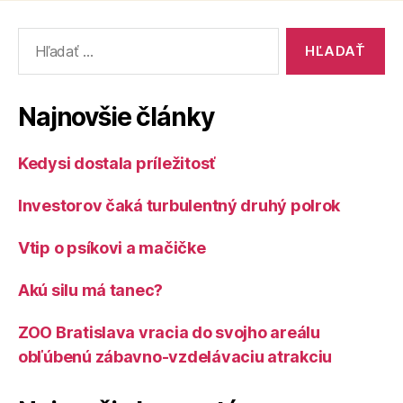
Vyhľadať:
Najnovšie články
Kedysi dostala príležitosť
Investorov čaká turbulentný druhý polrok
Vtip o psíkovi a mačičke
Akú silu má tanec?
ZOO Bratislava vracia do svojho areálu
obľúbenú zábavno-vzdelávaciu atrakciu