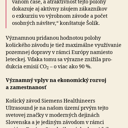
va­nom čase, a atrak­tív­nosť tejto polohy
dokazuje aj aktívny záujem zákazníkov
o exkurziu vo vý­rob­nom závode a počet
osobných návštev,“ konštatuje Šolík.
Významnou pridanou hodnotou polohy
košického závodu je tiež maxi­málne vyu­ží­vanie
pozemnej dopravy v rámci Európy namiesto
leteckej. Vďaka tomu sa výrazne znížila pro­
dukcia emisií CO
– o viac ako 90 %.
2
Významný vplyv na ekonomický rozvoj
a zamestnanosť
Košický závod Siemens Healthineers
Ultrasound je na našom území prvým tejto
svetovej značky v mo­der­ných dejinách
Slovenska a je jediným závodom v rámci