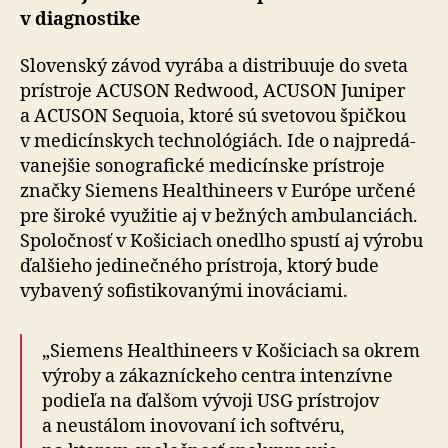
v diagnostike
Slovenský závod vyrába a distribuuje do sveta
prístroje ACUSON Redwood, ACUSON Juniper
a ACUSON Sequoia, ktoré sú svetovou špičkou
v me­di­cín­skych tech­no­ló­giách. Ide o naj­pre­dá­
va­nejšie sono­grafické me­di­cínske prístroje
značky Siemens Healthineers v Európe určené
pre ši­ro­ké využitie aj v bež­ných ambu­lan­ciách.
Spoločnosť v Košiciach onedlho spustí aj výrobu
ďalšieho je­di­neč­ného prístroja, ktorý bude
vybavený sofisti­ko­va­nými ino­vá­ciami.
„Siemens Healthineers v Košiciach sa okrem
výroby a zá­kaz­níckeho centra inten­zívne
podieľa na ďalšom vývoji USG prístrojov
a neustálom ino­vo­vaní ich softvéru,