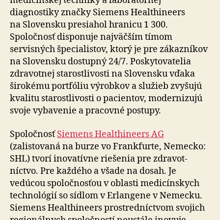
medicínskej techniky a la­bo­ra­tórnej
diagnostiky značky Siemens Healthineers
na Slo­ven­sku presiahol hranicu 1 300.
Spoločnosť disponuje naj­väčším tímom
servisných špecialistov, ktorý je pre zá­kaz­níkov
na Slo­ven­sku dostupný 24/7. Posky­to­va­telia
zdravotnej starostlivosti na Slo­ven­sku vďaka
širokému portfóliu výrobkov a služieb zvy­šujú
kvalitu starostlivosti o pacientov, mo­der­ni­zujú
svoje vybavenie a pra­covné postupy.
Spoločnosť
Siemens Healthineers AG
(zalistovaná na burze vo Frankfurte, Nemecko:
SHL) tvorí ino­va­tívne rie­šenia pre zdra­vot­
níctvo. Pre každého a všade na dosah. Je
vedúcou spo­loč­nos­ťou v oblasti me­di­cín­skych
tech­no­lógií so sídlom v Erlangene v Nemecku.
Siemens Healthineers prostredníctvom svojich