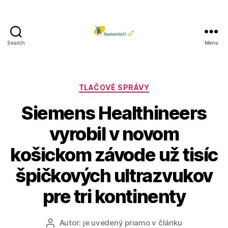
Search
Menu
Humanisti.sk
Kategórie
TLAČOVÉ SPRÁVY
Siemens Healthineers
vyrobil v novom
košickom závode už tisíc
špičkových ultrazvukov
pre tri kontinenty
Autor:
je uvedený priamo v článku
Autor