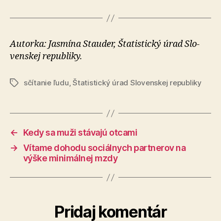
Autorka: Jasmína Stauder, Šta­tistický úrad Slo­
venskej re­pub­li­ky.
sčítanie ľudu
,
Štatistický úrad Slovenskej republiky
Značky
←
Kedy sa muži stávajú otcami
→
Vítame dohodu sociálnych partnerov na
výške minimálnej mzdy
Pridaj komentár