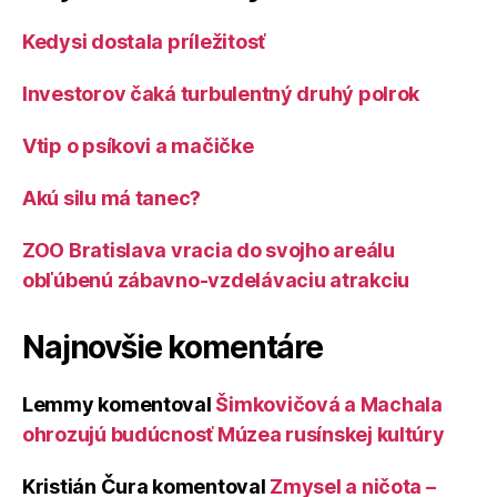
Kedysi dostala príležitosť
Investorov čaká turbulentný druhý polrok
Vtip o psíkovi a mačičke
Akú silu má tanec?
ZOO Bratislava vracia do svojho areálu
obľúbenú zábavno-vzdelávaciu atrakciu
Najnovšie komentáre
Lemmy
komentoval
Šimkovičová a Machala
ohrozujú budúcnosť Múzea rusínskej kultúry
Kristián Čura
komentoval
Zmysel a ničota –