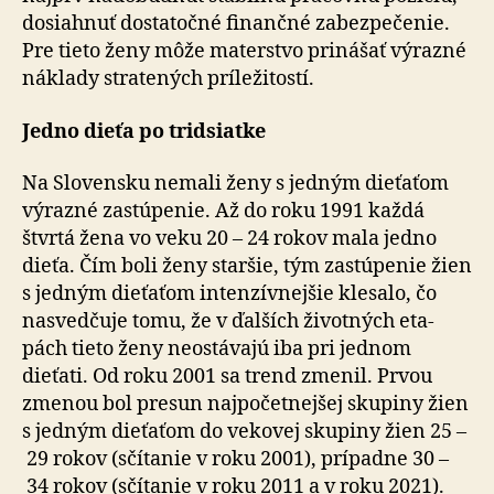
dosiahnuť dosta­točné fi­nan­čné za­bez­pe­če­nie.
Pre tieto ženy môže ma­ter­stvo pri­ná­šať vý­raz­né
náklady stra­te­ných prí­le­ži­tostí.
Jedno dieťa po trid­siatke
Na Slovensku nemali ženy s jed­ným die­ťa­ťom
vý­raz­né zastú­penie. Až do roku 1991 každá
štvrtá žena vo veku 20 – 24 rokov mala jedno
dieťa. Čím boli ženy staršie, tým zastú­penie žien
s jed­ným die­ťa­ťom inten­zív­nej­šie kle­salo, čo
nasved­čuje tomu, že v ďal­ších ži­vot­ných eta­
pách tieto ženy ne­ostá­vajú iba pri jed­nom
dieťati. Od roku 2001 sa trend zmenil. Prvou
zmenou bol presun naj­po­čet­nej­šej skupiny žien
s jed­ným dieťaťom do ve­ko­vej skupiny žien 25 –
29 rokov (sčí­tanie v roku 2001), prí­pad­ne 30 –
34 rokov (sčí­tanie v roku 2011 a v roku 2021).