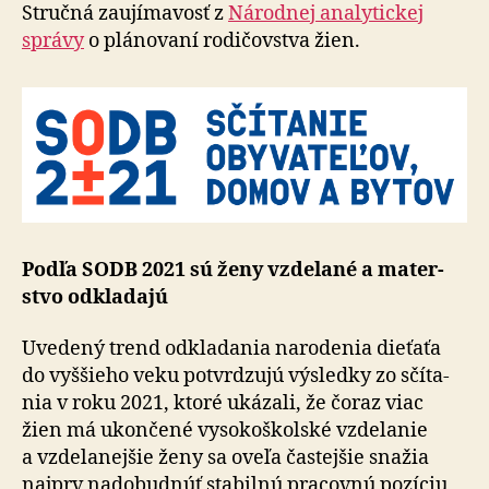
matkam
Stručná zaujímavosť z
Ná­rod­nej ana­ly­tic­kej
správy
o plá­no­vaní ro­di­čov­stva žien.
Podľa SODB 2021 sú ženy vzde­lané a ma­ter­
stvo od­kla­dajú
Uvedený trend odkladania na­ro­de­nia die­ťaťa
do vyš­šieho veku potvr­dzujú výsledky zo sčí­ta­
nia v roku 2021, ktoré uká­zali, že čoraz viac
žien má ukon­čené vy­so­ko­škol­ské vzde­la­nie
a vzde­la­nej­šie ženy sa oveľa čas­tej­šie snažia
naj­prv na­do­bud­núť sta­bilnú pra­cov­nú po­zí­ciu,