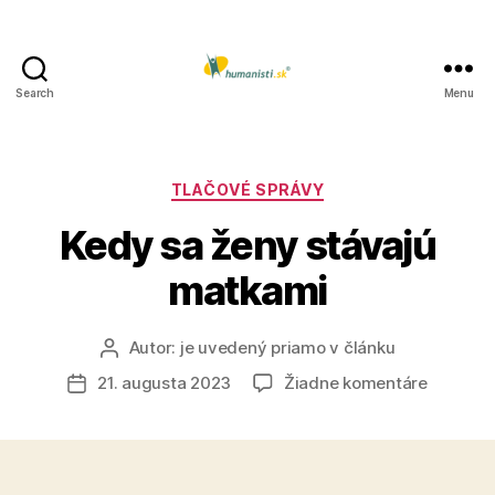
Search
Menu
Humanisti.sk
Kategórie
TLAČOVÉ SPRÁVY
Kedy sa ženy stávajú
matkami
Autor:
je uvedený priamo v článku
Autor
článku
na
21. augusta 2023
Žiadne komentáre
Dátum
Kedy
článku
sa
ženy
stávajú