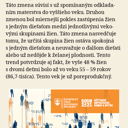
Táto zmena súvisí s už spo­mí­na­ným od­kla­da­
ním ma­ter­stva do vyš­šieho veku. Druhou
zmenou bol mier­nejší pokles zastú­penia žien
s jed­ným die­ťa­ťom medzi jed­not­li­vými ve­ko­
vými sku­pi­nami žien. Táto zmena nasved­čuje
tomu, že určitá sku­pina žien ostáva spo­kojná
s jed­ným die­ťa­ťom a ne­u­va­žuje o ďal­šom dieťati
alebo už ne­dôj­de k že­la­nej plod­nosti. Tento
trend potvr­dzuje aj fakt, že vyše 48 % žien
s dvomi deťmi bolo až vo veku 55 – 59 rokov
(86,7-ti­síca). Tento vek je už po­re­pro­duk­čný.