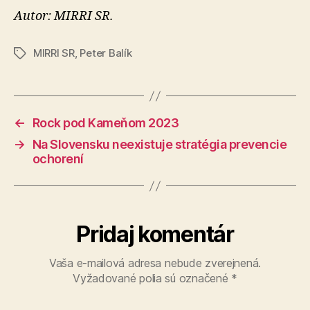
Autor: MIRRI SR.
MIRRI SR
,
Peter Balík
Značky
←
Rock pod Kameňom 2023
→
Na Slovensku neexistuje stratégia prevencie
ochorení
Pridaj komentár
Vaša e-mailová adresa nebude zverejnená.
Vyžadované polia sú označené
*