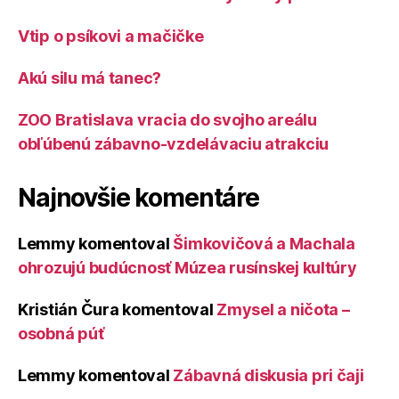
Vtip o psíkovi a mačičke
Akú silu má tanec?
ZOO Bratislava vracia do svojho areálu
obľúbenú zábavno-vzdelávaciu atrakciu
Najnovšie komentáre
Lemmy
komentoval
Šimkovičová a Machala
ohrozujú budúcnosť Múzea rusínskej kultúry
Kristián Čura
komentoval
Zmysel a ničota –
osobná púť
Lemmy
komentoval
Zábavná diskusia pri čaji