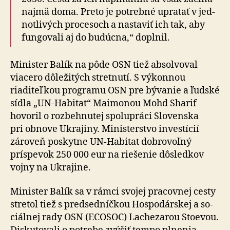
najmä doma. Preto je potrebné upratať v jed­
not­livých pro­ce­soch a nastaviť ich tak, aby
fun­go­vali aj do bu­dúcna,“ doplnil.
Minister Balík na pôde OSN tiež absolvoval
viacero dôležitých stretnutí. S výkonnou
riaditeľkou programu OSN pre bý­va­nie a ľudské
sídla „UN-Habitat“ Maimonou Mohd Sharif
hovoril o roz­beh­nutej spolu­práci Slovenska
pri ob­no­ve Ukrajiny. Ministerstvo investícií
zároveň poskytne UN-Habitat dobro­voľný
príspevok 250 000 eur na rie­še­nie dôsledkov
vojny na Ukra­jine.
Minister Balík sa v rámci svojej pracovnej cesty
stretol tiež s pred­sed­níčkou Hospo­dárskej a so­
ciál­nej rady OSN (ECOSOC) Lachezarou Stoevou.