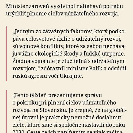
Minister zároveň vyzdvihol naliehavú potrebu
urýchliť plnenie cieľov udržateľného rozvoja.
„Jedným zo závažných faktorov, ktorý pod­ko­
páva celo­sve­tové úsilie o udr­ža­teľný rozvoj,
sú voj­nové kon­flikty, ktoré za sebou ne­chá­va­
jú vážne eko­lo­gické škody a ľudské utrpenie.
Žiadna vojna nie je zlu­či­teľná s udr­ža­teľným
rozvojom,“ zdôraznil minister Balík a odsúdil
ruskú agresiu voči Ukrajine.
„Tento týždeň prezentujeme správu
o pokroku pri plnení cieľov udržateľného
rozvoja na Slo­ven­sku. Je zrejmé, že na glo­bál­
nej úrovni je prakticky nemožné dosiahnuť
ciele, ktoré sme si spo­loč­ne nasta­vili do roku
2030. Cesta za ich napĺňaním sa však začína