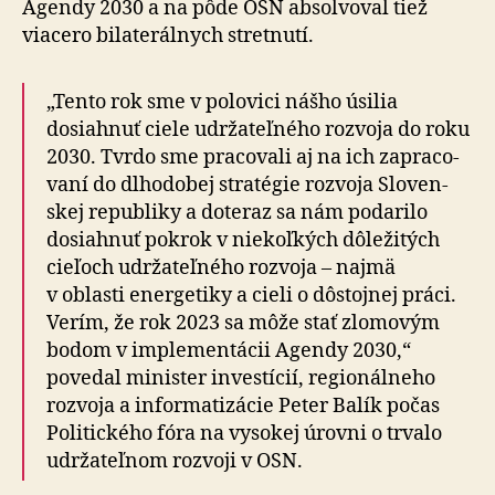
Agendy 2030 a na pôde OSN absolvoval tiež
viacero bilaterálnych stretnutí.
„Tento rok sme v polovici nášho úsilia
dosiahnuť ciele udržateľného rozvoja do roku
2030. Tvrdo sme pracovali aj na ich za­pra­co­
vaní do dlho­dobej stratégie rozvoja Slo­ven­
skej re­pub­liky a do­te­raz sa nám podarilo
dosiahnuť pokrok v nie­koľ­kých dôležitých
cieľoch udr­ža­teľ­ného rozvoja – najmä
v oblasti ener­ge­tiky a cieli o dôstojnej práci.
Verím, že rok 2023 sa môže stať zlomovým
bodom v im­ple­men­tácii Agendy 2030,“
povedal minister investícií, re­gio­nál­neho
roz­voja a in­for­ma­ti­zácie Peter Balík počas
Politického fóra na vy­so­kej úrovni o trvalo
udr­ža­teľ­nom rozvoji v OSN.