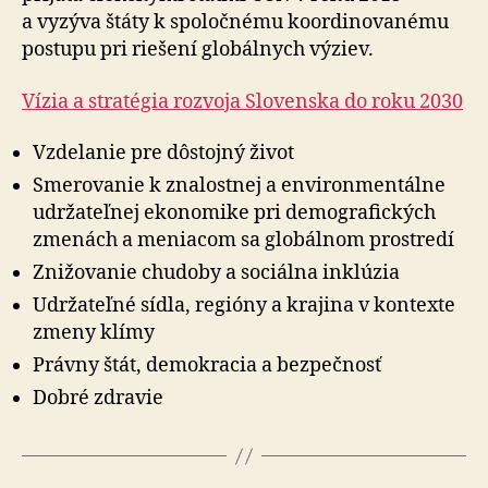
a vyzýva štáty k spo­loč­nému koor­di­no­va­nému
postupu pri rie­še­ní glo­bál­nych výziev.
Vízia a stratégia rozvoja Slovenska do roku 2030
Vzdelanie pre dôstojný život
Smerovanie k znalostnej a envi­ron­men­tálne
udržateľnej eko­no­mike pri de­mogra­fických
zmenách a me­nia­com sa globálnom prostredí
Znižovanie chudoby a sociálna inklúzia
Udržateľné sídla, regióny a krajina v kon­texte
zmeny klímy
Právny štát, demo­kracia a bez­peč­nosť
Dobré zdravie