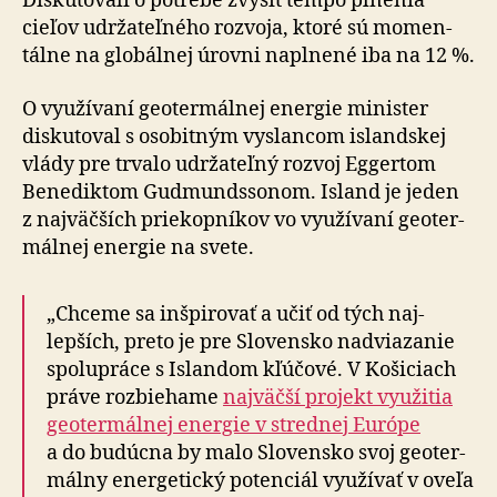
Diskutovali o potrebe zvýšiť tempo plnenia
cieľov udržateľného rozvoja, ktoré sú mo­men­
tálne na glo­bál­nej úrovni naplnené iba na 12 %.
O využívaní geotermálnej energie minister
diskutoval s osobitným vyslancom islandskej
vlády pre trvalo udržateľný rozvoj Eggertom
Benediktom Gudmundssonom. Island je jeden
z naj­väčších prie­kop­níkov vo vy­u­ží­vaní geo­ter­
mál­nej energie na svete.
„Chceme sa inšpirovať a učiť od tých naj­
lepších, preto je pre Slo­ven­sko nad­via­zanie
spolu­práce s Islandom kľúčové. V Košiciach
práve roz­bie­hame
naj­väčší projekt využitia
geo­ter­málnej energie v strednej Európe
a do bu­dúcna by malo Slo­ven­sko svoj geo­ter­
málny ener­ge­tický po­ten­ciál vyu­ží­vať v oveľa