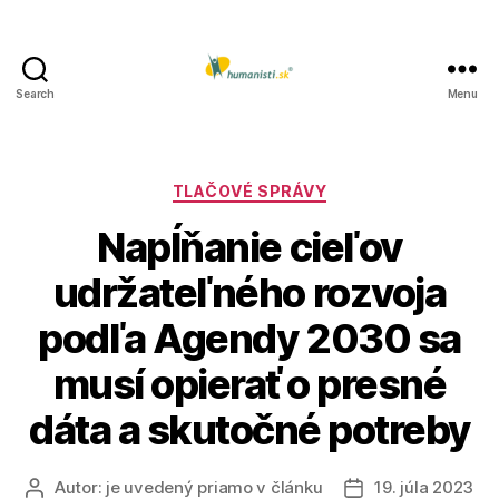
Search
Menu
Humanisti.sk
Kategórie
TLAČOVÉ SPRÁVY
Napĺňanie cieľov
udržateľného rozvoja
podľa Agendy 2030 sa
musí opierať o presné
dáta a skutočné potreby
Autor:
je uvedený priamo v článku
19. júla 2023
Autor
Dátum