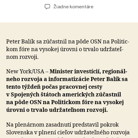
článku
článku
na
Žiadne komentáre
Napĺňanie
cieľov
udržateľného
rozvoja
podľa
Peter Balík sa zúčastnil na pôde OSN na Po­li­tic­
Agendy
kom fóre na vy­so­kej úrovni o trvalo udr­ža­teľ­
2030
nom rozvoji.
sa
musí
New York/USA –
Minister investícií, re­gio­nál­
opierať
neho roz­voja a in­for­ma­ti­zácie Peter Balík sa
o
tento týždeň počas pracovnej cesty
presné
v Spojených štátoch amerických zúčastnil
dáta
a
na pôde OSN na Po­li­tic­kom fóre na vy­so­kej
skutočné
úrovni o trvalo udr­ža­teľ­nom rozvoji.
potreby
Na plenárnom zasadnutí predstavil pokrok
Slovenska v plnení cieľov udržateľného rozvoja