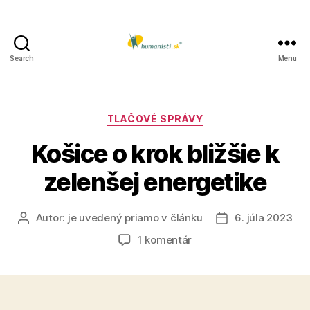
Search
Menu
Humanisti.sk
Kategórie
TLAČOVÉ SPRÁVY
Košice o krok bližšie k
zelenšej energetike
Autor:
je uvedený priamo v článku
6. júla 2023
Autor
Dátum
článku
článku
na
1 komentár
Košice
o
krok
bližšie