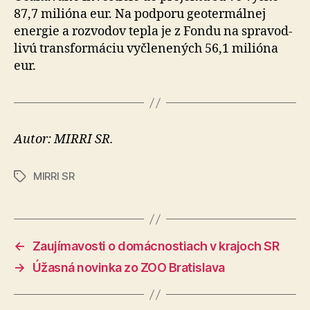
87,7 milióna eur. Na podporu geo­ter­málnej
energie a rozvodov tepla je z Fondu na spra­vod­
livú trans­for­máciu vyčlenených 56,1 milióna
eur.
Autor: MIRRI SR.
MIRRI SR
Značky
←
Zaujímavosti o domácnostiach v krajoch SR
→
Úžasná novinka zo ZOO Bratislava