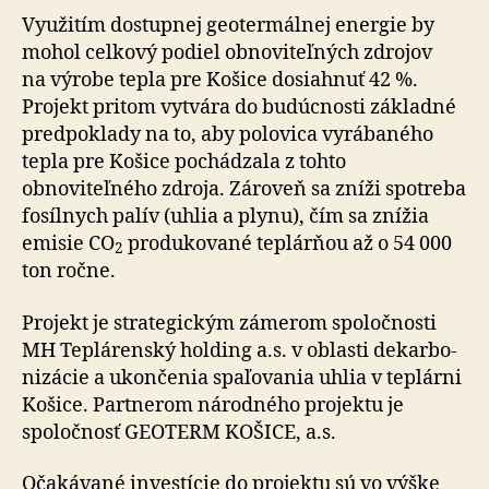
Využitím dostupnej geotermálnej energie by
mohol celkový podiel obnoviteľných zdrojov
na výrobe tepla pre Košice dosiahnuť 42 %.
Projekt pritom vytvára do bu­dúc­nosti základné
pred­po­klady na to, aby polovica vyrábaného
tepla pre Košice pochádzala z tohto
obnoviteľného zdroja. Zároveň sa zníži spotreba
fosílnych palív (uhlia a plynu), čím sa znížia
emisie CO
produkované teplárňou až o 54 000
2
ton ročne.
Projekt je strategickým zámerom spoločnosti
MH Teplárenský holding a.s. v oblasti de­kar­bo­
ni­zácie a ukončenia spaľovania uhlia v teplárni
Košice. Partnerom národného projektu je
spoločnosť GEOTERM KOŠICE, a.s.
Očakávané investície do projektu sú vo výške