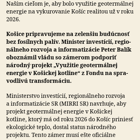
k
Naším cieľom je, aby bolo využitie geo­ter­málnej
zelenšej
energie na vy­ku­ro­va­nie Košíc realitou už v roku
energetike
2026.
Košice pripravujeme na zelenšiu budúcnosť
bez fosílnych palív. Minister investícií, re­gio­
nál­neho rozvoja a in­for­ma­ti­zácie Peter Balík
oboznámil vládu so zámerom podporiť
národný projekt „Využitie geo­ter­mál­nej
energie v Košickej kotline“ z Fondu na spra­
vod­livú trans­for­máciu.
Ministerstvo investícií, regionálneho rozvoja
a in­for­ma­ti­zácie SR (MIRRI SR) navrhuje, aby
projekt geo­ter­mál­nej energie v Košickej
kotline, ktorý má od roku 2026 do Košíc priniesť
ekologické teplo, dostal status národného
projektu. Tento zámer musí ešte oficiálne