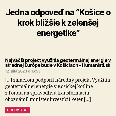
Jedna odpoveď na “Košice o
krok bližšie k zelenšej
energetike”
Najväčší projekt využitia geotermálnej energie v
ho
strednej Európe bude v Košiciach – Humanisti.sk
12. júla 2023 o 16:53
[…] zámerom podporiť národný projekt Využitia
geo­ter­mál­nej energie v Košickej kotline
z Fondu na spra­vod­livú trans­for­máciu
oboznámil minister investícií Peter […]
ODPOVEDAŤ