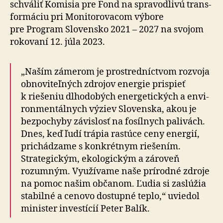
schváliť Komisia pre Fond na spra­vod­livú trans­
for­máciu pri Mo­ni­to­ro­va­com výbore
pre Program Slovensko 2021 – 2027 na svojom
rokovaní 12. júla 2023.
„Naším zámerom je prostredníctvom rozvoja
obnoviteľných zdrojov energie prispieť
k riešeniu dlho­dobých energetických a en­vi­
ron­men­tálnych výziev Slovenska, akou je
bez­po­chy­by závislosť na fosílnych palivách.
Dnes, keď ľudí trápia rastúce ceny energií,
prichádzame s konkrétnym riešením.
Strategickým, ekologickým a zároveň
rozumným. Využívame naše prírodné zdroje
na pomoc našim občanom. Ľudia si zaslúžia
stabilné a cenovo dostupné teplo,“ uviedol
minister investícií Peter Balík.