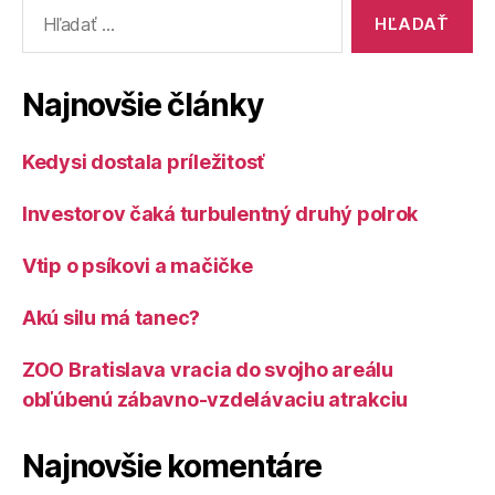
Vyhľadať:
Najnovšie články
Kedysi dostala príležitosť
Investorov čaká turbulentný druhý polrok
Vtip o psíkovi a mačičke
Akú silu má tanec?
ZOO Bratislava vracia do svojho areálu
obľúbenú zábavno-vzdelávaciu atrakciu
Najnovšie komentáre