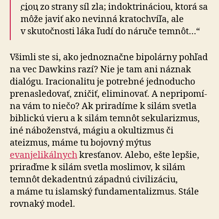
ciou
zo strany síl zla; in­dok­tri­ná­ciou, ktorá sa
môže javiť ako nevinná krato­chvíľa, ale
v sku­toč­nosti láka ľudí do náruče temnôt…“
Všimli ste si, ako jedno­značne bi­po­lárny pohľad
na vec Dawkins razí? Nie je tam ani náznak
dialógu. Ira­cio­na­li­tu je potrebné jedno­ducho
pre­nasle­do­vať, zničiť, eli­mi­no­vať. A ne­pri­po­mí­
na vám to niečo? Ak pri­ra­díme k silám svetla
biblickú vieru a k silám temnôt se­ku­la­riz­mus,
iné náboženstvá, mágiu a okul­tiz­mus či
ateizmus, máme tu bojovný mýtus
evanjelikálnych
kresťanov. Alebo, ešte lepšie,
pri­raďme k silám svetla moslimov, k silám
temnôt dekadentnú západnú ci­vi­li­zá­ciu,
a máme tu islamský fun­da­men­ta­liz­mus. Stále
rovnaký model.