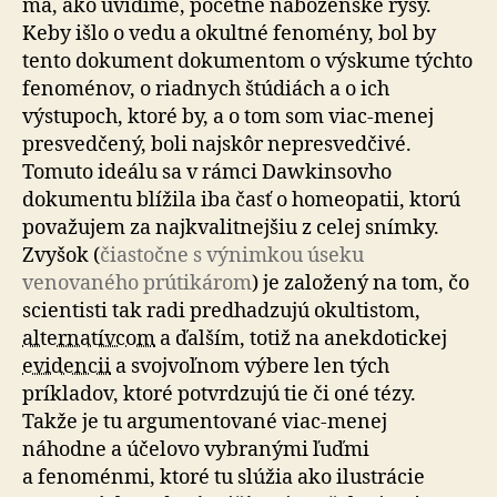
má, ako uvidíme, početné náboženské rysy.
Keby išlo o vedu a okultné fenomény, bol by
tento dokument dokumentom o výskume týchto
fenoménov, o riadnych štúdiách a o ich
výstupoch, ktoré by, a o tom som viac-menej
presvedčený, boli najskôr ne­presved­čivé.
Tomuto ideálu sa v rámci Dawkinsovho
dokumentu blížila iba časť o homeo­patii, ktorú
považujem za naj­kva­lit­nej­šiu z celej snímky.
Zvyšok (
čiastočne s výnimkou úseku
venovaného prútikárom
) je založený na tom, čo
scientisti tak radi predhadzujú okultistom,
alter­na­tív­com
a ďalším, totiž na anek­do­tickej
evidencii
a svoj­voľnom výbere len tých
príkladov, ktoré potvrdzujú tie či oné tézy.
Takže je tu argumentované viac-menej
náhodne a účelovo vybranými ľuďmi
a fenoménmi, ktoré tu slúžia ako ilustrácie