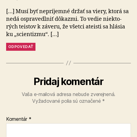
[…] Musí byť nepríjemné držať sa viery, ktorá sa
nedá ospra­ve­dl­niť dôkazmi. To vedie nie­kto­
rých teistov k záveru, že všetci ateisti sa hlásia
ku „scien­tizmu“. […]
ODPOVEDAŤ
Pridaj komentár
Vaša e-mailová adresa nebude zverejnená.
Vyžadované polia sú označené
*
Komentár
*