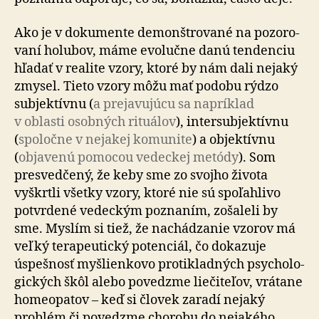
Ako je v dokumente demonštrované na po­zo­ro­
va­ní holubov, máme evolučne danú tendenciu
hľadať v realite vzory, ktoré by nám dali nejaký
zmysel. Tieto vzory môžu mať podobu rýdzo
sub­jek­tívnu (
a pre­ja­vu­jú­cu sa napríklad
v oblasti osobných rituálov
), inter­sub­jek­tívnu
(
spoločne v nejakej komunite
) a ob­jek­tívnu
(
objavenú pomocou vedeckej metódy
). Som
presvedčený, že keby sme zo svojho života
vyškrtli všetky vzory, ktoré nie sú spoľahlivo
potvrdené vedeckým poznaním, zošaleli by
sme. Myslím si tiež, že na­chá­dza­nie vzorov má
veľký tera­pe­u­tický potenciál, čo do­ka­zu­je
úspešnosť myšlienkovo proti­kladných psy­cho­lo­
gických škôl alebo povedzme lie­či­te­ľov, vrátane
homeo­patov – keď si človek zaradí nejaký
problém či po­vedz­me chorobu do ne­ja­ké­ho