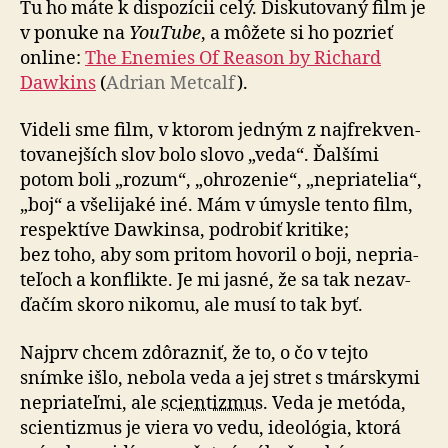
Tu ho máte k dispo­zí­cii celý. Diskutovaný film je
v ponuke na
YouTube
, a mô­že­te si ho pozrieť
online:
The Enemies Of Reason by Richard
Dawkins
(
Adrian Metcalf
).
Videli sme film, v ktorom jedným z naj­frek­ven­
to­va­nej­ších slov bolo slovo „veda“. Ďalšími
potom boli „rozum“, „ohrozenie“, „ne­pria­te­lia“,
„boj“ a vše­li­jaké iné. Mám v úmysle tento film,
respektíve Dawkinsa, podrobiť kritike;
bez toho, aby som pritom hovoril o boji, ne­pria­
te­ľoch a konflikte. Je mi jasné, že sa tak ne­zav­
ďa­čím skoro nikomu, ale musí to tak byť.
Najprv chcem zdôrazniť, že to, o čo v tejto
snímke išlo, nebola veda a jej stret s tmárskymi
nepriateľmi, ale
scientizmus
. Veda je metóda,
scientizmus je viera vo vedu, ideo­ló­gia, ktorá