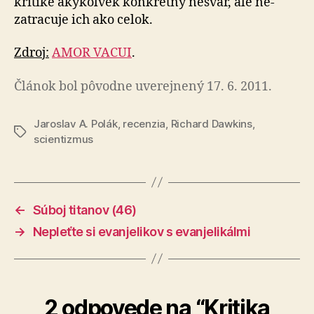
kritike aký­koľ­vek kon­krétny nešvár, ale ne­
zatra­cuje ich ako celok.
Zdroj:
AMOR VACUI
.
Článok bol pôvodne uverejnený 17. 6. 2011.
Jaroslav A. Polák
,
recenzia
,
Richard Dawkins
,
Značky
scientizmus
←
Súboj titanov (46)
→
Nepleťte si evanjelikov s evanjelikálmi
2 odpovede na “Kritika