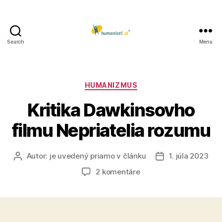
Search
Menu
Humanisti.sk
Kategórie
HUMANIZMUS
Kritika Dawkinsovho
filmu Nepriatelia rozumu
Autor:
je uvedený priamo v článku
1. júla 2023
Autor
Dátum
článku
článku
na
2 komentáre
Kritika
Dawkinsovho
filmu
Nepriatelia