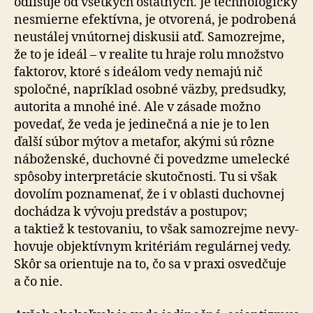
odlišuje od všetkých ostatných. Je tech­no­lo­gicky
nesmierne efektívna, je otvorená, je podrobená
neustálej vnútornej diskusii atď. Samozrejme,
že to je ideál – v rea­li­te tu hraje rolu množstvo
faktorov, ktoré s ideálom vedy nemajú nič
spoločné, napríklad osobné väzby, predsudky,
autorita a mnohé iné. Ale v zásade možno
povedať, že veda je jedinečná a nie je to len
ďalší súbor mýtov a metafor, akými sú rôzne
náboženské, duchovné či povedzme umelecké
spôsoby in­ter­pre­tá­cie sku­toč­nosti. Tu si však
dovolím poznamenať, že i v oblasti duchovnej
dochádza k vývoju predstáv a postupov;
a taktiež k testo­va­niu, to však samo­zrejme ne­vy­
ho­vu­je objek­tív­nym kritériám re­gu­lár­nej vedy.
Skôr sa orientuje na to, čo sa v praxi osvedčuje
a čo nie.