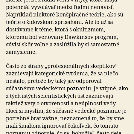
potenciál vyvolávať medzi ľuďmi nenávisť.
Napríklad niektoré konšpiračné teórie, ako sú
teórie o židovskom sprisahaní. Ale to už sa
dostávame k téme, ktorá s okultizmom,
ktorému bol venovaný Dawkinsov program,
súvisí skôr voľne a zaslú­ži­la by si samo­statné
zamyslenie.
Často zo strany „profesionálnych skeptikov“
zaznievajú ka­te­go­rické tvr­de­nia, že sa niečo
nestalo, pretože by taký jav odporoval
súčasnému vedeckému poznaniu. Je vtipné, ako
z tých istých scientistických úst zaznievajú
taktiež vety o ot­vo­re­nosti a ne­ú­pl­nosti vedy.
Hoci si myslím, že sú­čas­né vedecké poznanie je
potrebné brať vážne, ne­zna­me­ná to, že by sme
mali šmahom ignorovať čo­koľ­vek, čo to­mu­to
poznaniu odporuje, čo sa, bohu­žiaľ, často deje.