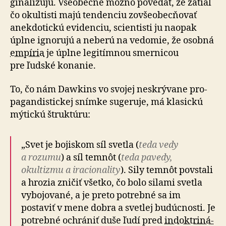
gi­na­li­zujú. Všeo­becne možno povedať, že zatiaľ
čo okultisti majú tendenciu zovše­obec­ňovať
anekdotickú evidenciu, scientisti ju naopak
úplne ignorujú a neberú na vedomie, že osobná
empíria
je úplne legitímnou smernicou
pre ľudské konanie.
To, čo nám Dawkins vo svojej neskrývane pro­
pa­gan­dis­tickej snímke sugeruje, má klasickú
mýtickú štruktúru:
„Svet je bojiskom síl svetla (
teda vedy
a rozumu
) a síl temnôt (
teda pavedy,
okultizmu a ira­cio­na­li­ty
). Sily temnôt povstali
a hrozia zničiť všetko, čo bolo silami svetla
vybojované, a je preto potrebné sa im
postaviť v mene dobra a svetlej budúcnosti. Je
potrebné ochrániť duše ľudí pred
in­dok­tri­ná­