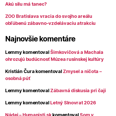
Akú silu má tanec?
ZOO Bratislava vracia do svojho areálu
obľúbenú zábavno-vzdelávaciu atrakciu
Najnovšie komentáre
Lemmy
komentoval
Šimkovičová a Machala
ohrozujú budúcnosť Múzea rusínskej kultúry
Kristián Čura
komentoval
Zmysel a ničota –
osobná púť
Lemmy
komentoval
Zábavná diskusia pri čaji
Lemmy
komentoval
Letný Slnovrat 2026
Nádej – Humanisti.sk
komentoval
Som v