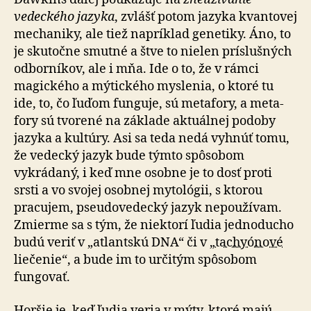
vedeckého jazyka
, zvlášť potom jazyka kvantovej
mechaniky, ale tiež napríklad genetiky. Áno, to
je skutočne smutné a štve to nielen príslušných
odborníkov, ale i mňa. Ide o to, že v rámci
magického a mýtického myslenia, o ktoré tu
ide, to, čo ľuďom funguje, sú meta­fory, a meta­
fory sú tvorené na základe aktuálnej podoby
jazyka a kultúry. Asi sa teda nedá vyhnúť tomu,
že vedecký jazyk bude týmto spôsobom
vykrádaný, i keď mne osobne je to dosť proti
srsti a vo svojej osobnej my­to­ló­gii, s ktorou
pracujem, pse­u­do­ve­dec­ký jazyk ne­po­u­ží­vam.
Zmierme sa s tým, že nie­kto­rí ľudia jedno­ducho
budú veriť v „atlantskú DNA“ či v „
tachyónové
liečenie“, a bude im to určitým spôsobom
fungovať.
Horšie je, keď ľudia veria v mýty, ktoré majú