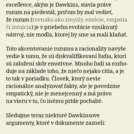
excellence
, akým je Dawkins, stavia práve
rozum na pie­des­tál, pričom by mal vedieť,
že rozum (
rovnako ako zmysly, emócie, empatia
či intuícia
) je v prie­be­hu evolúcie vzniknutý
nástroj
, nie modla, ktorej by sme sa mali klaňať.
Toto akcentovanie rozumu a ra­cio­na­li­ty na­vy­še
vedie k tomu, že sú dis­kva­li­fi­ko­va­ní ľudia, ktorí
sú za­lo­že­ní skôr emo­tívne. Mnoho ľudí sa roz­ho­
du­je na zá­kla­de toho, že niečo nejako cítia, a je
to tak v po­riad­ku. Človek, ktorý nevie
racionálne analyzovať fakty, ale je povedzme
empatický, nie je menej­cenný a má právo
na vieru v to, čo inému príde pochabé.
Sledujme teraz niektoré Dawkinsove
argumenty, ktoré v do­ku­men­te zazneli: