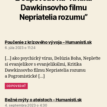
Dawkinsovho filmu
Nepriatelia rozumu”
hovorí:
Poučenie z krízového vývoja – Humanisti.sk
6. júla 2023 o 11:24
[…] ako psychický vírus, Delúzia Boha, Nepleťte
si evan­je­li­kov s evan­je­li­kálmi, Kritika
Dawkinsovho filmu Nepriatelia rozumu
a Pogromistické […]
ODPOVEDAŤ
hovorí:
Bežné mýty o ateistoch – Humanisti.sk
4. septembra 2023 o 4:30