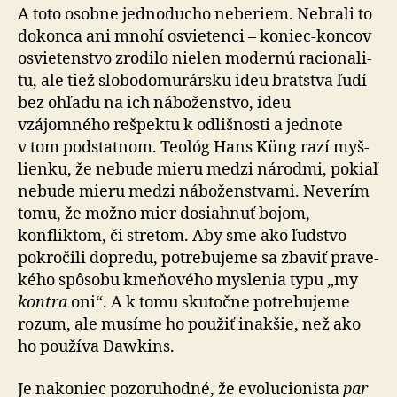
A toto osobne jednoducho neberiem. Nebrali to
dokonca ani mnohí osvietenci – koniec-koncov
osvie­ten­stvo zrodilo nielen modernú ra­cio­na­li­
tu, ale tiež slo­bo­do­mu­rársku ideu bratstva ľudí
bez ohľadu na ich náboženstvo, ideu
vzájomného rešpektu k od­liš­nosti a jed­no­te
v tom podstatnom. Teológ Hans Küng razí myš­
lien­ku, že ne­bu­de mieru medzi národmi, pokiaľ
nebude mieru medzi náboženstvami. Ne­ve­rím
tomu, že možno mier dosiahnuť bojom,
konfliktom, či stretom. Aby sme ako ľudstvo
pokročili dopredu, potre­bu­je­me sa zbaviť pra­ve­
kého spôsobu kme­ňo­vého myslenia typu „my
kontra
oni“. A k tomu skutočne potrebujeme
rozum, ale musíme ho použiť inakšie, než ako
ho používa Dawkins.
Je nakoniec pozoruhodné, že evo­lu­cio­nista
par