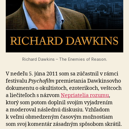
Richard Dawkins – The Enemies of Reason.
V nedeľu 5. júna 2011 som sa zúčastnil v rámci
festivalu
Psycho­film
pre­mie­ta­nia Dawkinsovho
dokumentu o okul­tis­toch, ezo­te­ri­koch, veštcoch
a lie­či­te­ľoch s názvom
Nepriatelia rozumu
,
ktorý som potom doplnil svojím vyjadrením
a mo­de­ro­val následnú diskusiu. Vzhľadom
k veľmi ob­me­dze­ným časovým možnostiam
som svoj komentár zásadným spôsobom skrátil.