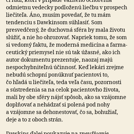
či ľudí, ktorí v prípade vážneho ochorenia
odmietnu vedecky podloženú liečbu v prospech
liečiteľa. Áno, musím povedať, že tu mám
tendenciu s Dawkinsom súhlasiť. Som
presvedčený, že duchovná sféra by mala životu
slúžiť, a nie ho ohrozovať. Napriek tomu, že som
si vedomý faktu, že moderná medicína a far­ma­
ce­u­tic­ký prie­my­sel nie sú tak úžasné, ako ich
autor dokumentu pre­zen­tu­je, naozaj majú
nespo­chyb­ni­teľ­nú účinnosť. Keď lekári zrejme
nebudú schopní ponúknuť pacientovi to,
čo hľadá u lie­či­te­ľa, teda veľa času, pozornosti
a sústre­de­nia sa na celok pacientovho života,
mali by obe sféry nájsť spôsob, ako sa vzájomne
doplňovať a ne­há­dzať si polená pod nohy
a vzájomne sa de­ho­nes­to­vať, čo sa, bohu­žiaľ,
deje a to z oboch strán.
Dawkins ďalej poukazuje na
zne­u­ží­va­nie