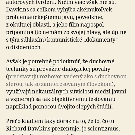
autorových tvrdení. Ničím viac však nie sú.
Dawkins sa celkom vyhýba aké­mu­koľ­vek
proble­ma­tic­kej­šiemu javu, povedzme,
z okultnej oblasti, a jeho film napospol
pripomína (to nemám zo svojej hlavy, ale úplne
s tým súhlasím) ko­mu­nis­tické „dokumenty“
o di­si­den­toch.
Avšak je potrebné podotknúť, že du­chov­né
techniky sú prevážne dia­lo­gic­kej povahy
(
predstavujú rozhovor vedený ako s duchovnou
sférou, tak so za­in­te­re­so­va­ným človekom
),
využívajú ne­kau­zál­nych súvislostí medzi javmi
a vzpierajú sa tak objektívnemu testovaniu
napríklad pomocou dvojito slepých štúdií.
Prečo kladiem taký dôraz na to, že to, čo tu
Richard Dawkins prezentuje, je scientizmus,