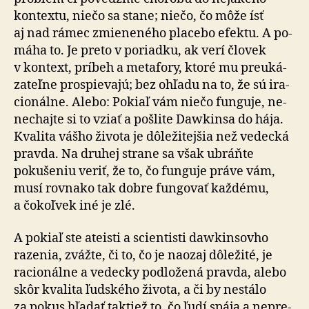
kontextu, niečo sa stane; niečo, čo môže ísť
aj nad rámec zmie­ne­né­ho pla­ce­bo efektu. A po­
má­ha to. Je preto v po­riad­ku, ak verí človek
v kon­text, príbeh a meta­fory, ktoré mu pre­u­ká­
za­teľ­ne prospievajú; bez ohľadu na to, že sú ira­
cio­nálne. Alebo: Pokiaľ vám niečo funguje, ne­
ne­chaj­te si to vziať a pošlite Dawkinsa do hája.
Kvalita vášho života je dô­le­ži­tej­šia než vedecká
pravda. Na druhej strane sa však ubráňte
pokušeniu veriť, že to, čo fun­gu­je práve vám,
musí rovnako tak dobre fun­go­vať každému,
a čo­koľ­vek iné je zlé.
A pokiaľ ste ateisti a scientisti dawkinsovho
razenia, zvážte, či to, čo je naozaj dôležité, je
racionálne a vedecky podložená pravda, alebo
skôr kvalita ľudského života, a či by nestálo
za pokus hľadať taktiež to, čo ľudí spája a ne­pre­