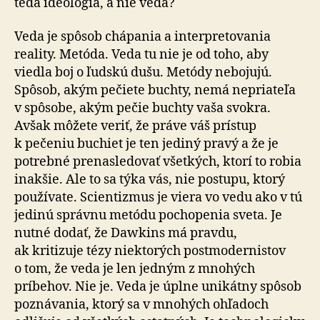
teda ideológia, a nie veda?
Veda je spôsob chápania a in­ter­pre­to­va­nia
reality. Metóda. Veda tu nie je od toho, aby
viedla boj o ľudskú dušu. Metódy nebojujú.
Spôsob, akým pečiete buchty, nemá nepriateľa
v spôsobe, akým pečie buchty vaša svokra.
Avšak môžete veriť, že práve váš prístup
k pečeniu buchiet je ten jediný pravý a že je
potrebné pre­nasle­do­vať všetkých, ktorí to robia
inakšie. Ale to sa týka vás, nie postupu, ktorý
používate. Scientizmus je viera vo vedu ako v tú
jedinú správnu metódu pochopenia sveta. Je
nutné dodať, že Dawkins má pravdu,
ak kritizuje tézy niektorých post­mo­der­nistov
o tom, že veda je len jedným z mnohých
príbehov. Nie je. Veda je úplne unikátny spôsob
poznávania, ktorý sa v mnohých ohľadoch