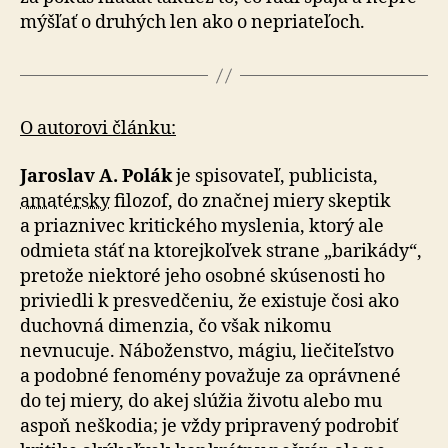
mýš­ľať o druhých len ako o ne­pria­te­ľoch.
O autorovi článku:
Jaroslav A. Polák
je spisovateľ, publicista,
amatérsky
filozof, do značnej miery skeptik
a priaznivec kritického myslenia, ktorý ale
odmieta stáť na kto­rej­koľ­vek strane „ba­ri­ká­dy“,
pre­to­že niektoré jeho osobné skúsenosti ho
priviedli k presved­če­niu, že exis­tu­je čosi ako
duchovná dimenzia, čo však nikomu
nevnucuje. Náboženstvo, mágiu, lie­či­teľ­stvo
a po­dob­né fenomény považuje za opráv­ne­né
do tej miery, do akej slúžia životu alebo mu
aspoň neško­dia; je vždy pri­pra­ve­ný pod­ro­biť