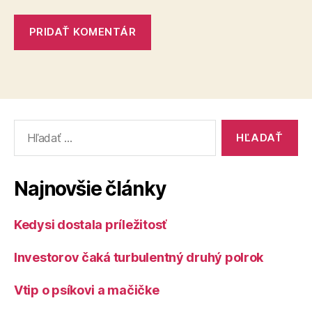
Vyhľadať:
Najnovšie články
Kedysi dostala príležitosť
Investorov čaká turbulentný druhý polrok
Vtip o psíkovi a mačičke