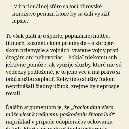
„V iracionálnej sfére sa točí obrovské
množstvo peňazí, ktoré by sa dali využiť
lepšie.“
To však platí aj o športe, populárnej hudbe,
filmoch, kozmetickom priemysle – o zbro­jár­
skom prie­mys­le a voj­nách, vrátane vojny proti
drogám ani ne­ho­vo­riac… Pokiaľ nie­komu sub­
jek­tívne pomôže, ak vyu­ži­je služby, ktoré nie sú
vedecky pod­lo­že­né, je to jeho vec a má právo si
takú službu zaplatiť. Keby tieto služby ľuďom
ne­pri­ná­ša­li žiadny úžitok, zrejme by ne­pros­pe­
ro­va­li.
Ďalším argumentom je, že „
ira­cio­nálna viera
môže viesť k reál­nemu poš­ko­de­niu života ľudí
“,
na­prík­lad v prí­pa­de odopieračov očkovania