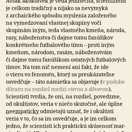
Avšak akokoľvek je veda jedinečná, scientizmus
je celkom tradičný a nijako sa nevymyká
z archaického spôsobu myslenia založeného
na vy­me­dzo­va­ní vlastnej skupiny voči
skupinám iným, teda vlastného kmeňa, národa,
rasy, náboženstva či dajme tomu fanúšikov
konkrétneho futbalového tímu – proti iným
kmeňom, národom, rasám, náboženstvám
či dajme tomu fanúšikom ostatných futbalových
tímov. Na tom nič nemení ani fakt, že ide
o vieru vo fenomén, ktorý sa preu­ká­za­teľ­ne
osvedčuje – táto námietka sa objavuje (
v podobe
dôrazu na rozdiel medzi
vierou
a
dôverou
).
Scientisti tvrdia, že oni, na roz­diel, povedzme,
od okultistov, veria v niečo skutočné, ale úplne
neempaticky
odmietajú uznať, že i okultisti
veria v to, čo sa im osvedčuje, a je im celkom
jedno, že scien­tisti ich praktickú skúsenosť mar­