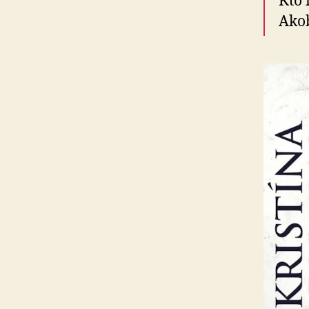
Kto 
Akob