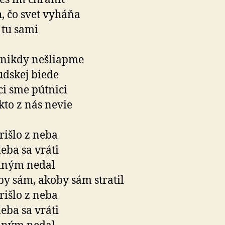
, čo svet vyháňa
 tu sami
 nikdy nešliapme
udskej biede
ci sme pútnici
kto z nás nevie
rišlo z neba
eba sa vráti
iným nedal
y sám, akoby sám stratil
rišlo z neba
eba sa vráti