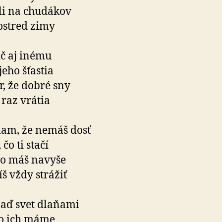
li na chudákov
ostred zimy
č aj inému
jeho šťastia
r, že dobré sny
i raz vrátia
am, že nemáš dosť
 čo ti stačí
čo máš navyše
š vždy strážiť
aď svet dlaňami
to ich máme