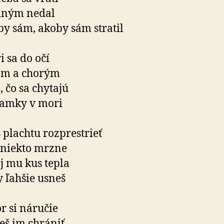
iným nedal
y sám, akoby sám stratil
i sa do očí
om a chorým
 čo sa chytajú
lamky v mori
 plachtu rozprestrieť
 niekto mrzne
j mu kus tepla
 ľahšie usneš
r si náručie
š im chrániť