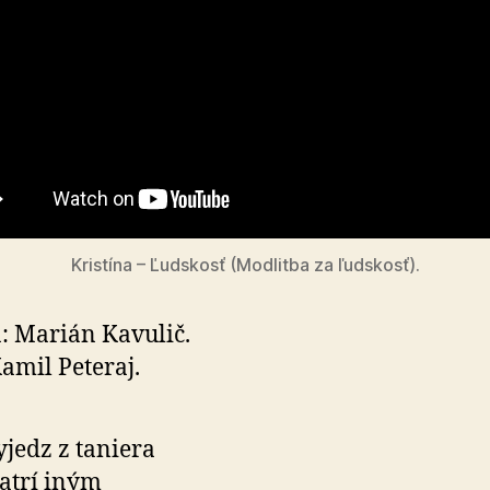
Kristína – Ľudskosť (Modlitba za ľudskosť).
 Marián Kavulič.
Kamil Peteraj.
jedz z taniera
atrí iným