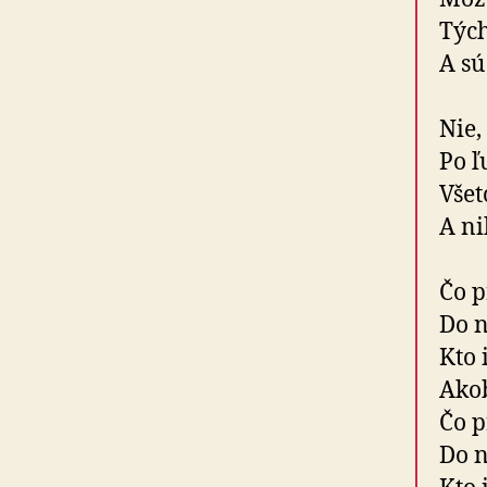
Tých
A sú
Nie,
Po ľ
Všet
A ni
Čo p
Do n
Kto 
Akob
Čo p
Do n