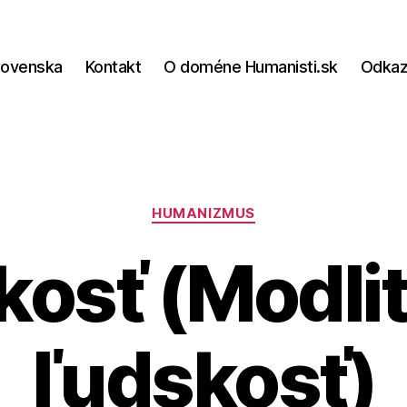
lovenska
Kontakt
O doméne Humanisti.sk
Odka
Kategórie
HUMANIZMUS
osť (Modli
ľudskosť)