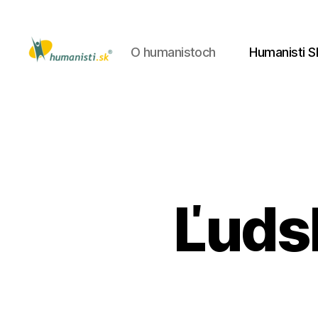
O humanistoch
Humanisti S
Humanisti.sk
Ľudsk