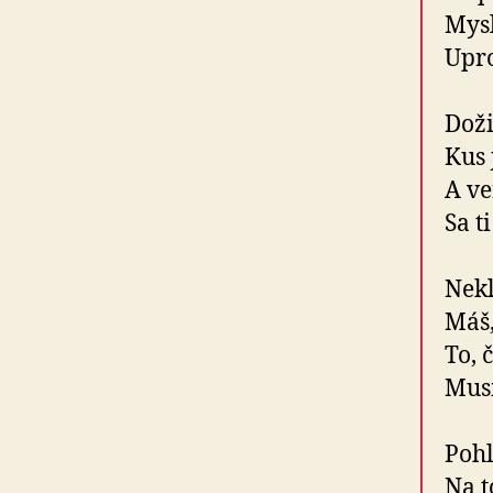
Mys
Upr
Doži
Kus 
A ve
Sa t
Nekl
Máš,
To, 
Musí
Pohl
Na 