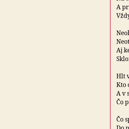
A pr
Vždy
Neob
Neot
Aj k
Sklo
Hlt 
Kto 
A v 
Čo p
Čo s
Do n