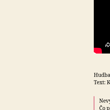
Hudba:
Text: 
Nevy
Čo p