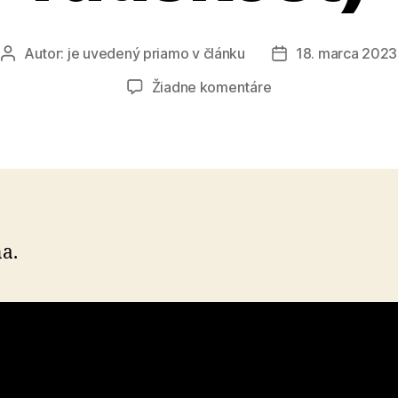
Autor:
je uvedený priamo v článku
18. marca 2023
Autor
Dátum
článku
článku
na
Žiadne komentáre
Ľudskosť
(Modlitba
za
ľudskosť)
na.