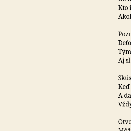
Kto 
Akob
Pozr
Deť
Tým,
Aj s
Skús
Keď
A da
Vždy
Otvo
Môže