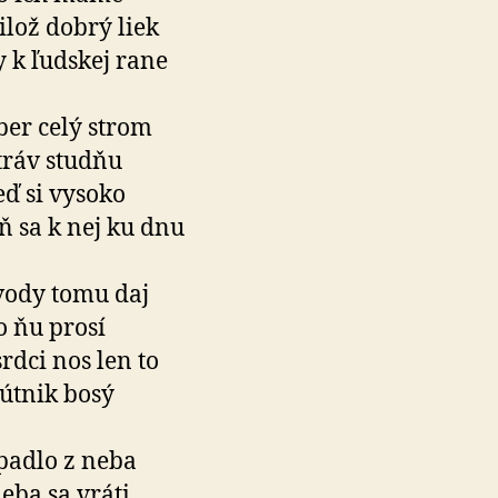
ilož dobrý liek
 k ľudskej rane
er celý strom
ráv studňu
eď si vysoko
ň sa k nej ku dnu
vody tomu daj
o ňu prosí
srdci nos len to
útnik bosý
padlo z neba
eba sa vráti