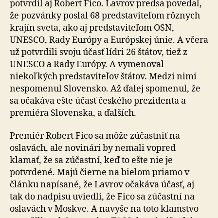
potvrdil aj Robert Fico. Lavrov predsa povedal,
že pozvánky poslal 68 predstaviteľom rôznych
krajín sveta, ako aj predstaviteľom OSN,
UNESCO, Rady Európy a Európskej únie. A včera
už potvrdili svoju účasť lídri 26 štátov, tiež z
UNESCO a Rady Európy. A vymenoval
niekoľkých predstaviteľov štátov. Medzi nimi
nespomenul Slovensko. Až ďalej spomenul, že
sa očakáva ešte účasť českého prezidenta a
premiéra Slovenska, a ďalších.
Premiér Robert Fico sa môže zúčastniť na
oslavách, ale novinári by nemali vopred
klamať, že sa zúčastní, keď to ešte nie je
potvrdené. Majú čierne na bielom priamo v
článku napísané, že Lavrov očakáva účasť, aj
tak do nadpisu uviedli, že Fico sa zúčastní na
oslavách v Moskve. A navyše na toto klamstvo