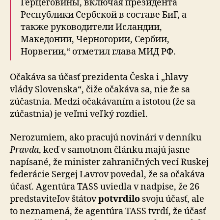
Герцеговины, включая президента
Республики Сербской в составе БиГ, а
также руководители Исландии,
Македонии, Черногории, Сербии,
Норвегии,“ отметил глава МИД РФ.
Očakáva sa účasť prezidenta Česka i „hlavy
vlády Slovenska“, čiže očakáva sa, nie že sa
zúčastnia. Medzi očakávaním a istotou (že sa
zúčastnia) je veľmi veľký rozdiel.
Nerozumiem, ako pracujú novinári v denníku
Pravda
, keď v samotnom článku majú jasne
napísané, že minister zahraničných vecí Ruskej
federácie Sergej Lavrov povedal, že sa očakáva
účasť. Agentúra TASS uviedla v nadpise, že 26
predstaviteľov štátov
potvrdilo
svoju účasť, ale
to neznamená, že agentúra TASS tvrdí, že účasť