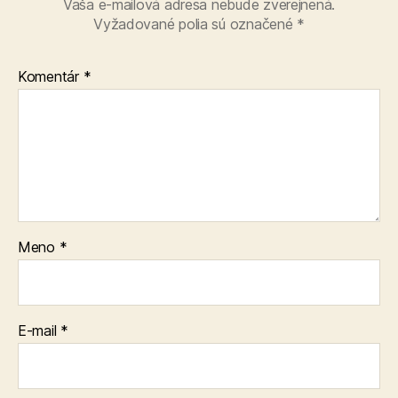
Vaša e-mailová adresa nebude zverejnená.
Vyžadované polia sú označené
*
Komentár
*
Meno
*
E-mail
*