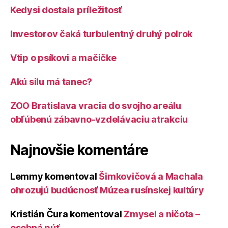
Kedysi dostala príležitosť
Investorov čaká turbulentný druhý polrok
Vtip o psíkovi a mačičke
Akú silu má tanec?
ZOO Bratislava vracia do svojho areálu
obľúbenú zábavno-vzdelávaciu atrakciu
Najnovšie komentáre
Lemmy
komentoval
Šimkovičová a Machala
ohrozujú budúcnosť Múzea rusínskej kultúry
Kristián Čura
komentoval
Zmysel a ničota –
osobná púť