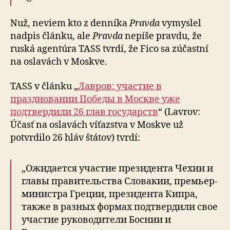
Nuž, neviem kto z denníka
Pravda
vymyslel
nadpis článku, ale
Pravda
nepíše pravdu, že
ruská agentúra TASS tvrdí, že Fico sa zúčastní
na oslavách v Moskve.
TASS v článku „
Лавров: участие в
праздновании Победы в Москве уже
подтвердили 26 глав государств
“ (Lavrov:
Účasť na oslavách víťazstva v Moskve už
potvrdilo 26 hláv štátov) tvrdí:
„Ожидается участие президента Чехии и
главы правительства Словакии, премьер-
министра Греции, президента Кипра,
также в разных формах подтвердили свое
участие руководители Боснии и