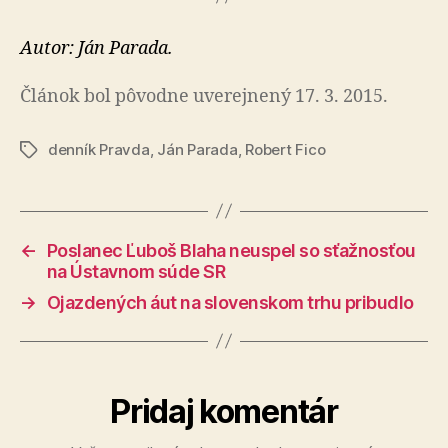
Autor: Ján Parada.
Článok bol pôvodne uverejnený 17. 3. 2015.
denník Pravda
,
Ján Parada
,
Robert Fico
Značky
←
Poslanec Ľuboš Blaha neuspel so sťažnosťou
na Ústavnom súde SR
→
Ojazdených áut na slovenskom trhu pribudlo
Pridaj komentár