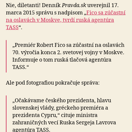
Nie, diletanti! Denník
Pravda.sk
uverejnil 17.
marca 2015 správu s nadpisom „
Fico sa zúčastní
na oslavách v Moskve, tvrdí ruská agentúra
TASS
“.
„Premiér Robert Fico sa zúčastní na oslavách
70. výročia konca 2. svetovej vojny v Moskve.
Informuje o tom ruská tlačová agentúra
TASS.“
Ale pod fotografiou pokračuje správa:
„Očakávame českého prezidenta, hlavu
slovenskej vlády, gréckeho premiéra a
prezidenta Cypru,“ cituje ministra
zahraničných vecí Ruska Sergeja Lavrova
agentúra TASS.