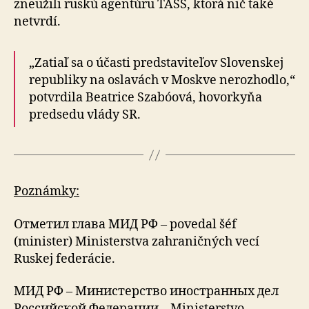
zneužili ruskú agentúru TASS, ktorá nič také
netvrdí.
„Zatiaľ sa o účasti predstaviteľov Slovenskej
republiky na oslavách v Moskve nerozhodlo,“
potvrdila Beatrice Szabóová, hovorkyňa
predsedu vlády SR.
Poznámky:
Отметил глава МИД РФ – povedal šéf
(minister) Ministerstva zahraničných vecí
Ruskej federácie.
МИД РФ – Министерство иностранных дел
Российской Федерации – Ministerstvo