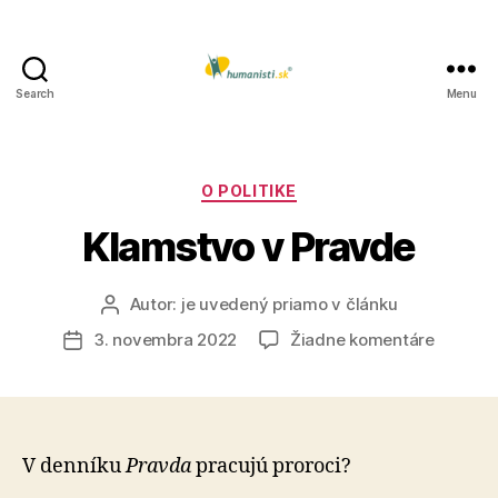
Search
Menu
Humanisti.sk
Kategórie
O POLITIKE
Klamstvo v Pravde
Autor:
je uvedený priamo v článku
Autor
článku
na
3. novembra 2022
Žiadne komentáre
Dátum
Klamst
článku
v
Pravde
V denníku
Pravda
pracujú proroci?