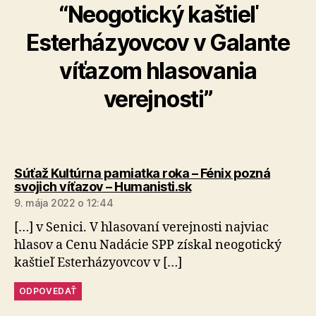
“Neogotický kaštieľ
Esterházyovcov v Galante
víťazom hlasovania
verejnosti”
Súťaž Kultúrna pamiatka roka – Fénix pozná
hovorí:
svojich víťazov – Humanisti.sk
9. mája 2022 o 12:44
[…] v Senici. V hlasovaní verejnosti najviac
hlasov a Cenu Nadácie SPP získal neogotický
kaštieľ Esterházyovcov v […]
ODPOVEDAŤ