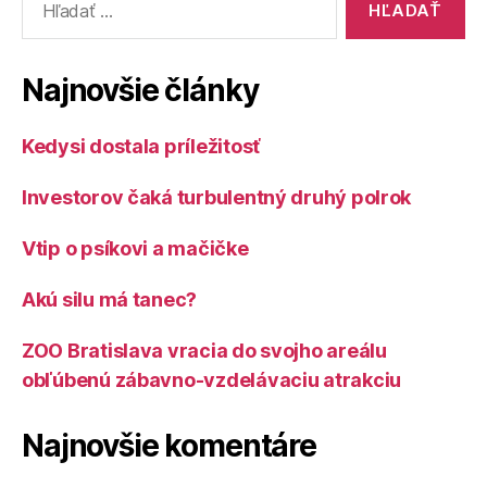
Najnovšie články
Kedysi dostala príležitosť
Investorov čaká turbulentný druhý polrok
Vtip o psíkovi a mačičke
Akú silu má tanec?
ZOO Bratislava vracia do svojho areálu
obľúbenú zábavno-vzdelávaciu atrakciu
Najnovšie komentáre