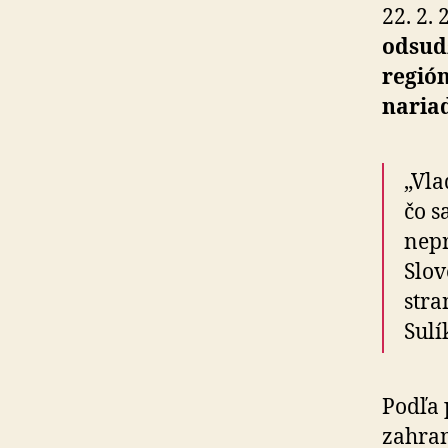
22. 2.
odsudz
región
nariad
„Vla
čo s
nepr
Slov
stra
Sulí
Podľa 
zahran