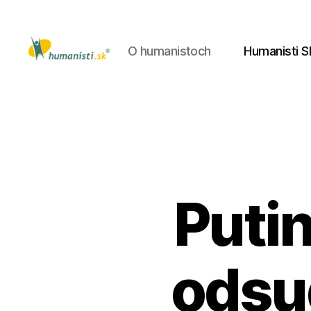
O humanistoch
Humanisti S
Humanisti.sk
Putin
odsu