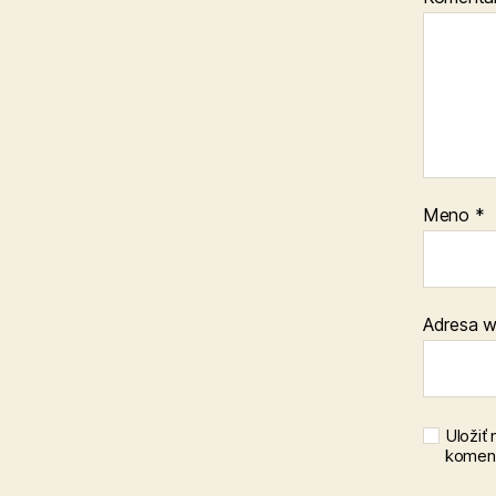
Meno
*
Adresa 
Uložiť
koment