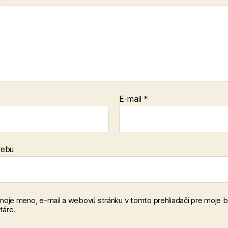
E-mail
*
webu
 moje meno, e-mail a webovú stránku v tomto prehliadači pre moje 
áre.