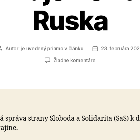
Ruska
Autor:
je uvedený priamo v článku
23. februára 20
Autor
Dátum
článku
článku
na
Žiadne komentáre
Putin
je
agresor.
Ostro
odsudzujeme
konanie
Ruska
á správa strany Sloboda a Solidarita (SaS) k 
ajine.