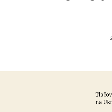
Tlačov
na Ukr