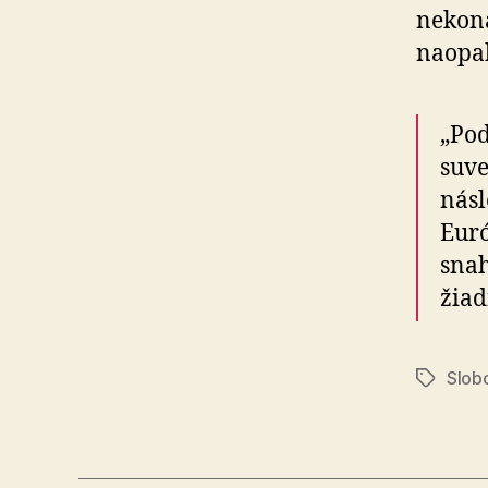
nekoná
naopa
„Pod
suve
násl
Euró
snah
žiad
Slobo
Značky