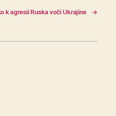
o k agresii Ruska voči Ukrajine
→