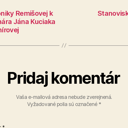
oniky Remišovej k
Stanovisk
nára Jána Kuciaka
írovej
Pridaj komentár
Vaša e-mailová adresa nebude zverejnená.
Vyžadované polia sú označené
*
r
*