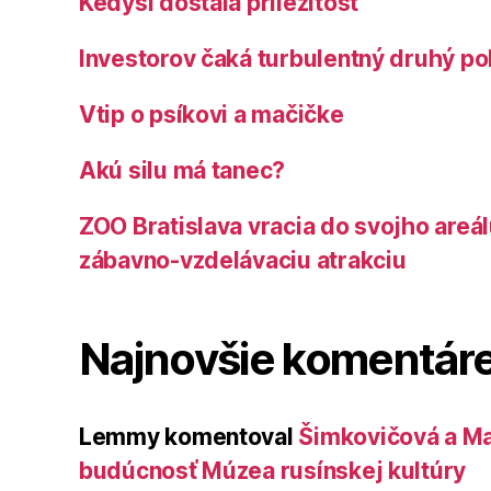
Kedysi dostala príležitosť
Investorov čaká turbulentný druhý po
Vtip o psíkovi a mačičke
Akú silu má tanec?
ZOO Bratislava vracia do svojho areá
zábavno-vzdelávaciu atrakciu
Najnovšie komentár
Lemmy
komentoval
Šimkovičová a Ma
budúcnosť Múzea rusínskej kultúry