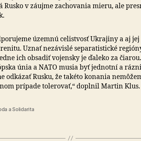
 Rusko v záujme zachovania mieru, ale pres
k.
porujeme územnú celistvosť Ukrajiny a aj jej
renitu. Uznať nezávislé separatistické región
edne ich obsadiť vojensky je ďaleko za čiarou
pska únia a NATO musia byť jednotní a rázni
e odkázať Rusku, že takéto konania nemôže
nom prípade tolerovať,“ doplnil Martin Klus.
da a Solidarita