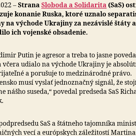
 2022 –
Strana
Sloboda a Solidarita
(SaS) os
uje konanie Ruska, ktoré uznalo separati
y na východe Ukrajiny za nezávislé štáty a
ilo ich vojenské obsadenie.
dimir Putin je agresor a treba to jasne povedať
a včera udialo na východe Ukrajiny je absolú
ijateľné a porušuje to medzinárodné právo.
ensko musí vyslať jednoznačný signál, že stoj
ne nášho suseda,“ povedal predseda SaS Rich
k.
podpredsedu SaS a štátneho tajomníka minist
ičných vecí a európskych záležitostí Martina