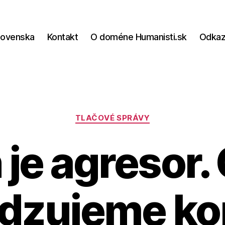
lovenska
Kontakt
O doméne Humanisti.sk
Odka
Kategórie
TLAČOVÉ SPRÁVY
 je agresor.
dzujeme ko