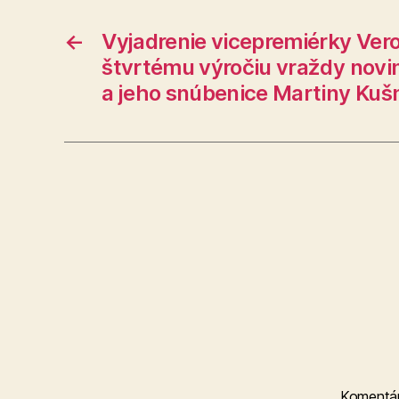
←
Vyjadrenie vicepremiérky Ver
štvrtému výročiu vraždy novi
a jeho snúbenice Martiny Kušn
Komentá