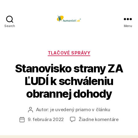
Search
Menu
Humanisti.sk
Kategórie
TLAČOVÉ SPRÁVY
Stanovisko strany ZA
ĽUDÍ k schváleniu
obrannej dohody
Autor:
je uvedený priamo v článku
Autor
článku
na
9. februára 2022
Žiadne komentáre
Dátum
Stanovis
článku
strany