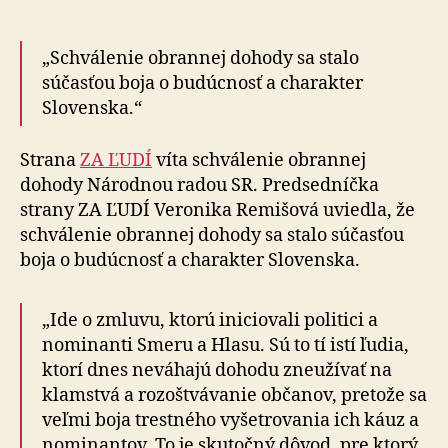
ZA
ĽUDÍ
k
„Schválenie obrannej dohody sa stalo
schválen
súčasťou boja o budúcnosť a charakter
obrannej
Slovenska.“
dohody
Strana
ZA ĽUDÍ
víta schválenie obrannej
dohody Národnou radou SR. Predsedníčka
strany ZA ĽUDÍ Veronika Remišová uviedla, že
schválenie obrannej dohody sa stalo súčasťou
boja o budúcnosť a charakter Slovenska.
„Ide o zmluvu, ktorú iniciovali politici a
nominanti Smeru a Hlasu. Sú to tí istí ľudia,
ktorí dnes neváhajú dohodu zneužívať na
klamstvá a rozoštvávanie občanov, pretože sa
veľmi boja trestného vyšetrovania ich káuz a
nominantov. To je skutočný dôvod, pre ktorý