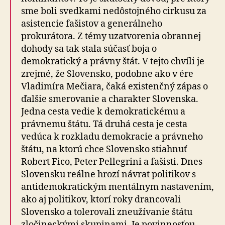
sme boli svedkami nedôstojného cirkusu za
asistencie fašistov a generálneho
prokurátora. Z témy uzatvorenia obrannej
dohody sa tak stala súčasť boja o
demokratický a právny štát. V tejto chvíli je
zrejmé, že Slovensko, podobne ako v ére
Vladimíra Mečiara, čaká existenčný zápas o
ďalšie smerovanie a charakter Slovenska.
Jedna cesta vedie k demokratickému a
právnemu štátu. Tá druhá cesta je cesta
vedúca k rozkladu demokracie a právneho
štátu, na ktorú chce Slovensko stiahnuť
Robert Fico, Peter Pellegrini a fašisti. Dnes
Slovensku reálne hrozí návrat politikov s
antidemokratickým mentálnym nastavením,
ako aj politikov, ktorí roky drancovali
Slovensko a tolerovali zneužívanie štátu
zločineckými skupinami. Je povinnosťou