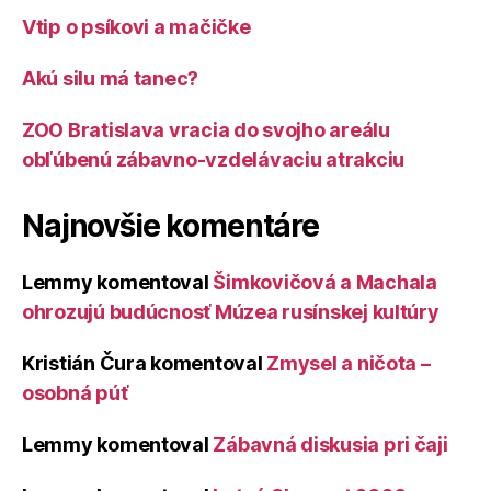
Vtip o psíkovi a mačičke
Akú silu má tanec?
ZOO Bratislava vracia do svojho areálu
obľúbenú zábavno-vzdelávaciu atrakciu
Najnovšie komentáre
Lemmy
komentoval
Šimkovičová a Machala
ohrozujú budúcnosť Múzea rusínskej kultúry
Kristián Čura
komentoval
Zmysel a ničota –
osobná púť
Lemmy
komentoval
Zábavná diskusia pri čaji