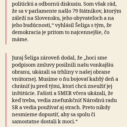
politickú a odbornú diskusiu. Som však rád,
že sa v parlamente našlo 79 štátnikov, ktorým
záleží na Slovensku, jeho obyvateľoch a na
jeho budúcnosti,“ vyhlásil Šeliga s tým, že
demokracia je pritom to najcennejšie, čo
máme.
Juraj Šeliga zároveň dodal, že „hoci sme
podpisom zmluvy posilnili našu vonkajšiu
obranu, ukázali sa trhliny v našej obrane
vnútornej. Musíme o ňu bojovať každý deň a
chrániť ju pred tými, ktorí chcú zneužiť jej
inštitúcie. Fašisti a SMER včera ukázali, že
keď treba, vedia znefunkčniť Národnú radu
SR a vedia používať aj strach. Preto nikdy
nesmieme dopustiť, aby sa spolu či
samostatne dostali k moci.“