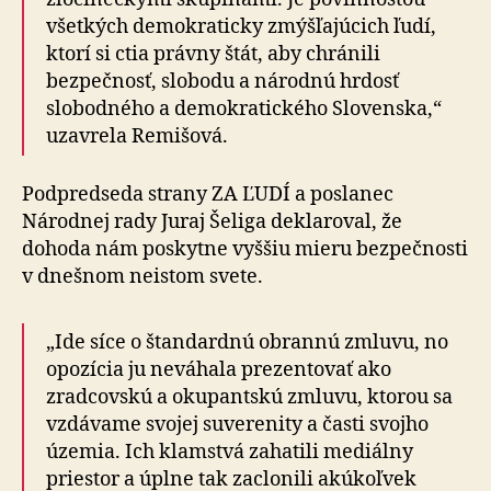
všetkých demokraticky zmýšľajúcich ľudí,
ktorí si ctia právny štát, aby chránili
bezpečnosť, slobodu a národnú hrdosť
slobodného a demokratického Slovenska,“
uzavrela Remišová.
Podpredseda strany ZA ĽUDÍ a poslanec
Národnej rady Juraj Šeliga deklaroval, že
dohoda nám poskytne vyššiu mieru bezpečnosti
v dnešnom neistom svete.
„Ide síce o štandardnú obrannú zmluvu, no
opozícia ju neváhala prezentovať ako
zradcovskú a okupantskú zmluvu, ktorou sa
vzdávame svojej suverenity a časti svojho
územia. Ich klamstvá zahatili mediálny
priestor a úplne tak zaclonili akúkoľvek